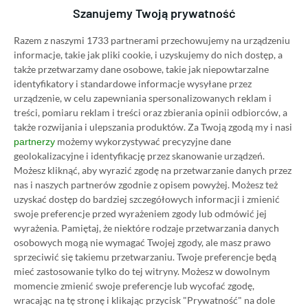
W tym poradniku, który właśnie czytasz,
Szanujemy Twoją prywatność
pokażemy Ci, jak kupować ten abonament nawet
Razem z naszymi 1733 partnerami przechowujemy na urządzeniu
80% taniej
– za ok. 24-25 zł / msc zamiast 115 zł /
informacje, takie jak pliki cookie, i uzyskujemy do nich dostęp, a
msc. Przedstawione w nim sposoby są w 100%
także przetwarzamy dane osobowe, takie jak niepowtarzalne
legalne i bezpieczne – pierwszą wersję tego
identyfikatory i standardowe informacje wysyłane przez
urządzenie, w celu zapewniania spersonalizowanych reklam i
poradnika opublikowaliśmy w 2021 roku i od tego
treści, pomiaru reklam i treści oraz zbierania opinii odbiorców, a
czasu skorzystały z niego już dziesiątki tysięcy osób.
także rozwijania i ulepszania produktów.
Za Twoją zgodą my i nasi
Oczywiście nasz poradnik na tani Xbox Game Pass
możemy wykorzystywać precyzyjne dane
partnerzy
geolokalizacyjne i identyfikację przez skanowanie urządzeń.
Ultimate jest regularnie aktualizowany, dzięki
Możesz kliknąć, aby wyrazić zgodę na przetwarzanie danych przez
czemu możesz mieć pewność, że masz do czynienia z
nas i naszych partnerów zgodnie z opisem powyżej. Możesz też
jego najnowszą i w pełni aktualną wersję.
uzyskać dostęp do bardziej szczegółowych informacji i zmienić
swoje preferencje przed wyrażeniem zgody lub odmówić jej
wyrażenia.
Pamiętaj, że niektóre rodzaje przetwarzania danych
Zaprzyjaźnione sklepy przygotowały dla naszych
osobowych mogą nie wymagać Twojej zgody, ale masz prawo
czytelników solidne rabaty, które w połączeniu
sprzeciwić się takiemu przetwarzaniu. Twoje preferencje będą
mieć zastosowanie tylko do tej witryny. Możesz w dowolnym
opisanymi w tym poradniku sposobami pozwalają
momencie zmienić swoje preferencje lub wycofać zgodę,
oszczędzić na abonamencie Xbox Game Pass
wracając na tę stronę i klikając przycisk "Prywatność" na dole