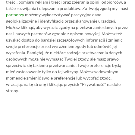
treści, pomiaru reklam i treści oraz zbierania opinii odbiorców, a
także rozwijania i ulepszania produktów.
Za Twoją zgodą my i nasi
możemy wykorzystywać precyzyjne dane
partnerzy
geolokalizacyjne i identyfikację przez skanowanie urządzeń.
Możesz kliknąć, aby wyrazić zgodę na przetwarzanie danych przez
nas i naszych partnerów zgodnie z opisem powyżej. Możesz też
uzyskać dostęp do bardziej szczegółowych informacji i zmienić
Koszt 1 miesiąca subskrypcji Xbox Game Pass
swoje preferencje przed wyrażeniem zgody lub odmówić jej
Ultimate w oficjalnym sklepie Microsoftu to
wyrażenia.
Pamiętaj, że niektóre rodzaje przetwarzania danych
osobowych mogą nie wymagać Twojej zgody, ale masz prawo
obecnie aż 115 zł – nie ma co ukrywać, że to bardzo
sprzeciwić się takiemu przetwarzaniu. Twoje preferencje będą
dużo. Jednak wcale nie musisz tyle płacić!
mieć zastosowanie tylko do tej witryny. Możesz w dowolnym
momencie zmienić swoje preferencje lub wycofać zgodę,
wracając na tę stronę i klikając przycisk "Prywatność" na dole
W tym poradniku, który właśnie czytasz,
strony.
pokażemy Ci, jak kupować ten abonament nawet
80% taniej
– za ok. 24-25 zł / msc zamiast 115 zł /
msc. Przedstawione w nim sposoby są w 100%
legalne i bezpieczne – pierwszą wersję tego
poradnika opublikowaliśmy w 2021 roku i od tego