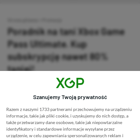
Strona główna
»
Promocje
Poradnik na tani Xbox Game
Pass Ultimate. Kup
subskrypcję nawet 80%
taniej!
Author
Kacper Kościański
SKOPIUJ LINK
SKOPIOWANO
Ost. aktualizacja:
26.06, 11:03
Szanujemy Twoją prywatność
Razem z naszymi 1733 partnerami przechowujemy na urządzeniu
informacje, takie jak pliki cookie, i uzyskujemy do nich dostęp, a
także przetwarzamy dane osobowe, takie jak niepowtarzalne
identyfikatory i standardowe informacje wysyłane przez
urządzenie, w celu zapewniania spersonalizowanych reklam i