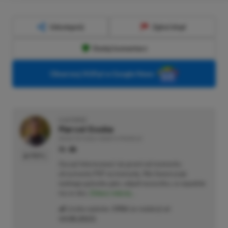
Udostępnij
Zgłoś błąd
Dodaj komentarz
Obserwuj XGP.pl w Google News
O AUTORZE
Marcel Goska
REDAKTOR DZIAŁU NEWSY & PROMOCJE
PROFIL
Zaczął interesować się grami od momentu
otrzymania PSP na komunię. Nie faworyzuje
żadnego gatunku gier, odpali wszystko, co wpadnie
mu w oko.
Zobacz więcej...
Liczba wpisów:
1906
(w redakcji od
14.08.2023
)