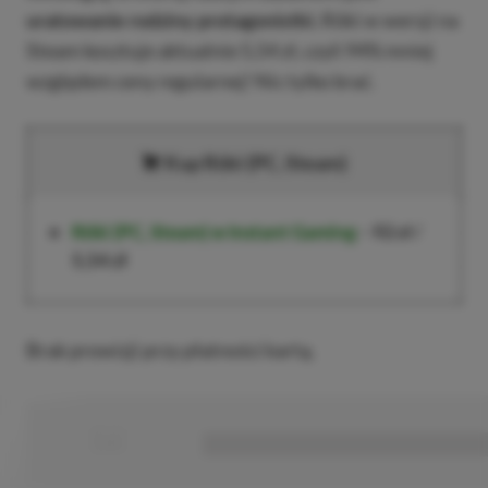
uratowanie rodziny protagonistki.
Röki w wersji na
Steam kosztuje aktualnie 5,54 zł, czyli 94% mniej
względem ceny regularnej! Nic tylko brać.
Kup Röki (PC, Steam)
Röki (PC, Steam)
w Instant Gaming
–
92 zł
/
5,54 zł
Brak prowizji przy płatności kartą.
■
■■■■■■■■■■■■■■■■■