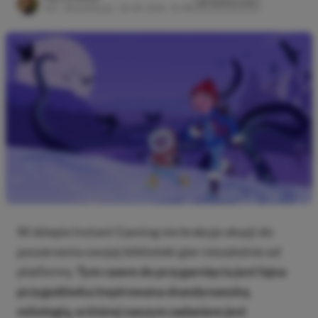
SKOPIUJ LINK
SKOPIOWANO
Ost. aktualizacja:
26.08.2025, 15:08
W sklepie Instant Gaming nie brakuje okazji do
poszerzenia swojej biblioteki gier niezależnie od
platformy.
Tym razem do przygarnięcia jest fajna
przygodówka inspirowana skandynawską
mitologią, w której naszym zadaniem jest