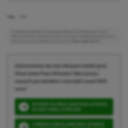
TAGI:
RÖKI
Niektóre odnośniki w powyższej publikacji to linki afiliacyjne. Jeżeli
klikniesz taki link i dokonasz zakupu, otrzymamy niewielką prowizję, a Ty nie
poniesiesz żadnych dodatkowych kosztów. |
Etyka redakcyjna
Zastanawiasz się nad zakupem subskrypcji
Xbox Game Pass Ultimate? Skorzystaj z
naszych poradników i oszczędź nawet 80%
ceny!
SPOSOBY NA XBOX GAME PASS ULTIMATE
DO 80% TANIEJ (Z VPN-EM)
3 MIESIĄCE XBOX GAME PASS ULTIMATE