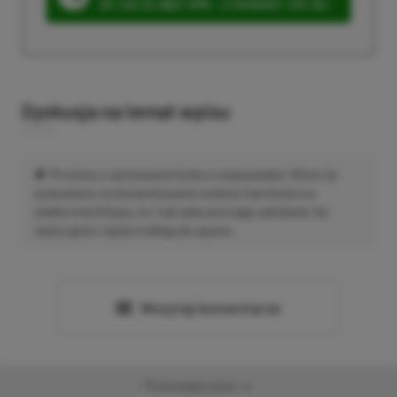
ZA 160 ZŁ (BEZ VPN – Z ZAMIAST 345 ZŁ)
Dyskusja na temat wpisu
Prosimy o zachowanie kultury wypowiedzi. Mimo że
pozwalamy na komentowanie osobom bez konta na
platformie Disqus, to i tak zalecamy jego założenie, bo
wpisy gości często trafiają do spamu.
Wczytaj komentarze
Promowany post