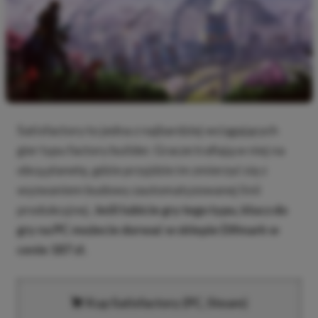
Satisfactory to jedna z najbardziej wciągających
gier typu factory builder. Gracze trafiają w niej na
obcą planetę, gdzie przyjdzie im zmierzyć się z
wyzwaniem budowy zautomatyzowanej linii
produkcyjnej.
Jeśli lubicie gry tego typu, klucz do
gry na PC możecie dorwać w sklepie Difmark w
cenie 187 zł.
Kup Satisfactory (PC, Steam)