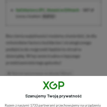
Satisfactory (
PC, Steam
)
w Difmark
–
187 zł
(cena z kodem
)
XGP10
Bez cienia wątpliwości możemy stwierdzić, że dla
miłośników factory builderów i strategicznego
podejścia do rozgrywki będzie to strzał w
dziesiątkę. W tej cenie trudno o lepszego
przedstawiciela tego gatunku!
Materiał sponsorowany na zlecenie Difmark
Udostępnij
Zgłoś błąd
Szanujemy Twoją prywatność
Dodaj komentarz
Razem z naszymi 1733 partnerami przechowujemy na urządzeniu