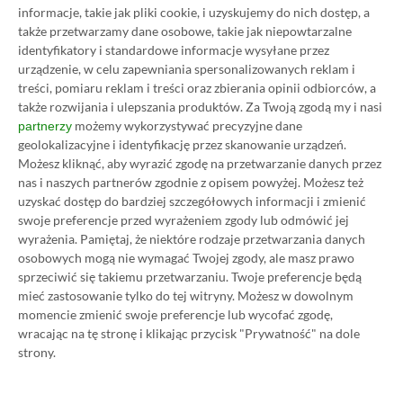
informacje, takie jak pliki cookie, i uzyskujemy do nich dostęp, a
Obserwuj XGP.pl w Google News
także przetwarzamy dane osobowe, takie jak niepowtarzalne
identyfikatory i standardowe informacje wysyłane przez
urządzenie, w celu zapewniania spersonalizowanych reklam i
treści, pomiaru reklam i treści oraz zbierania opinii odbiorców, a
O AUTORZE
także rozwijania i ulepszania produktów.
Za Twoją zgodą my i nasi
Eryk Tomaszek
możemy wykorzystywać precyzyjne dane
partnerzy
REDAKTOR DZIAŁÓW ARTYKUŁY & PROMOCJE
geolokalizacyjne i identyfikację przez skanowanie urządzeń.
PROFIL
Możesz kliknąć, aby wyrazić zgodę na przetwarzanie danych przez
Pasjonat trójwymiarowych gier platformowych i
nas i naszych partnerów zgodnie z opisem powyżej. Możesz też
przygodowych. Od dziecka z padem w ręku, choć
uzyskać dostęp do bardziej szczegółowych informacji i zmienić
chętnie sięga też po klawiaturę i myszkę. Obecnie
swoje preferencje przed wyrażeniem zgody lub odmówić jej
oprócz wirtualnych zmagań stawia pierwsze kroki
wyrażenia.
Pamiętaj, że niektóre rodzaje przetwarzania danych
w świecie informatyki.
Zobacz więcej...
osobowych mogą nie wymagać Twojej zgody, ale masz prawo
Liczba wpisów:
2205
(w redakcji od
sprzeciwić się takiemu przetwarzaniu. Twoje preferencje będą
18.07.2022
)
mieć zastosowanie tylko do tej witryny. Możesz w dowolnym
momencie zmienić swoje preferencje lub wycofać zgodę,
wracając na tę stronę i klikając przycisk "Prywatność" na dole
strony.
TAGI:
SATISFACTORY