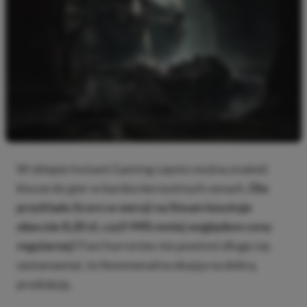
W sklepie Instant Gaming często można znaleźć
klucze do gier w bardzo korzystnych cenach.
Dla
przykładu Scorn w wersji na Steam kosztuje
obecnie 8,20 zł, czyli 94% mniej względem ceny
regularnej!
Fani horrorów nie powinni długo się
zastanawiać, to fenomenalna okazja na dobrą
produkcję.