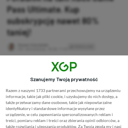
Pass Ultimate. Kup
subskrypcję nawet 80%
taniej!
Author
Kacper Kościański
SKOPIUJ LINK
SKOPIOWANO
Ost. aktualizacja:
26.06, 11:03
Szanujemy Twoją prywatność
Razem z naszymi 1733 partnerami przechowujemy na urządzeniu
informacje, takie jak pliki cookie, i uzyskujemy do nich dostęp, a
także przetwarzamy dane osobowe, takie jak niepowtarzalne
identyfikatory i standardowe informacje wysyłane przez
urządzenie, w celu zapewniania spersonalizowanych reklam i
treści, pomiaru reklam i treści oraz zbierania opinii odbiorców, a
także rozwijania i ulepszania produktów.
Za Twoją zgodą my i nasi