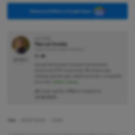
Obserwuj XGP.pl w Google News
O AUTORZE
Marcel Goska
REDAKTOR DZIAŁU NEWSY & PROMOCJE
PROFIL
Zaczął interesować się grami od momentu
otrzymania PSP na komunię. Nie faworyzuje
żadnego gatunku gier, odpali wszystko, co wpadnie
mu w oko.
Zobacz więcej...
Liczba wpisów:
1906
(w redakcji od
14.08.2023
)
TAGI:
INSTANT GAMING
SCORN