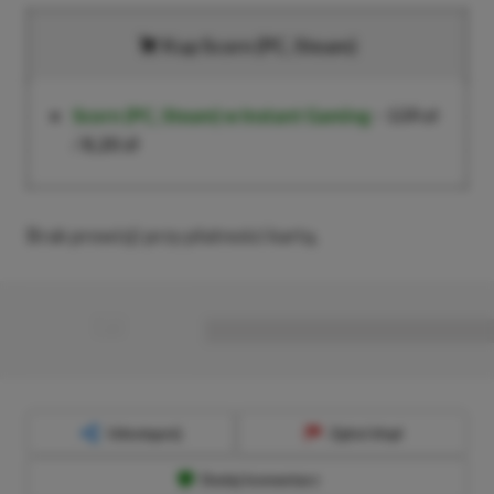
Kup Scorn (PC, Steam)
Scorn (PC, Steam)
w Instant Gaming
–
139 zł
/
8,20 zł
Brak prowizji przy płatności kartą.
■
■■■■■■■■■■■■■■■■■
Udostępnij
Zgłoś błąd
Dodaj komentarz