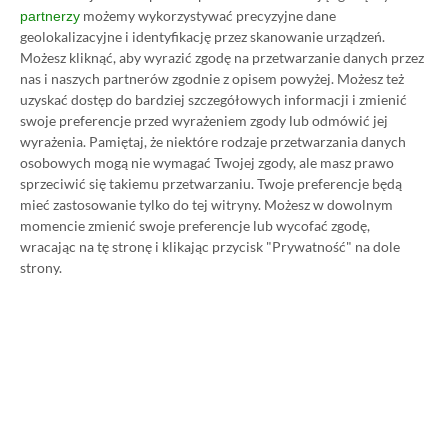
możemy wykorzystywać precyzyjne dane
partnerzy
Koszt 1 miesiąca subskrypcji Xbox Game Pass
geolokalizacyjne i identyfikację przez skanowanie urządzeń.
Możesz kliknąć, aby wyrazić zgodę na przetwarzanie danych przez
Ultimate w oficjalnym sklepie Microsoftu to
nas i naszych partnerów zgodnie z opisem powyżej. Możesz też
obecnie aż 115 zł – nie ma co ukrywać, że to bardzo
uzyskać dostęp do bardziej szczegółowych informacji i zmienić
dużo. Jednak wcale nie musisz tyle płacić!
swoje preferencje przed wyrażeniem zgody lub odmówić jej
wyrażenia.
Pamiętaj, że niektóre rodzaje przetwarzania danych
osobowych mogą nie wymagać Twojej zgody, ale masz prawo
W tym poradniku, który właśnie czytasz,
sprzeciwić się takiemu przetwarzaniu. Twoje preferencje będą
pokażemy Ci, jak kupować ten abonament nawet
mieć zastosowanie tylko do tej witryny. Możesz w dowolnym
momencie zmienić swoje preferencje lub wycofać zgodę,
80% taniej
– za ok. 24-25 zł / msc zamiast 115 zł /
wracając na tę stronę i klikając przycisk "Prywatność" na dole
msc. Przedstawione w nim sposoby są w 100%
strony.
legalne i bezpieczne – pierwszą wersję tego
poradnika opublikowaliśmy w 2021 roku i od tego
czasu skorzystały z niego już dziesiątki tysięcy osób.
Oczywiście nasz poradnik na tani Xbox Game Pass
Ultimate jest regularnie aktualizowany, dzięki
czemu możesz mieć pewność, że masz do czynienia z