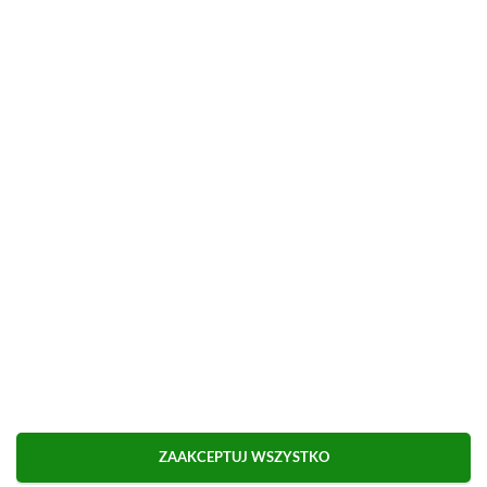
Możliwa płatność BLIK.
■
■■■■■■■■■■■■■■■■■
Udostępnij
Zgłoś błąd
Dodaj komentarz
Obserwuj XGP.pl w Google News
ZAAKCEPTUJ WSZYSTKO
O AUTORZE