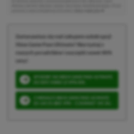
Niektóre odnośniki w powyższej publikacji to linki afiliacyjne. Jeżeli
klikniesz taki link i dokonasz zakupu, otrzymamy niewielką prowizję, a Ty nie
poniesiesz żadnych dodatkowych kosztów. |
Etyka redakcyjna
Zastanawiasz się nad zakupem subskrypcji
Xbox Game Pass Ultimate? Skorzystaj z
naszych poradników i oszczędź nawet 80%
ceny!
SPOSOBY NA XBOX GAME PASS ULTIMATE
DO 80% TANIEJ (Z VPN-EM)
3 MIESIĄCE XBOX GAME PASS ULTIMATE
ZA 160 ZŁ (BEZ VPN – Z ZAMIAST 345 ZŁ)