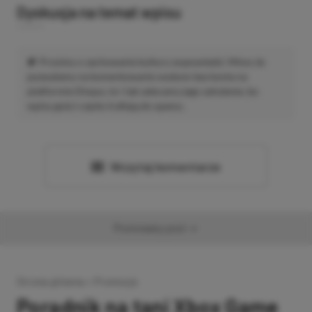
Dyskusja na temat wpisu
Prosimy o zachowanie kultury wypowiedzi. Mimo że
pozwalamy na komentowanie osobom bez konta na
platformie Disqus, to i tak zalecamy jego założenie, bo
wpisy gości często trafiają do spamu.
Wczytaj komentarze
Promowany post
Strona główna
»
Promocje
Poradnik na tani Xbox Game