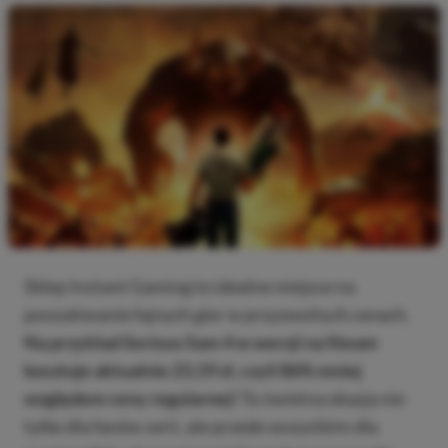
Sklep Instant Gaming to idealne miejsce na
poszukiwanie fajnych gier w przyzwoitych cenach.
Na przykład Serious Sam 4 w wersji na Steam
kosztuje aktualnie 23,19 zł, czyli 86% mniej
względem ceny regularnej!
To świetna okazja nie
tylko dla fanów serii, ale przede wszystkim dla