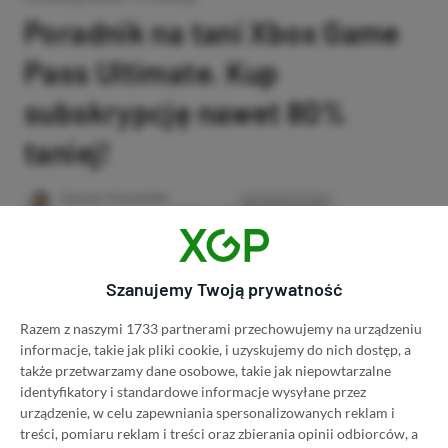
Poradnik na tani Xbox Game
Pass Ultimate. Kup
subskrypcję nawet 80%
taniej!
Author
Kacper Kościański
SKOPIUJ LINK
SKOPIOWANO
Ost. aktualizacja:
26.06, 11:03
Szanujemy Twoją prywatność
Razem z naszymi 1733 partnerami przechowujemy na urządzeniu
informacje, takie jak pliki cookie, i uzyskujemy do nich dostęp, a
także przetwarzamy dane osobowe, takie jak niepowtarzalne
identyfikatory i standardowe informacje wysyłane przez
urządzenie, w celu zapewniania spersonalizowanych reklam i
treści, pomiaru reklam i treści oraz zbierania opinii odbiorców, a