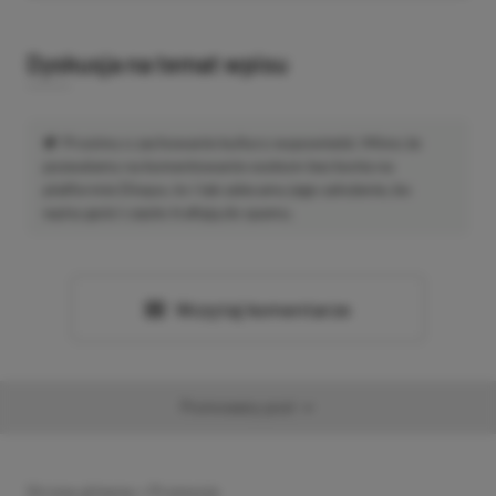
Dyskusja na temat wpisu
Prosimy o zachowanie kultury wypowiedzi. Mimo że
pozwalamy na komentowanie osobom bez konta na
platformie Disqus, to i tak zalecamy jego założenie, bo
wpisy gości często trafiają do spamu.
Wczytaj komentarze
Promowany post
Strona główna
»
Promocje