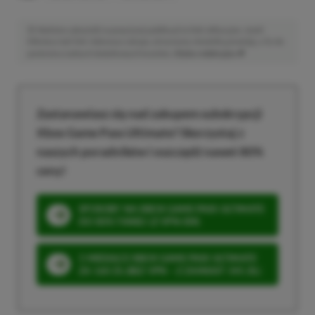
Niektóre odnośniki w powyższej publikacji to linki afiliacyjne. Jeżeli
klikniesz taki link i dokonasz zakupu, otrzymamy niewielką prowizję, a Ty nie
poniesiesz żadnych dodatkowych kosztów. |
Etyka redakcyjna
Zastanawiasz się nad zakupem subskrypcji
Xbox Game Pass Ultimate? Skorzystaj z
naszych poradników i oszczędź nawet 80%
ceny!
SPOSOBY NA XBOX GAME PASS ULTIMATE
DO 80% TANIEJ (Z VPN-EM)
3 MIESIĄCE XBOX GAME PASS ULTIMATE
ZA 160 ZŁ (BEZ VPN – Z ZAMIAST 345 ZŁ)