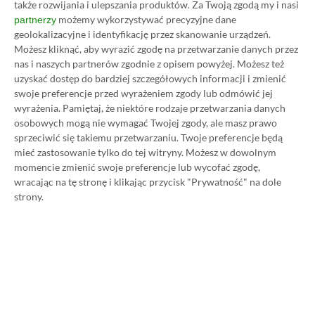
także rozwijania i ulepszania produktów.
Za Twoją zgodą my i nasi
możemy wykorzystywać precyzyjne dane
partnerzy
geolokalizacyjne i identyfikację przez skanowanie urządzeń.
Możesz kliknąć, aby wyrazić zgodę na przetwarzanie danych przez
Koszt 1 miesiąca subskrypcji Xbox Game Pass
nas i naszych partnerów zgodnie z opisem powyżej. Możesz też
Ultimate w oficjalnym sklepie Microsoftu to
uzyskać dostęp do bardziej szczegółowych informacji i zmienić
obecnie aż 115 zł – nie ma co ukrywać, że to bardzo
swoje preferencje przed wyrażeniem zgody lub odmówić jej
wyrażenia.
Pamiętaj, że niektóre rodzaje przetwarzania danych
dużo. Jednak wcale nie musisz tyle płacić!
osobowych mogą nie wymagać Twojej zgody, ale masz prawo
sprzeciwić się takiemu przetwarzaniu. Twoje preferencje będą
W tym poradniku, który właśnie czytasz,
mieć zastosowanie tylko do tej witryny. Możesz w dowolnym
momencie zmienić swoje preferencje lub wycofać zgodę,
pokażemy Ci, jak kupować ten abonament nawet
wracając na tę stronę i klikając przycisk "Prywatność" na dole
80% taniej
– za ok. 24-25 zł / msc zamiast 115 zł /
strony.
msc. Przedstawione w nim sposoby są w 100%
legalne i bezpieczne – pierwszą wersję tego
poradnika opublikowaliśmy w 2021 roku i od tego
czasu skorzystały z niego już dziesiątki tysięcy osób.
Oczywiście nasz poradnik na tani Xbox Game Pass
Ultimate jest regularnie aktualizowany, dzięki