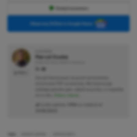
Dodaj komentarz
Obserwuj XGP.pl w Google News
O AUTORZE
Marcel Goska
REDAKTOR DZIAŁU NEWSY & PROMOCJE
PROFIL
Zaczął interesować się grami od momentu
otrzymania PSP na komunię. Nie faworyzuje
żadnego gatunku gier, odpali wszystko, co wpadnie
mu w oko.
Zobacz więcej...
Liczba wpisów:
1906
(w redakcji od
14.08.2023
)
TAGI:
INSTANT GAMING
SERIOUS SAM 4