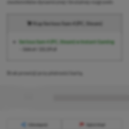
zwolenników dynamicznej i brutalnej rozgrywki.
Kup Serious Sam 4 (PC, Steam)
Serious Sam 4 (PC, Steam)
w Instant Gaming
–
166 zł
/
23,19 zł
Brak prowizji przy płatności kartą.
■
■■■■■■■■■■■■■■■■■
Udostępnij
Zgłoś błąd