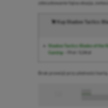
zdecydowanie fajna okazja, zwłasz
Kup Shadow Tactics: Bla
Shadow Tactics: Blades of the S
Gaming
–
79 zł
/
5,54 zł
Brak prowizji przy płatności kartą
■
■■■■■
■■■■■■■■■■■