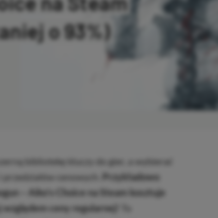
hoice na Steam
taniej o 93%)
OPIOWANO
erną bibliotekę kluczy do gier, a wybierać
i przedziałów cenowych.
Przykładowo
ogun – Aiko’s Choice na Steam kosztuje
ej względem ceny regularnej!
To