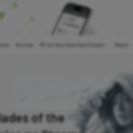
ocje
Recenzje
Tani Xbox Game Pass Ultimate
Więcej
lades of the