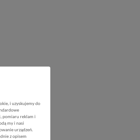
okie, i uzyskujemy do
tandardowe
, pomiaru reklam i
odą my i nasi
nowanie urządzeń.
odnie z opisem