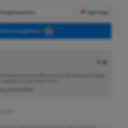
Dodaj komentarz
Zgłoś błąd
P.pl w Google News
od momentu otrzymania PSP na komunię. Nie faworyzuje żadnego
 co wpadnie mu w oko.
Zobacz więcej...
akcji od
14.08.2023
)
'S CHOICE
afiliacyjne. Jeżeli klikniesz taki link i dokonasz zakupu, otrzymamy