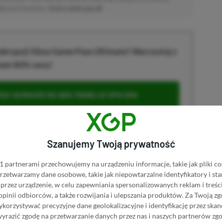
atkowych kosztów. |
Etyka redakcyjna
krypcji Xbox Game Pass Ultimate? Skorzystaj z
wet 80% ceny!
S ULTIMATE DO 80% TANIEJ (Z VPN-EM)
 ULTIMATE ZA 160 ZŁ (BEZ VPN – Z ZAMIAST 345
Szanujemy Twoją prywatność
 partnerami przechowujemy na urządzeniu informacje, takie jak pliki co
 przetwarzamy dane osobowe, takie jak niepowtarzalne identyfikatory i s
przez urządzenie, w celu zapewniania spersonalizowanych reklam i treści
u
 opinii odbiorców, a także rozwijania i ulepszania produktów.
Za Twoją zg
orzystywać precyzyjne dane geolokalizacyjne i identyfikację przez ska
wyrazić zgodę na przetwarzanie danych przez nas i naszych partnerów zg