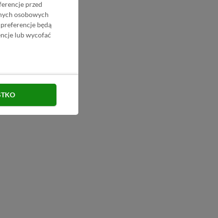
ferencje przed
danych osobowych
 preferencje będą
ncje lub wycofać
STKO