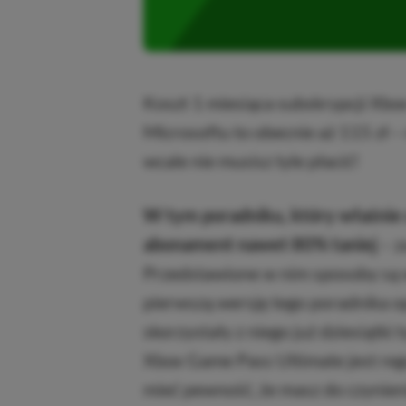
Koszt 1 miesiąca subskrypcji Xbo
Microsoftu to obecnie aż 115 zł –
wcale nie musisz tyle płacić!
W tym poradniku, który właśnie 
abonament nawet 80% taniej
– z
Przedstawione w nim sposoby są 
pierwszą wersję tego poradnika o
skorzystały z niego już dziesiątki
Xbox Game Pass Ultimate jest reg
mieć pewność, że masz do czynieni