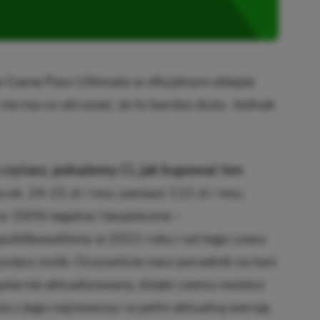
x Game Pass Ultimate w oficjalnym sklepie
 nie ma co ukrywać, że to bardzo dużo. Jednak
czytasz, pokażemy Ci, jak kupować ten
a ok. 24-25 zł / msc zamiast 115 zł / msc.
w 100% legalne i bezpieczne –
publikowaliśmy w 2021 roku i od tego czasu
 tysięcy osób. Oczywiście nasz poradnik na tani
ularnie aktualizowany, dzięki czemu możesz
a z jego najnowszą i w pełni aktualną wersję.