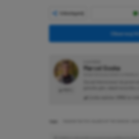
Udostępnij
Obserwuj XG
O AUTORZE
Marcel Goska
REDAKTOR DZIAŁU NEWSY & PROMOCJE
Zaczął interesować się grami 
gatunku gier, odpali wszystko,
PROFIL
Liczba wpisów:
1902
(w red
TAGI:
SHADOW TACTICS: BLADES OF THE SHOGUN - AIKO
Niektóre odnośniki w powyższej publikacji to linki 