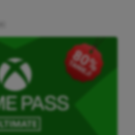
INK
SKOPIOWANO