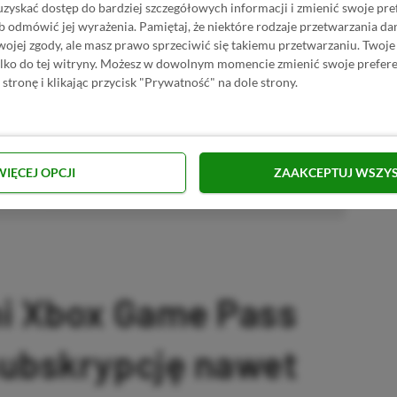
uzyskać dostęp do bardziej szczegółowych informacji i zmienić swoje pre
 Mimo że pozwalamy na komentowanie osobom bez konta na
b odmówić jej wyrażenia.
Pamiętaj, że niektóre rodzaje przetwarzania 
ie, bo wpisy gości często trafiają do spamu.
jej zgody, ale masz prawo sprzeciwić się takiemu przetwarzaniu. Twoje
ylko do tej witryny. Możesz w dowolnym momencie zmienić swoje prefere
 stronę i klikając przycisk "Prywatność" na dole strony.
zytaj komentarze
WIĘCEJ OPCJI
ZAAKCEPTUJ WSZY
omowany post
ni Xbox Game Pass
subskrypcję nawet