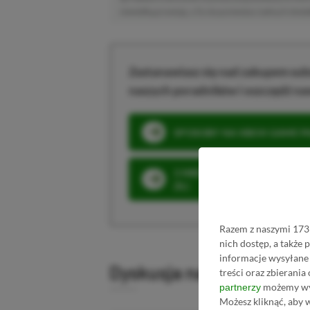
niewielką prowizję, a Ty nie poniesiesz żadnych dod
Zastanawiasz się nad zakupem subs
naszych poradników i oszczędź na
SPOSOBY NA XBOX GAME PAS
3 MIESIĄCE XBOX GAME PASS
ZŁ)
Razem z naszymi 1731
nich dostęp, a także
informacje wysyłane 
Dyskusja na temat wpis
treści oraz zbierania
możemy wyk
partnerzy
Możesz kliknąć, aby 