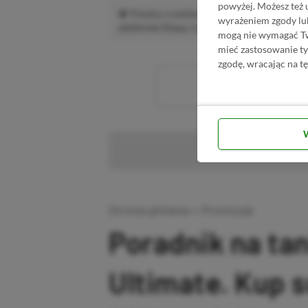
powyżej. Możesz też 
Prosimy o zachowanie kultury wypowiedzi.
wyrażeniem zgody lu
platformie Disqus, to i tak zalecamy jego założen
mogą nie wymagać Two
mieć zastosowanie t
zgodę, wracając na tę
Wc
Pr
Strona główna
»
Promocje
Poradnik na ta
Ultimate. Kup 