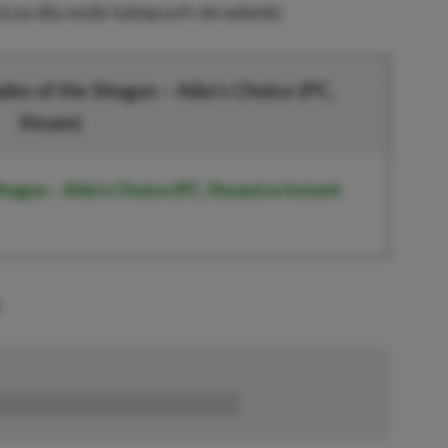
cza dla osób lubiących skradanki.
des of the Shogun – Aiko’s Choice (PC,
Steam)
hogun – Aiko’s Choice (PC, Steam)
w Instant
.
■■■■■■