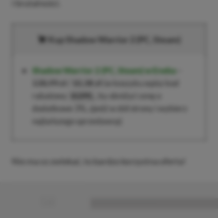
i brutalności.
Kup Shadow Warrior 2 (PC, Steam)
Shadow Warrior 2 (PC, Steam)
w Eneba
–
138,99 zł
/
10,38 zł
(w koszyku wpisz kod
rabatowy
, by obniżyć cenę o
XGPPL
dodatkowe 3%, zjedź w dół strony i wybierz
najtańszego sprzedawcę)
Nie ma co zwlekać, to bardzo korzystna oferta!
■
■■■■■■■■■■■■■■■■■