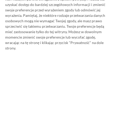
uzyskać dostęp do bardziej szczegółowych informacji i zmienić
swoje preferencje przed wyrażeniem zgody lub odmówić jej
wyrażenia.
Pamiętaj, że niektóre rodzaje przetwarzania danych
Strona główna
»
Promocje
osobowych mogą nie wymagać Twojej zgody, ale masz prawo
Poradnik na tani Xbox Game
sprzeciwić się takiemu przetwarzaniu. Twoje preferencje będą
mieć zastosowanie tylko do tej witryny. Możesz w dowolnym
Pass Ultimate. Kup
momencie zmienić swoje preferencje lub wycofać zgodę,
wracając na tę stronę i klikając przycisk "Prywatność" na dole
subskrypcję nawet 80%
strony.
taniej!
Author
Kacper Kościański
SKOPIUJ LINK
SKOPIOWANO
Ost. aktualizacja:
26.06, 11:03