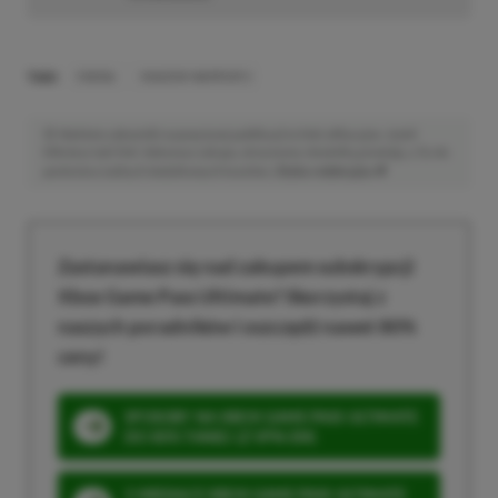
TAGI:
ENEBA
SHADOW WARRIOR 2
Niektóre odnośniki w powyższej publikacji to linki afiliacyjne. Jeżeli
klikniesz taki link i dokonasz zakupu, otrzymamy niewielką prowizję, a Ty nie
poniesiesz żadnych dodatkowych kosztów. |
Etyka redakcyjna
Zastanawiasz się nad zakupem subskrypcji
Xbox Game Pass Ultimate? Skorzystaj z
naszych poradników i oszczędź nawet 80%
ceny!
SPOSOBY NA XBOX GAME PASS ULTIMATE
DO 80% TANIEJ (Z VPN-EM)
3 MIESIĄCE XBOX GAME PASS ULTIMATE