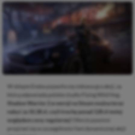
W sklepie Eneba pojawiła się ciekawa gra akcji, za
którą odpowiada polskie studio Flying Wild Hog.
Shadow Warrior 2 w wersji na Steam można teraz
nabyć za 10,38 zł, czyli trochę ponad 128 zł mniej
względem ceny regularnej!
Ofercie powinni
przyjrzeć się w szczególności fani dynamicznej akcji