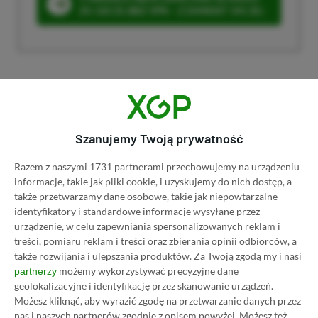
ZA 160 ZŁ (BEZ VPN – Z ZAMIAST 345 ZŁ)
Dyskusja na temat wpisu
Szanujemy Twoją prywatność
Prosimy o zachowanie kultury wypowiedzi. Mimo że
pozwalamy na komentowanie osobom bez konta na
Razem z naszymi 1731 partnerami przechowujemy na urządzeniu
platformie Disqus, to i tak zalecamy jego założenie, bo
informacje, takie jak pliki cookie, i uzyskujemy do nich dostęp, a
wpisy gości często trafiają do spamu.
także przetwarzamy dane osobowe, takie jak niepowtarzalne
identyfikatory i standardowe informacje wysyłane przez
urządzenie, w celu zapewniania spersonalizowanych reklam i
treści, pomiaru reklam i treści oraz zbierania opinii odbiorców, a
Wczytaj komentarze
także rozwijania i ulepszania produktów.
Za Twoją zgodą my i nasi
możemy wykorzystywać precyzyjne dane
partnerzy
geolokalizacyjne i identyfikację przez skanowanie urządzeń.
Możesz kliknąć, aby wyrazić zgodę na przetwarzanie danych przez
nas i naszych partnerów zgodnie z opisem powyżej. Możesz też
Promowany post