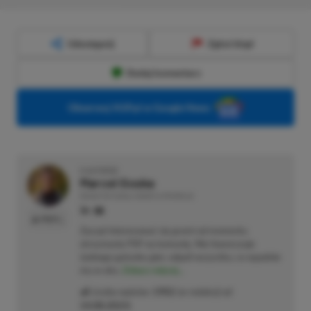
Udostępnij
Zgłoś błąd
Dodaj komentarz
Obserwuj XGP.pl w Google News
O AUTORZE
Marcel Goska
REDAKTOR DZIAŁU NEWSY & PROMOCJE
PROFIL
Zaczął interesować się grami od momentu
otrzymania PSP na komunię. Nie faworyzuje
żadnego gatunku gier, odpali wszystko, co wpadnie
mu w oko.
Zobacz więcej...
Liczba wpisów:
1902
(w redakcji od
14.08.2023
)