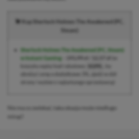
Kup
Sherlock Holmes The Awakened
(PC,
Steam)
Sherlock Holmes The Awakened
(PC, Steam)
w Instant Gaming
–
191,99 zł
/
12,57 zł
(w
koszyku wpisz kod rabatowy
, by
XGPPL
obniżyć cenę o dodatkowe 3%, zjedź w dół
strony i wybierz najtańszego sprzedawcę)
Nie ma co zwlekać, taka okazja może niedługo
minąć!
■