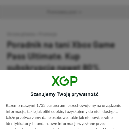
Promowany post
Strona główna
»
Promocje
Poradnik na tani Xbox Game
Pass Ultimate. Kup
subskrypcję nawet 80%
taniej!
Author
Kacper Kościański
Szanujemy Twoją prywatność
SKOPIUJ LINK
SKOPIOWANO
Ost. aktualizacja:
26.06, 11:03
Razem z naszymi 1733 partnerami przechowujemy na urządzeniu
informacje, takie jak pliki cookie, i uzyskujemy do nich dostęp, a
także przetwarzamy dane osobowe, takie jak niepowtarzalne
identyfikatory i standardowe informacje wysyłane przez