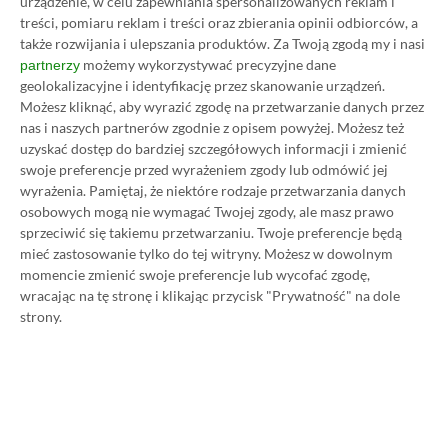
urządzenie, w celu zapewniania spersonalizowanych reklam i
treści, pomiaru reklam i treści oraz zbierania opinii odbiorców, a
także rozwijania i ulepszania produktów.
Za Twoją zgodą my i nasi
możemy wykorzystywać precyzyjne dane
partnerzy
geolokalizacyjne i identyfikację przez skanowanie urządzeń.
Możesz kliknąć, aby wyrazić zgodę na przetwarzanie danych przez
nas i naszych partnerów zgodnie z opisem powyżej. Możesz też
uzyskać dostęp do bardziej szczegółowych informacji i zmienić
swoje preferencje przed wyrażeniem zgody lub odmówić jej
wyrażenia.
Pamiętaj, że niektóre rodzaje przetwarzania danych
Koszt 1 miesiąca subskrypcji Xbox Game Pass
osobowych mogą nie wymagać Twojej zgody, ale masz prawo
Ultimate w oficjalnym sklepie Microsoftu to
sprzeciwić się takiemu przetwarzaniu. Twoje preferencje będą
obecnie aż 115 zł – nie ma co ukrywać, że to bardzo
mieć zastosowanie tylko do tej witryny. Możesz w dowolnym
momencie zmienić swoje preferencje lub wycofać zgodę,
dużo. Jednak wcale nie musisz tyle płacić!
wracając na tę stronę i klikając przycisk "Prywatność" na dole
strony.
W tym poradniku, który właśnie czytasz,
pokażemy Ci, jak kupować ten abonament nawet
80% taniej
– za ok. 24-25 zł / msc zamiast 115 zł /
msc. Przedstawione w nim sposoby są w 100%