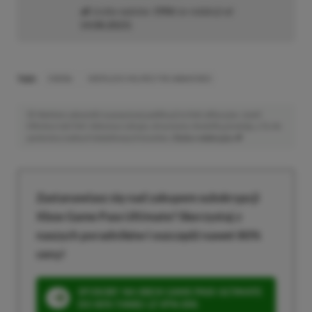
Liczba wpisów:
1906
(w redakcji od
14.08.2023
)
TAGI:
ENEBA
SHERLOCK HOLMES THE AWAKENED
Niektóre odnośniki w powyższej publikacji to linki afiliacyjne. Jeżeli
klikniesz taki link i dokonasz zakupu, otrzymamy niewielką prowizję, a Ty nie
poniesiesz żadnych dodatkowych kosztów. |
Etyka redakcyjna
Zastanawiasz się nad zakupem subskrypcji
Xbox Game Pass Ultimate? Skorzystaj z
naszych poradników i oszczędź nawet 80%
ceny!
SPOSOBY NA XBOX GAME PASS ULTIMATE
DO 80% TANIEJ (Z VPN-EM)