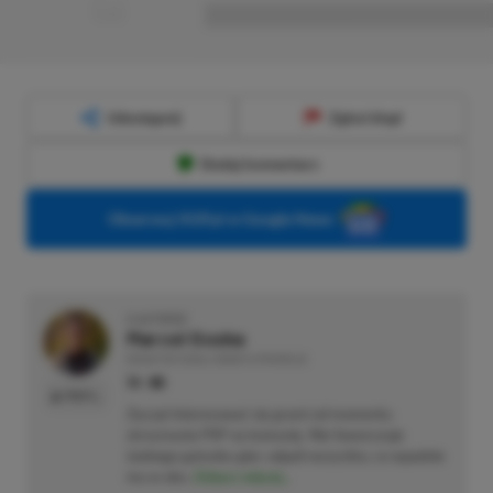
■■■■■■■■■■■■■■■■■
Udostępnij
Zgłoś błąd
Dodaj komentarz
Obserwuj XGP.pl w Google News
O AUTORZE
Marcel Goska
REDAKTOR DZIAŁU NEWSY & PROMOCJE
PROFIL
Zaczął interesować się grami od momentu
otrzymania PSP na komunię. Nie faworyzuje
żadnego gatunku gier, odpali wszystko, co wpadnie
mu w oko.
Zobacz więcej...