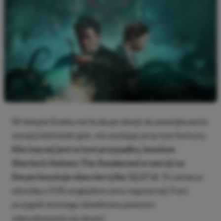
W sklepie Eneba nie brakuje okazji do powiększenia
swojej biblioteki gier, nie wydając przy tym fortuny.
Nie inaczej jest w tym przypadku, bowiem
Sherlock Holmes The Awakened w wersji na
Steam kosztuje obecnie tylko 12,57 zł.
To oznacza
obniżkę o 93% względem ceny regularnej! Fani
przygód słynnego detektywa powinni
zdecydowanie się skusić.