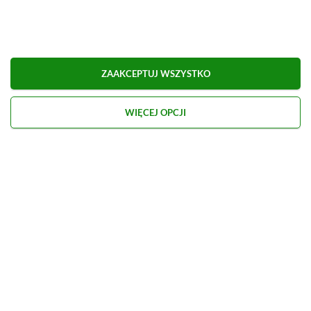
Dodaj komentarz
Obserwuj XGP.pl w Google News
ZAAKCEPTUJ WSZYSTKO
O AUTORZE
Marcel Goska
WIĘCEJ OPCJI
REDAKTOR DZIAŁU NEWSY & PROMOCJE
PROFIL
Zaczął interesować się grami od momentu
otrzymania PSP na komunię. Nie faworyzuje
żadnego gatunku gier, odpali wszystko, co wpadnie
mu w oko.
Zobacz więcej...
Liczba wpisów:
1906
(w redakcji od
14.08.2023
)
TAGI:
GOING MEDIEVAL