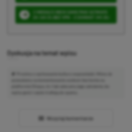
3 MIESIĄCE XBOX GAME PASS ULTIMATE
ZA 160 ZŁ (BEZ VPN – Z ZAMIAST 345 ZŁ)
Dyskusja na temat wpisu
Prosimy o zachowanie kultury wypowiedzi. Mimo że
pozwalamy na komentowanie osobom bez konta na
platformie Disqus, to i tak zalecamy jego założenie, bo
wpisy gości często trafiają do spamu.
Wczytaj komentarze