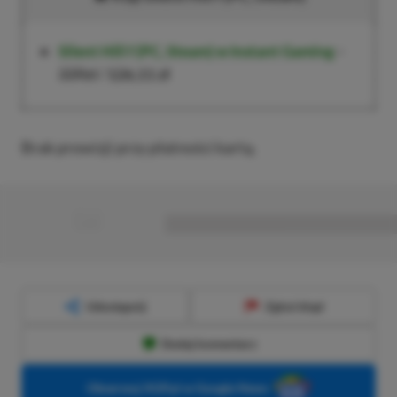
Silent Hill f (PC, Steam)
w Instant Gaming
–
339zł
/
126,11 zł
Brak prowizji przy płatności kartą.
■
■■■■■■■■■■■■■■■■■
Udostępnij
Zgłoś błąd
Dodaj komentarz
Obserwuj XGP.pl w Google News