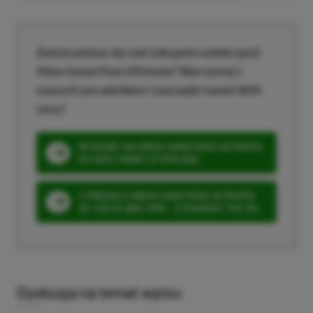
Zastanawiasz się nad zakupem subskrypcji
Xbox Game Pass Ultimate? Skorzystaj z
naszych poradników i oszczędź nawet 80%
ceny!
SPOSOBY NA XBOX GAME PASS ULTIMATE
DO 80% TANIEJ (Z VPN-EM)
3 MIESIĄCE XBOX GAME PASS ULTIMATE
ZA 160 ZŁ (BEZ VPN – Z ZAMIAST 345 ZŁ)
Dyskusja na temat wpisu