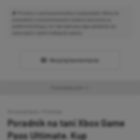
Prosimy o zachowanie kultury wypowiedzi. Mimo że
pozwalamy na komentowanie osobom bez konta na
platformie Disqus, to i tak zalecamy jego założenie, bo
wpisy gości często trafiają do spamu.
Wczytaj komentarze
Promowany post
Strona główna
»
Promocje
Poradnik na tani Xbox Game
Pass Ultimate. Kup