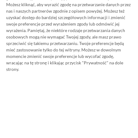
Możesz kliknąć, aby wyrazić zgodę na przetwarzanie danych przez
Ultimate w oficjalnym sklepie Microsoftu to
nas i naszych partnerów zgodnie z opisem powyżej. Możesz też
obecnie aż 115 zł – nie ma co ukrywać, że to bardzo
uzyskać dostęp do bardziej szczegółowych informacji i zmienić
dużo. Jednak wcale nie musisz tyle płacić!
swoje preferencje przed wyrażeniem zgody lub odmówić jej
wyrażenia.
Pamiętaj, że niektóre rodzaje przetwarzania danych
osobowych mogą nie wymagać Twojej zgody, ale masz prawo
W tym poradniku, który właśnie czytasz,
sprzeciwić się takiemu przetwarzaniu. Twoje preferencje będą
pokażemy Ci, jak kupować ten abonament nawet
mieć zastosowanie tylko do tej witryny. Możesz w dowolnym
momencie zmienić swoje preferencje lub wycofać zgodę,
80% taniej
– za ok. 24-25 zł / msc zamiast 115 zł /
wracając na tę stronę i klikając przycisk "Prywatność" na dole
msc. Przedstawione w nim sposoby są w 100%
strony.
legalne i bezpieczne – pierwszą wersję tego
poradnika opublikowaliśmy w 2021 roku i od tego
czasu skorzystały z niego już dziesiątki tysięcy osób.
Oczywiście nasz poradnik na tani Xbox Game Pass
Ultimate jest regularnie aktualizowany, dzięki
czemu możesz mieć pewność, że masz do czynienia z
jego najnowszą i w pełni aktualną wersję.