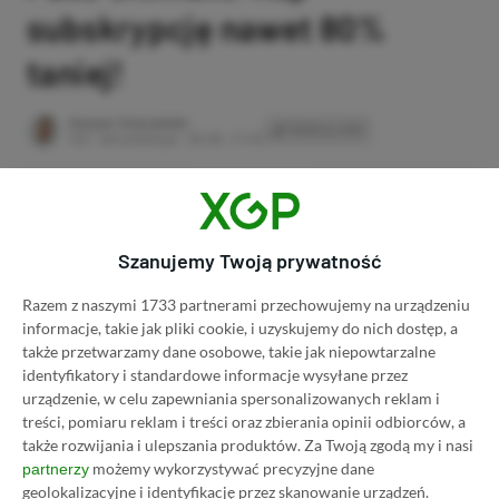
subskrypcję nawet 80%
taniej!
Author
Kacper Kościański
SKOPIUJ LINK
SKOPIOWANO
Ost. aktualizacja:
26.06, 11:03
Szanujemy Twoją prywatność
Razem z naszymi 1733 partnerami przechowujemy na urządzeniu
informacje, takie jak pliki cookie, i uzyskujemy do nich dostęp, a
także przetwarzamy dane osobowe, takie jak niepowtarzalne
identyfikatory i standardowe informacje wysyłane przez
urządzenie, w celu zapewniania spersonalizowanych reklam i
treści, pomiaru reklam i treści oraz zbierania opinii odbiorców, a
także rozwijania i ulepszania produktów.
Za Twoją zgodą my i nasi
możemy wykorzystywać precyzyjne dane
partnerzy
Koszt 1 miesiąca subskrypcji Xbox Game Pass
geolokalizacyjne i identyfikację przez skanowanie urządzeń.