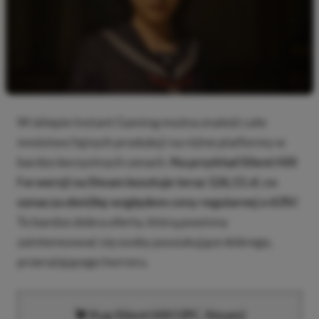
W sklepie Instant Gaming można znaleźć całe
mnóstwo fajnych produkcji na różne platformy w
bardzo korzystnych cenach.
Na przykład Silent Hill
f w wersji na Steam kosztuje teraz 126,11 zł, co
oznacza obniżkę względem ceny regularnej o 63%!
To bardzo dobra oferta, którą powinny
zainteresować się osoby poszukujące dobrego,
przerażającego horroru.
Kup Silent Hill f (PC, Steam)