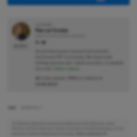
O AUTORZE
Marcel Goska
REDAKTOR DZIAŁU NEWSY & PROMOCJE
PROFIL
Zaczął interesować się grami od momentu
otrzymania PSP na komunię. Nie faworyzuje
żadnego gatunku gier, odpali wszystko, co wpadnie
mu w oko.
Zobacz więcej...
Liczba wpisów:
1902
(w redakcji od
14.08.2023
)
TAGI:
SILENT HILL F
Niektóre odnośniki w powyższej publikacji to linki afiliacyjne. Jeżeli
klikniesz taki link i dokonasz zakupu, otrzymamy niewielką prowizję, a Ty nie
poniesiesz żadnych dodatkowych kosztów. |
Etyka redakcyjna