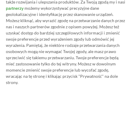
także rozwijania i ulepszania produktów.
Za Twoją zgodą my i nasi
możemy wykorzystywać precyzyjne dane
partnerzy
geolokalizacyjne i identyfikację przez skanowanie urządzeń.
Możesz kliknąć, aby wyrazić zgodę na przetwarzanie danych przez
Koszt 1 miesiąca subskrypcji Xbox Game Pass
nas i naszych partnerów zgodnie z opisem powyżej. Możesz też
Ultimate w oficjalnym sklepie Microsoftu to
uzyskać dostęp do bardziej szczegółowych informacji i zmienić
obecnie aż 115 zł – nie ma co ukrywać, że to bardzo
swoje preferencje przed wyrażeniem zgody lub odmówić jej
wyrażenia.
Pamiętaj, że niektóre rodzaje przetwarzania danych
dużo. Jednak wcale nie musisz tyle płacić!
osobowych mogą nie wymagać Twojej zgody, ale masz prawo
sprzeciwić się takiemu przetwarzaniu. Twoje preferencje będą
W tym poradniku, który właśnie czytasz,
mieć zastosowanie tylko do tej witryny. Możesz w dowolnym
momencie zmienić swoje preferencje lub wycofać zgodę,
pokażemy Ci, jak kupować ten abonament nawet
wracając na tę stronę i klikając przycisk "Prywatność" na dole
80% taniej
– za ok. 24-25 zł / msc zamiast 115 zł /
strony.
msc. Przedstawione w nim sposoby są w 100%
legalne i bezpieczne – pierwszą wersję tego
poradnika opublikowaliśmy w 2021 roku i od tego
czasu skorzystały z niego już dziesiątki tysięcy osób.
Oczywiście nasz poradnik na tani Xbox Game Pass
Ultimate jest regularnie aktualizowany, dzięki