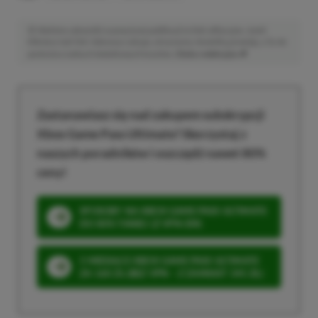
Niektóre odnośniki w powyższej publikacji to linki afiliacyjne. Jeżeli
klikniesz taki link i dokonasz zakupu, otrzymamy niewielką prowizję, a Ty nie
poniesiesz żadnych dodatkowych kosztów. |
Etyka redakcyjna
Zastanawiasz się nad zakupem subskrypcji
Xbox Game Pass Ultimate? Skorzystaj z
naszych poradników i oszczędź nawet 80%
ceny!
SPOSOBY NA XBOX GAME PASS ULTIMATE
DO 80% TANIEJ (Z VPN-EM)
3 MIESIĄCE XBOX GAME PASS ULTIMATE
ZA 160 ZŁ (BEZ VPN – Z ZAMIAST 345 ZŁ)