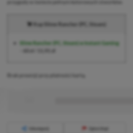
przygody w świecie pełnym kolorowych stworków.
Kup Slime Rancher (PC, Steam)
Slime Rancher (PC, Steam)
w Instant Gaming
–
60 zł
/
11,91 zł
Brak prowizji przy płatności kartą.
■
■■■■■■■■■■■■■■■■■
Udostępnij
Zgłoś błąd