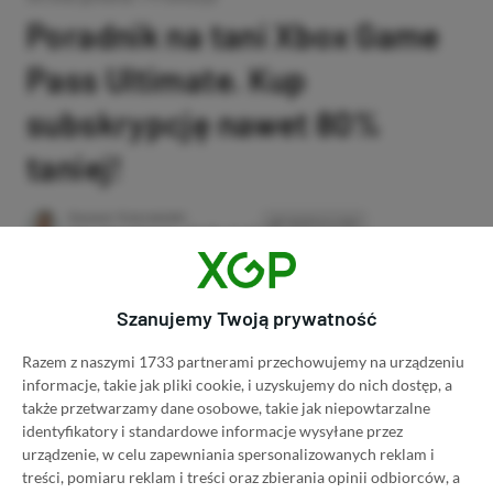
Poradnik na tani Xbox Game
Pass Ultimate. Kup
subskrypcję nawet 80%
taniej!
Author
Kacper Kościański
SKOPIUJ LINK
SKOPIOWANO
Ost. aktualizacja:
26.06, 11:03
Szanujemy Twoją prywatność
Razem z naszymi 1733 partnerami przechowujemy na urządzeniu
informacje, takie jak pliki cookie, i uzyskujemy do nich dostęp, a
także przetwarzamy dane osobowe, takie jak niepowtarzalne
identyfikatory i standardowe informacje wysyłane przez
urządzenie, w celu zapewniania spersonalizowanych reklam i
treści, pomiaru reklam i treści oraz zbierania opinii odbiorców, a