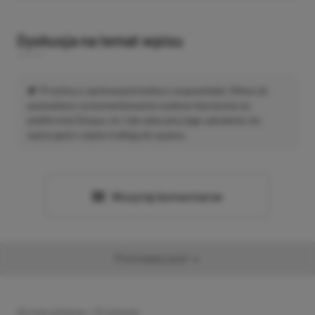
Dyskusja na temat wpisu
Prosimy o zachowanie kultury wypowiedzi. Mimo że
pozwalamy na komentowanie osobom bez konta na
platformie Disqus, to i tak zalecamy jego założenie, bo
wpisy gości często trafiają do spamu.
Wczytaj komentarze
Promowany post
Strona główna
»
Promocje