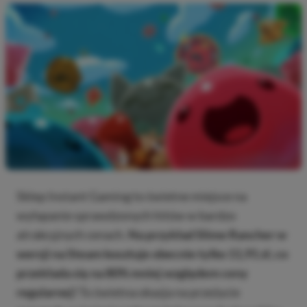
Sklep Instant Gaming to świetne miejsce na
wyłapanie sprawdzonych hitów w bardzo
atrakcyjnych cenach.
Na przykład Slime Rancher w
wersji na Steam kosztuje obecnie tylko 11,91 zł, co
przekłada się na 80% mniej względem ceny
regularnej!
To świetna okazja na przeżycie