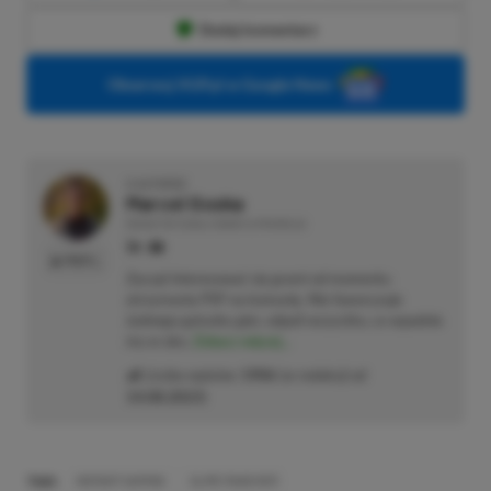
Dodaj komentarz
Obserwuj XGP.pl w Google News
O AUTORZE
Marcel Goska
REDAKTOR DZIAŁU NEWSY & PROMOCJE
PROFIL
Zaczął interesować się grami od momentu
otrzymania PSP na komunię. Nie faworyzuje
żadnego gatunku gier, odpali wszystko, co wpadnie
mu w oko.
Zobacz więcej...
Liczba wpisów:
1906
(w redakcji od
14.08.2023
)
TAGI:
INSTANT GAMING
SLIME RANCHER