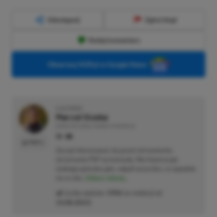
Udostępnij
Zgłoś błąd
Dodaj komentarz
Obserwuj XGP.pl w Google News
O AUTORZE
Marcel Goska
REDAKTOR DZIAŁU NEWSY & PROMOCJE
PROFIL
Zaczął interesować się grami od momentu
otrzymania PSP na komunię. Nie faworyzuje
żadnego gatunku gier, odpali wszystko, co wpadnie
mu w oko.
Zobacz więcej...
Liczba wpisów:
1906
(w redakcji od
14.08.2023
)