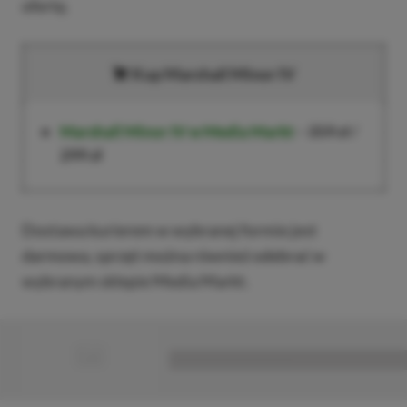
ofertę.
Kup Marshall Minor IV
Marshall Minor IV w Media Markt
–
359 zł
/
299 zł
Dostawa kurierem w wybranej formie jest
darmowa, sprzęt można również odebrać w
wybranym sklepie Media Markt.
■
■■■■■■■■■■■■■■■■■