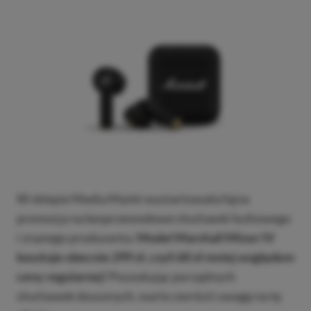
W sklepie Media Markt wystartowała fajna
promocja na bezprzewodowe słuchawki kultowego
i znanego producenta.
Model Marshall Minor IV
kosztuje obecnie 299 zł, czyli 60 zł mniej względem
ceny regularnej!
Poszukując porządnych
słuchawek dousznych, warto zwrócić uwagę na tę