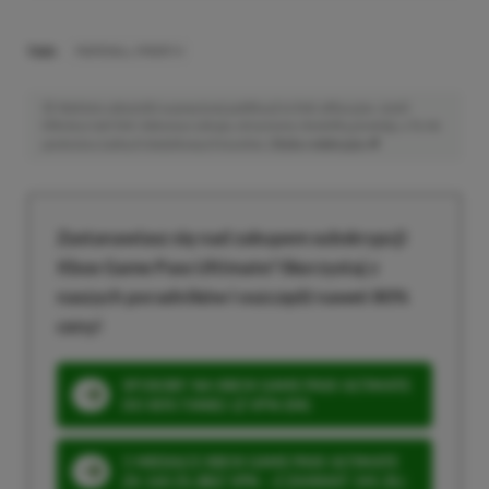
TAGI:
MARSHALL MINOR IV
Niektóre odnośniki w powyższej publikacji to linki afiliacyjne. Jeżeli
klikniesz taki link i dokonasz zakupu, otrzymamy niewielką prowizję, a Ty nie
poniesiesz żadnych dodatkowych kosztów. |
Etyka redakcyjna
Zastanawiasz się nad zakupem subskrypcji
Xbox Game Pass Ultimate? Skorzystaj z
naszych poradników i oszczędź nawet 80%
ceny!
SPOSOBY NA XBOX GAME PASS ULTIMATE
DO 80% TANIEJ (Z VPN-EM)
3 MIESIĄCE XBOX GAME PASS ULTIMATE
ZA 160 ZŁ (BEZ VPN – Z ZAMIAST 345 ZŁ)