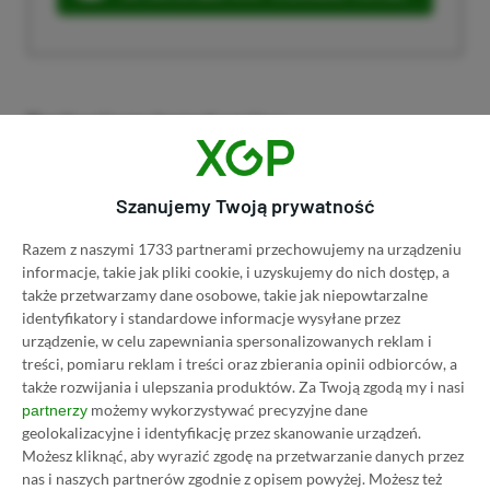
Dyskusja na temat wpisu
Prosimy o zachowanie kultury wypowiedzi. Mimo że
Szanujemy Twoją prywatność
pozwalamy na komentowanie osobom bez konta na
platformie Disqus, to i tak zalecamy jego założenie, bo
Razem z naszymi 1733 partnerami przechowujemy na urządzeniu
wpisy gości często trafiają do spamu.
informacje, takie jak pliki cookie, i uzyskujemy do nich dostęp, a
także przetwarzamy dane osobowe, takie jak niepowtarzalne
identyfikatory i standardowe informacje wysyłane przez
urządzenie, w celu zapewniania spersonalizowanych reklam i
Wczytaj komentarze
treści, pomiaru reklam i treści oraz zbierania opinii odbiorców, a
także rozwijania i ulepszania produktów.
Za Twoją zgodą my i nasi
możemy wykorzystywać precyzyjne dane
partnerzy
geolokalizacyjne i identyfikację przez skanowanie urządzeń.
Możesz kliknąć, aby wyrazić zgodę na przetwarzanie danych przez
Promowany post
nas i naszych partnerów zgodnie z opisem powyżej. Możesz też