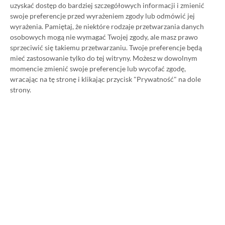
uzyskać dostęp do bardziej szczegółowych informacji i zmienić
swoje preferencje przed wyrażeniem zgody lub odmówić jej
Strona główna
»
Promocje
wyrażenia.
Pamiętaj, że niektóre rodzaje przetwarzania danych
osobowych mogą nie wymagać Twojej zgody, ale masz prawo
Poradnik na tani Xbox Game
sprzeciwić się takiemu przetwarzaniu. Twoje preferencje będą
mieć zastosowanie tylko do tej witryny. Możesz w dowolnym
Pass Ultimate. Kup
momencie zmienić swoje preferencje lub wycofać zgodę,
wracając na tę stronę i klikając przycisk "Prywatność" na dole
subskrypcję nawet 80%
strony.
taniej!
Author
Kacper Kościański
SKOPIUJ LINK
SKOPIOWANO
Ost. aktualizacja:
26.06, 11:03