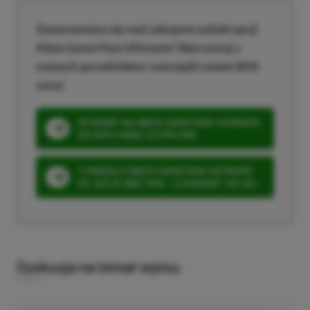
Zastanawiasz się nad zakupem subskrypcji
Xbox Game Pass Ultimate? Skorzystaj z
naszych poradników i oszczędź nawet 80%
ceny!
SPOSOBY NA XBOX GAME PASS ULTIMATE
DO 80% TANIEJ (Z VPN-EM)
3 MIESIĄCE XBOX GAME PASS ULTIMATE
ZA 160 ZŁ (BEZ VPN – Z ZAMIAST 345 ZŁ)
Dyskusja na temat wpisu