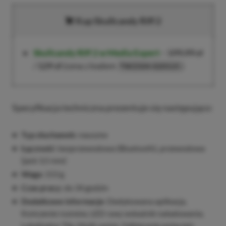
Kup Skullcandy Riff 2
Skullcandy Riff 2 w Media Expert
–
199,99 zł
/
129 zł
(cena z kodem
)
TW2504-020525
Specyfikacja techniczna prezentuje się następująco:
Typ słuchawek:
nauszne
Łączność:
bezprzewodowa (Bluetooth), przewodowa
(jack 3,5 mm)
Waga:
153 g
Czas pracy:
do 34 godzin
Dodatkowe informacje:
Dedykowana aplikacja,
Kończenie rozmów, LED-owy wskaźnik naładowania,
Lokalizator Tile, Multi-point, Odbieranie połączeń,