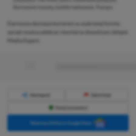
Sterowanie muzyką, Szybkie ładowanie, Tryb gry
Darmowa dostawa kurierem w wybranej formie,
sprzęt można odebrać również w dowolnym sklepie
Media Expert.
■
■■■■■■■■■■■■■■■■■
Udostępnij
Zgłoś błąd
Dodaj komentarz
Obserwuj XGP.pl w Google News