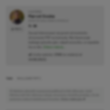
O AUTORZE
Marcel Goska
REDAKTOR DZIAŁU NEWSY & PROMOCJE
PROFIL
Zaczął interesować się grami od momentu
otrzymania PSP na komunię. Nie faworyzuje
żadnego gatunku gier, odpali wszystko, co wpadnie
mu w oko.
Zobacz więcej...
Liczba wpisów:
1908
(w redakcji od
14.08.2023
)
TAGI:
SKULLCANDY RIFF 2
Niektóre odnośniki w powyższej publikacji to linki afiliacyjne. Jeżeli
klikniesz taki link i dokonasz zakupu, otrzymamy niewielką prowizję, a Ty nie
poniesiesz żadnych dodatkowych kosztów. |
Etyka redakcyjna