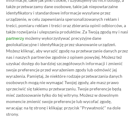
informacje, takie jak pliki cookie, i uzyskujemy do nich dostęp, a
także przetwarzamy dane osobowe, takie jak niepowtarzalne
taniej!
identyfikatory i standardowe informacje wysyłane przez
urządzenie, w celu zapewniania spersonalizowanych reklam i
Author
Kacper Kościański
treści, pomiaru reklam i treści oraz zbierania opinii odbiorców, a
SKOPIUJ LINK
SKOPIOWANO
Ost. aktualizacja:
26.06, 11:03
także rozwijania i ulepszania produktów.
Za Twoją zgodą my i nasi
możemy wykorzystywać precyzyjne dane
partnerzy
geolokalizacyjne i identyfikację przez skanowanie urządzeń.
Możesz kliknąć, aby wyrazić zgodę na przetwarzanie danych przez
nas i naszych partnerów zgodnie z opisem powyżej. Możesz też
uzyskać dostęp do bardziej szczegółowych informacji i zmienić
swoje preferencje przed wyrażeniem zgody lub odmówić jej
wyrażenia.
Pamiętaj, że niektóre rodzaje przetwarzania danych
osobowych mogą nie wymagać Twojej zgody, ale masz prawo
sprzeciwić się takiemu przetwarzaniu. Twoje preferencje będą
mieć zastosowanie tylko do tej witryny. Możesz w dowolnym
momencie zmienić swoje preferencje lub wycofać zgodę,
wracając na tę stronę i klikając przycisk "Prywatność" na dole
strony.
Koszt 1 miesiąca subskrypcji Xbox Game Pass
Ultimate w oficjalnym sklepie Microsoftu to