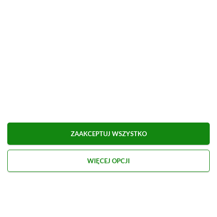
■
■■■■■■■■■■■■■■■■■
Udostępnij
Zgłoś błąd
Dodaj komentarz
Obserwuj XGP.pl w Google News
ZAAKCEPTUJ WSZYSTKO
WIĘCEJ OPCJI
O AUTORZE
Marcel Goska
REDAKTOR DZIAŁU NEWSY & PROMOCJE
PROFIL
Zaczął interesować się grami od momentu