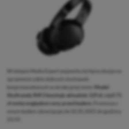
W sklepie Media Expert pojawiła się fajna okazja na
sprawienie sobie dobrych słuchawek
bezprzewodowych w atrakcyjnej cenie.
Model
Skullcandy Riff 2 kosztuje aktualnie 129 zł, czyli 71
zł mniej względem ceny przed kodem.
Promocja z
owym kodem obowiązuje do 02.05.2025 do godziny
23:59.