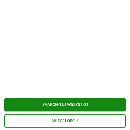
■
■■■■■■■■■■■■■■■■■
Udostępnij
Zgłoś błąd
Dodaj komentarz
Obserwuj XGP.pl w Google News
O AUTORZE
Eryk Tomaszek
ZAAKCEPTUJ WSZYSTKO
REDAKTOR DZIAŁÓW ARTYKUŁY & PROMOCJE
PROFIL
WIĘCEJ OPCJI
Pasjonat trójwymiarowych gier platformowych i
przygodowych. Od dziecka z padem w ręku, choć