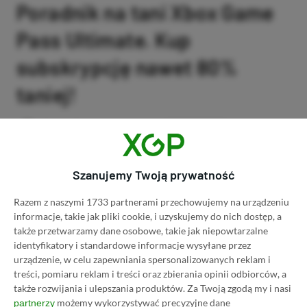
Poradnik na tani Xbox Game
Pass Ultimate. Kup
subskrypcję nawet 80%
taniej!
Author
Kacper Kościański
SKOPIUJ LINK
SKOPIOWANO
Ost. aktualizacja:
26.06, 11:03
Szanujemy Twoją prywatność
Razem z naszymi 1733 partnerami przechowujemy na urządzeniu
informacje, takie jak pliki cookie, i uzyskujemy do nich dostęp, a
także przetwarzamy dane osobowe, takie jak niepowtarzalne
identyfikatory i standardowe informacje wysyłane przez
urządzenie, w celu zapewniania spersonalizowanych reklam i
treści, pomiaru reklam i treści oraz zbierania opinii odbiorców, a
także rozwijania i ulepszania produktów.
Za Twoją zgodą my i nasi
możemy wykorzystywać precyzyjne dane
partnerzy