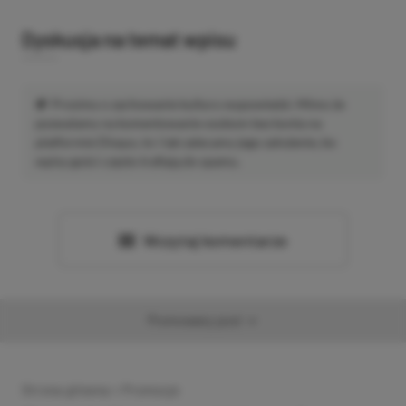
Dyskusja na temat wpisu
Prosimy o zachowanie kultury wypowiedzi. Mimo że
pozwalamy na komentowanie osobom bez konta na
platformie Disqus, to i tak zalecamy jego założenie, bo
wpisy gości często trafiają do spamu.
Wczytaj komentarze
Promowany post
Strona główna
»
Promocje