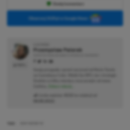
Dodaj komentarz
Obserwuj XGP.pl w Google News
O AUTORZE
Przemysław Paterek
REDAKTOR DZIAŁÓW NEWSY & PROMOCJE | RECENZENT
PROFIL
Swoją przygodę z grami zaczynał od Mario Tennis
na Gameboya Color. Wielki fan RPG-ów i strategii.
Średnio co kilka miesięcy musi przejść od nowa
Gothica.
Zobacz więcej...
Liczba wpisów:
4533
(w redakcji od
08.08.2022
)
TAGI:
SONY INZONE H5