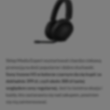
Sklep Media Expert wystartował z bardzo ciekawą
promocją na dość popularne i dobre słuchawki.
Sony Inzone H5 w kolorze czarnym da się kupić za
dokładnie 399 zł, czyli około 300 zł taniej
względem ceny regularnej.
Jest to świetna okazja i
każdy, kto zastanawia się nad zakupem, powinien
się nią zainteresować.