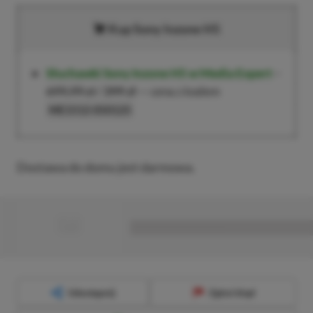
Kup Sony Inzone H5
Słuchawki Sony Inzone H5
w Media Expert
–
699,99 zł
/
399 zł
— cena z kodem
ME1512-050125
Dostawa do domu jest darmowa.
■
■■■■■■■■■■■■■■■■■
Udostępnij
Zgłoś błąd