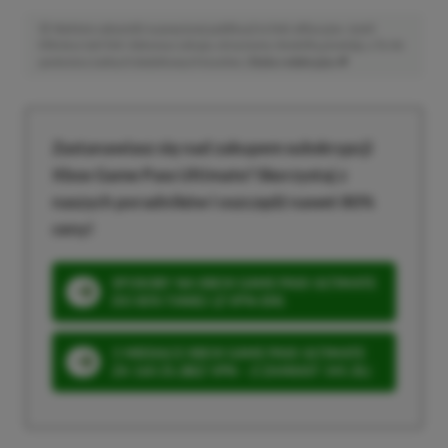
Niektóre odnośniki w powyższej publikacji to linki afiliacyjne. Jeżeli
klikniesz taki link i dokonasz zakupu, otrzymamy niewielką prowizję, a Ty nie
poniesiesz żadnych dodatkowych kosztów. |
Etyka redakcyjna
Zastanawiasz się nad zakupem subskrypcji
Xbox Game Pass Ultimate? Skorzystaj z
naszych poradników i oszczędź nawet 80%
ceny!
SPOSOBY NA XBOX GAME PASS ULTIMATE
DO 80% TANIEJ (Z VPN-EM)
3 MIESIĄCE XBOX GAME PASS ULTIMATE
ZA 160 ZŁ (BEZ VPN – Z ZAMIAST 345 ZŁ)