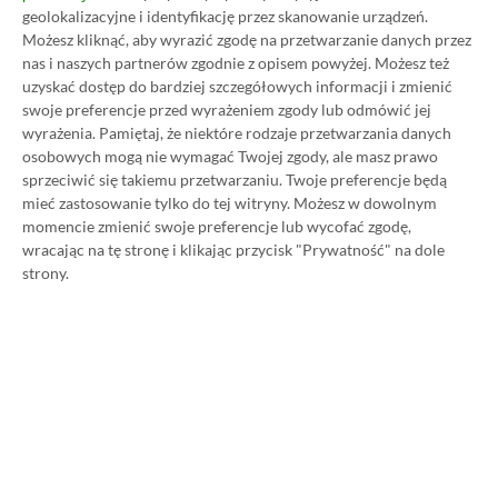
geolokalizacyjne i identyfikację przez skanowanie urządzeń.
Możesz kliknąć, aby wyrazić zgodę na przetwarzanie danych przez
nas i naszych partnerów zgodnie z opisem powyżej. Możesz też
Koszt 1 miesiąca subskrypcji Xbox Game Pass
uzyskać dostęp do bardziej szczegółowych informacji i zmienić
Ultimate w oficjalnym sklepie Microsoftu to
swoje preferencje przed wyrażeniem zgody lub odmówić jej
obecnie aż 115 zł – nie ma co ukrywać, że to bardzo
wyrażenia.
Pamiętaj, że niektóre rodzaje przetwarzania danych
osobowych mogą nie wymagać Twojej zgody, ale masz prawo
dużo. Jednak wcale nie musisz tyle płacić!
sprzeciwić się takiemu przetwarzaniu. Twoje preferencje będą
mieć zastosowanie tylko do tej witryny. Możesz w dowolnym
W tym poradniku, który właśnie czytasz,
momencie zmienić swoje preferencje lub wycofać zgodę,
wracając na tę stronę i klikając przycisk "Prywatność" na dole
pokażemy Ci, jak kupować ten abonament nawet
strony.
80% taniej
– za ok. 24-25 zł / msc zamiast 115 zł /
msc. Przedstawione w nim sposoby są w 100%
legalne i bezpieczne – pierwszą wersję tego
poradnika opublikowaliśmy w 2021 roku i od tego
czasu skorzystały z niego już dziesiątki tysięcy osób.
Oczywiście nasz poradnik na tani Xbox Game Pass
Ultimate jest regularnie aktualizowany, dzięki