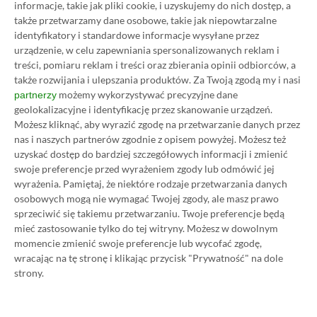
Pass Ultimate. Kup
informacje, takie jak pliki cookie, i uzyskujemy do nich dostęp, a
także przetwarzamy dane osobowe, takie jak niepowtarzalne
subskrypcję nawet 80%
identyfikatory i standardowe informacje wysyłane przez
urządzenie, w celu zapewniania spersonalizowanych reklam i
taniej!
treści, pomiaru reklam i treści oraz zbierania opinii odbiorców, a
także rozwijania i ulepszania produktów.
Za Twoją zgodą my i nasi
Author
Kacper Kościański
możemy wykorzystywać precyzyjne dane
partnerzy
SKOPIUJ LINK
SKOPIOWANO
Ost. aktualizacja:
26.06, 11:03
geolokalizacyjne i identyfikację przez skanowanie urządzeń.
Możesz kliknąć, aby wyrazić zgodę na przetwarzanie danych przez
nas i naszych partnerów zgodnie z opisem powyżej. Możesz też
uzyskać dostęp do bardziej szczegółowych informacji i zmienić
swoje preferencje przed wyrażeniem zgody lub odmówić jej
wyrażenia.
Pamiętaj, że niektóre rodzaje przetwarzania danych
osobowych mogą nie wymagać Twojej zgody, ale masz prawo
sprzeciwić się takiemu przetwarzaniu. Twoje preferencje będą
mieć zastosowanie tylko do tej witryny. Możesz w dowolnym
momencie zmienić swoje preferencje lub wycofać zgodę,
wracając na tę stronę i klikając przycisk "Prywatność" na dole
strony.