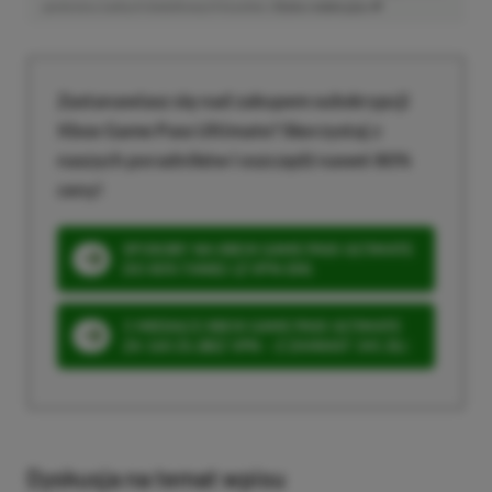
poniesiesz żadnych dodatkowych kosztów. |
Etyka redakcyjna
Zastanawiasz się nad zakupem subskrypcji
Xbox Game Pass Ultimate? Skorzystaj z
naszych poradników i oszczędź nawet 80%
ceny!
SPOSOBY NA XBOX GAME PASS ULTIMATE
DO 80% TANIEJ (Z VPN-EM)
3 MIESIĄCE XBOX GAME PASS ULTIMATE
ZA 160 ZŁ (BEZ VPN – Z ZAMIAST 345 ZŁ)
Dyskusja na temat wpisu