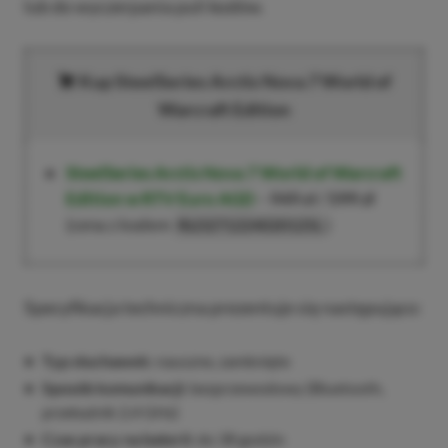
lub do wyczerpania puli kodów.
Kup SteelSeries Arctis Nova 7 World of
Warcraft Edition
SteelSeries Arctis Nova 7 World of Warcraft
Edition w RTV Euro AGD
–
949 zł
/
599 zł
(cena z kodem
)
RLO271224020125L
Specyfikacja techniczna prezentuje się następująco:
Typ słuchawek:
nauszne, zamknięte
Sposób komunikacji:
bezprzewodowy (Bluetooth,
przekaźnik 2,4 GHz)
Czas pracy na baterii:
do 38 godzin