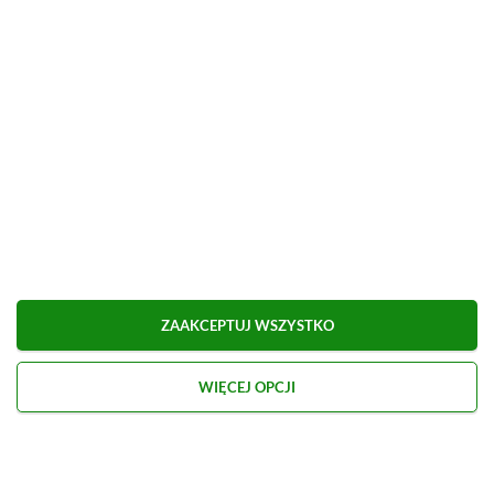
Możliwa płatność BLIK.
■
■■■■■■■■■■■■■■■■■
Udostępnij
Zgłoś błąd
Dodaj komentarz
ZAAKCEPTUJ WSZYSTKO
Obserwuj XGP.pl w Google News
WIĘCEJ OPCJI
O AUTORZE
Marcel Goska
REDAKTOR DZIAŁU NEWSY & PROMOCJE