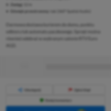
Zasięg:
12 m
Dźwięk przestrzenny:
tak (360° Spatial Audio)
Darmowa dostawa kurierem do domu, punktu
odbioru lub automatu paczkowego. Sprzęt można
również odebrać w wybranym salonie RTV Euro
AGD.
■
■■■■■■■■■■■■■■■■■
Udostępnij
Zgłoś błąd
Dodaj komentarz