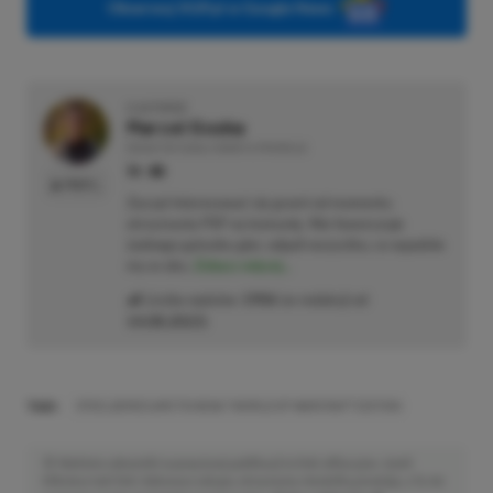
Obserwuj XGP.pl w Google News
O AUTORZE
Marcel Goska
REDAKTOR DZIAŁU NEWSY & PROMOCJE
PROFIL
Zaczął interesować się grami od momentu
otrzymania PSP na komunię. Nie faworyzuje
żadnego gatunku gier, odpali wszystko, co wpadnie
mu w oko.
Zobacz więcej...
Liczba wpisów:
1906
(w redakcji od
14.08.2023
)
TAGI:
STEELSERIES ARCTIS NOVA 7 WORLD OF WARCRAFT EDITION
Niektóre odnośniki w powyższej publikacji to linki afiliacyjne. Jeżeli
klikniesz taki link i dokonasz zakupu, otrzymamy niewielką prowizję, a Ty nie