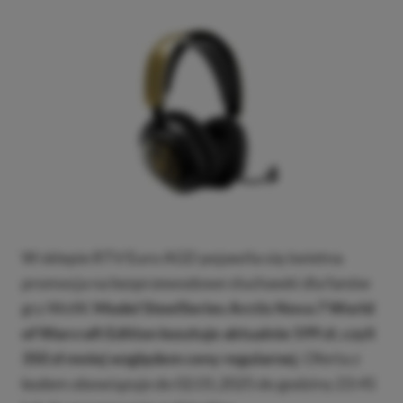
W sklepie RTV Euro AGD pojawiła się świetna
promocja na bezprzewodowe słuchawki dla fanów
gry WoW.
Model SteelSeries Arctis Nova 7 World
of Warcraft Edition kosztuje aktualnie 599 zł, czyli
350 zł mniej względem ceny regularnej.
Oferta z
kodem obowiązuje do 02.01.2025 do godziny 23:45