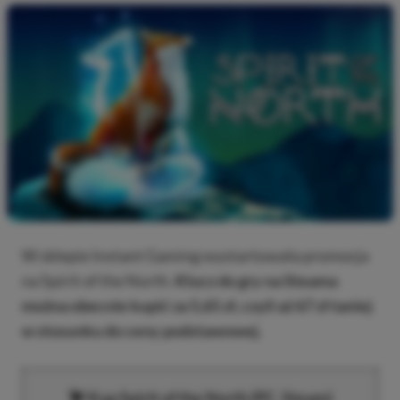
W sklepie Instant Gaming wystartowała promocja
na Spirit of the North.
Klucz do gry na Steama
można obecnie kupić za 5,65 zł, czyli aż 67 zł taniej
w stosunku do ceny podstawowej.
Kup
Spirit of the North
(PC, Steam)