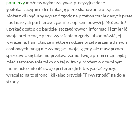
możemy wykorzystywać precyzyjne dane
partnerzy
Koszt 1 miesiąca subskrypcji Xbox Game Pass
geolokalizacyjne i identyfikację przez skanowanie urządzeń.
Ultimate w oficjalnym sklepie Microsoftu to
Możesz kliknąć, aby wyrazić zgodę na przetwarzanie danych przez
obecnie aż 115 zł – nie ma co ukrywać, że to bardzo
nas i naszych partnerów zgodnie z opisem powyżej. Możesz też
uzyskać dostęp do bardziej szczegółowych informacji i zmienić
dużo. Jednak wcale nie musisz tyle płacić!
swoje preferencje przed wyrażeniem zgody lub odmówić jej
wyrażenia.
Pamiętaj, że niektóre rodzaje przetwarzania danych
W tym poradniku, który właśnie czytasz,
osobowych mogą nie wymagać Twojej zgody, ale masz prawo
sprzeciwić się takiemu przetwarzaniu. Twoje preferencje będą
pokażemy Ci, jak kupować ten abonament nawet
mieć zastosowanie tylko do tej witryny. Możesz w dowolnym
80% taniej
– za ok. 24-25 zł / msc zamiast 115 zł /
momencie zmienić swoje preferencje lub wycofać zgodę,
msc. Przedstawione w nim sposoby są w 100%
wracając na tę stronę i klikając przycisk "Prywatność" na dole
strony.
legalne i bezpieczne – pierwszą wersję tego
poradnika opublikowaliśmy w 2021 roku i od tego
czasu skorzystały z niego już dziesiątki tysięcy osób.
Oczywiście nasz poradnik na tani Xbox Game Pass
Ultimate jest regularnie aktualizowany, dzięki
czemu możesz mieć pewność, że masz do czynienia z
jego najnowszą i w pełni aktualną wersję.