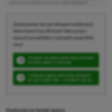
poniesiesz żadnych dodatkowych kosztów. |
Etyka redakcyjna
Zastanawiasz się nad zakupem subskrypcji
Xbox Game Pass Ultimate? Skorzystaj z
naszych poradników i oszczędź nawet 80%
ceny!
SPOSOBY NA XBOX GAME PASS ULTIMATE
DO 80% TANIEJ (Z VPN-EM)
3 MIESIĄCE XBOX GAME PASS ULTIMATE
ZA 160 ZŁ (BEZ VPN – Z ZAMIAST 345 ZŁ)
Dyskusja na temat wpisu