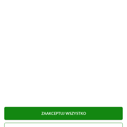
Możliwa płatność BLIK.
■
■■■■■■■■■■■■■■■■■
Udostępnij
Zgłoś błąd
Dodaj komentarz
Obserwuj XGP.pl w Google News
ZAAKCEPTUJ WSZYSTKO
O AUTORZE
Marcel Goska
REDAKTOR DZIAŁU NEWSY & PROMOCJE