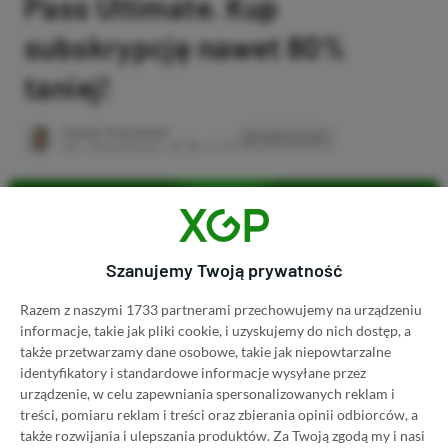
Pass Ultimate. Kup
subskrypcję nawet 80%
taniej!
Author
Kacper Kościański
SKOPIUJ LINK
SKOPIOWANO
Ost. aktualizacja:
26.06, 11:03
Szanujemy Twoją prywatność
Razem z naszymi 1733 partnerami przechowujemy na urządzeniu
informacje, takie jak pliki cookie, i uzyskujemy do nich dostęp, a
także przetwarzamy dane osobowe, takie jak niepowtarzalne
identyfikatory i standardowe informacje wysyłane przez
urządzenie, w celu zapewniania spersonalizowanych reklam i
treści, pomiaru reklam i treści oraz zbierania opinii odbiorców, a
także rozwijania i ulepszania produktów.
Za Twoją zgodą my i nasi