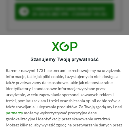
3 MIESIĄCE XBOX GAME PASS ULTIMATE
ZA 160 ZŁ (BEZ VPN – Z ZAMIAST 345 ZŁ)
Dyskusja na temat wpisu
Szanujemy Twoją prywatność
Prosimy o zachowanie kultury wypowiedzi. Mimo że
Razem z naszymi 1731 partnerami przechowujemy na urządzeniu
pozwalamy na komentowanie osobom bez konta na
informacje, takie jak pliki cookie, i uzyskujemy do nich dostęp, a
platformie Disqus, to i tak zalecamy jego założenie, bo
także przetwarzamy dane osobowe, takie jak niepowtarzalne
wpisy gości często trafiają do spamu.
identyfikatory i standardowe informacje wysyłane przez
urządzenie, w celu zapewniania spersonalizowanych reklam i
treści, pomiaru reklam i treści oraz zbierania opinii odbiorców, a
także rozwijania i ulepszania produktów.
Za Twoją zgodą my i nasi
Wczytaj komentarze
możemy wykorzystywać precyzyjne dane
partnerzy
geolokalizacyjne i identyfikację przez skanowanie urządzeń.
Możesz kliknąć, aby wyrazić zgodę na przetwarzanie danych przez