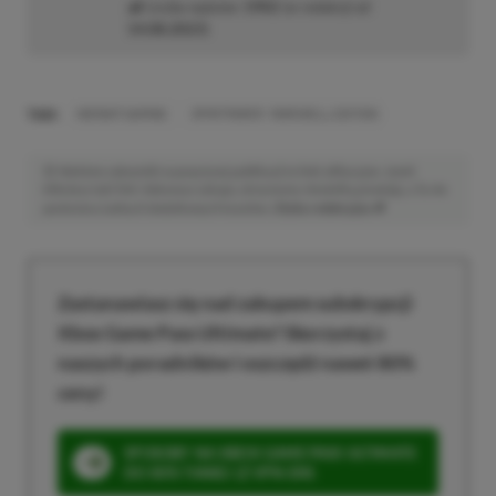
Liczba wpisów:
1902
(w redakcji od
14.08.2023
)
TAGI:
INSTANT GAMING
SPIRITFARER: FAREWELL EDITION
Niektóre odnośniki w powyższej publikacji to linki afiliacyjne. Jeżeli
klikniesz taki link i dokonasz zakupu, otrzymamy niewielką prowizję, a Ty nie
poniesiesz żadnych dodatkowych kosztów. |
Etyka redakcyjna
Zastanawiasz się nad zakupem subskrypcji
Xbox Game Pass Ultimate? Skorzystaj z
naszych poradników i oszczędź nawet 80%
ceny!
SPOSOBY NA XBOX GAME PASS ULTIMATE
DO 80% TANIEJ (Z VPN-EM)