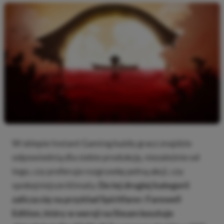
W sklepie Instant Gaming każdy gracz znajdzie
odpowiednią dla siebie produkcję, niezależnie od
tego, czy preferuje rozgrywkę pełną akcji, czy
spokojniejsze klimaty.
Do tej drugiej kategorii
zalicza się na przykład Spiritfarer: Farewell
Edition, który w wersji na Steam kosztuje