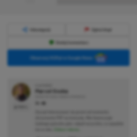
■■■■■■■■■■■■■■■■■
Udostępnij
Zgłoś błąd
Dodaj komentarz
Obserwuj XGP.pl w Google News
O AUTORZE
Marcel Goska
REDAKTOR DZIAŁU NEWSY & PROMOCJE
PROFIL
Zaczął interesować się grami od momentu
otrzymania PSP na komunię. Nie faworyzuje
żadnego gatunku gier, odpali wszystko, co wpadnie
mu w oko.
Zobacz więcej...