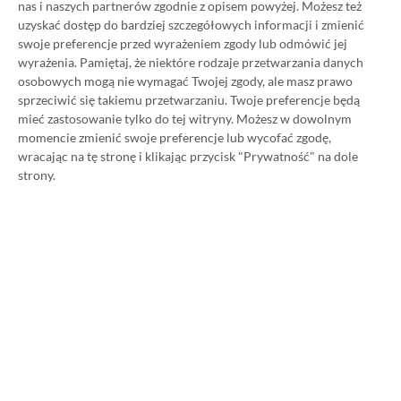
nas i naszych partnerów zgodnie z opisem powyżej. Możesz też
uzyskać dostęp do bardziej szczegółowych informacji i zmienić
Promowany post
swoje preferencje przed wyrażeniem zgody lub odmówić jej
wyrażenia.
Pamiętaj, że niektóre rodzaje przetwarzania danych
osobowych mogą nie wymagać Twojej zgody, ale masz prawo
Strona główna
»
Promocje
sprzeciwić się takiemu przetwarzaniu. Twoje preferencje będą
mieć zastosowanie tylko do tej witryny. Możesz w dowolnym
Poradnik na tani Xbox Game
momencie zmienić swoje preferencje lub wycofać zgodę,
Pass Ultimate. Kup
wracając na tę stronę i klikając przycisk "Prywatność" na dole
strony.
subskrypcję nawet 80%
taniej!
Author
Kacper Kościański
SKOPIUJ LINK
SKOPIOWANO
Ost. aktualizacja:
26.06, 11:03