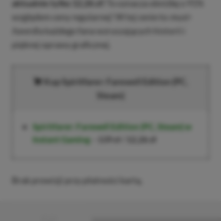
aktualnie tylko 12,26 zł!
To oznacza obniżkę o 91%
względem ceny regularnej! W tej cenie to
must-
have
dla każdego fana wzruszających historii i
pięknej oprawy graficznej.
Kup Spiritfarer: Farewell Edition (PC,
Steam)
Spiritfarer: Farewell Edition (PC, Steam)
w
Instant Gaming
–
139 zł
/
12,26 zł
Brak prowizji przy płatności kartą.
■