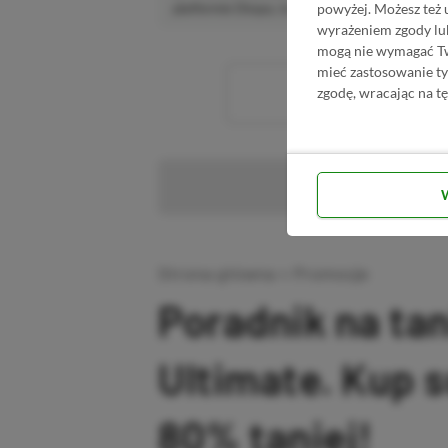
powyżej. Możesz też 
platformie Disqus, to i tak zalecamy jego założen
wyrażeniem zgody lu
mogą nie wymagać Two
mieć zastosowanie t
Wc
zgodę, wracając na tę
Pr
Strona główna
»
Promocje
Poradnik na ta
Ultimate. Kup 
80% taniej!