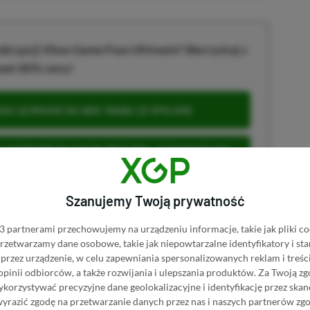
krypcji Xbox Game Pass Ultimate? Skorzystaj z
wet 80% ceny!
S ULTIMATE DO 80% TANIEJ (Z VPN-EM)
 ULTIMATE ZA 160 ZŁ (BEZ VPN – Z ZAMIAST 345
Szanujemy Twoją prywatność
 partnerami przechowujemy na urządzeniu informacje, takie jak pliki co
 przetwarzamy dane osobowe, takie jak niepowtarzalne identyfikatory i s
u
przez urządzenie, w celu zapewniania spersonalizowanych reklam i treści
 opinii odbiorców, a także rozwijania i ulepszania produktów.
Za Twoją zg
orzystywać precyzyjne dane geolokalizacyjne i identyfikację przez ska
wyrazić zgodę na przetwarzanie danych przez nas i naszych partnerów zg
 Mimo że pozwalamy na komentowanie osobom bez konta na