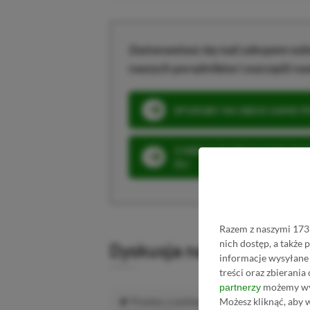
Zastanawiasz się nad zakupem subs
naszych poradników i oszczędź na
SPOSOBY NA XBOX GAME PAS
3 MIESIĄCE XBOX GAME PASS
ZŁ)
Razem z naszymi 1733
nich dostęp, a także
Dyskusja na temat wpis
informacje wysyłane 
treści oraz zbierania
możemy wyk
partnerzy
Możesz kliknąć, aby 
Prosimy o zachowanie kultury wypowiedzi.