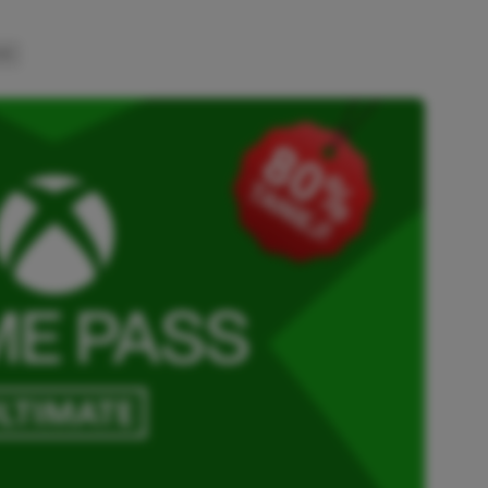
INK
SKOPIOWANO