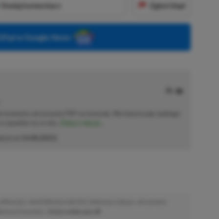
Dodaj komentarz
Zgłoś błąd
P.pl w Google News
od momentu otrzymania PSP na komunię. Nie faworyzuje żadnego
 co wpadnie mu w oko.
Zobacz więcej...
akcji od
14.08.2023
)
afiliacyjne. Jeżeli klikniesz taki link i dokonasz zakupu, otrzymamy
atkowych kosztów. |
Etyka redakcyjna