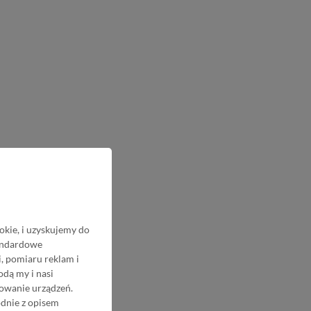
okie, i uzyskujemy do
tandardowe
, pomiaru reklam i
odą my i nasi
nowanie urządzeń.
odnie z opisem