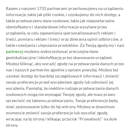
Razem z naszymi 1733 partnerami przechowujemy na urządzeniu
Strona główna
»
Promocje
informacje, takie jak pliki cookie, i uzyskujemy do nich dostęp, a
Poradnik na tani Xbox Game
także przetwarzamy dane osobowe, takie jak niepowtarzalne
identyfikatory i standardowe informacje wysyłane przez
Pass Ultimate. Kup
urządzenie, w celu zapewniania spersonalizowanych reklam i
treści, pomiaru reklam i treści oraz zbierania opinii odbiorców, a
subskrypcję nawet 80%
także rozwijania i ulepszania produktów.
Za Twoją zgodą my i nasi
możemy wykorzystywać precyzyjne dane
partnerzy
taniej!
geolokalizacyjne i identyfikację przez skanowanie urządzeń.
Możesz kliknąć, aby wyrazić zgodę na przetwarzanie danych przez
nas i naszych partnerów zgodnie z opisem powyżej. Możesz też
Author
Kacper Kościański
SKOPIUJ LINK
SKOPIOWANO
Ost. aktualizacja:
26.06, 11:03
uzyskać dostęp do bardziej szczegółowych informacji i zmienić
swoje preferencje przed wyrażeniem zgody lub odmówić jej
wyrażenia.
Pamiętaj, że niektóre rodzaje przetwarzania danych
osobowych mogą nie wymagać Twojej zgody, ale masz prawo
sprzeciwić się takiemu przetwarzaniu. Twoje preferencje będą
mieć zastosowanie tylko do tej witryny. Możesz w dowolnym
momencie zmienić swoje preferencje lub wycofać zgodę,
wracając na tę stronę i klikając przycisk "Prywatność" na dole
strony.