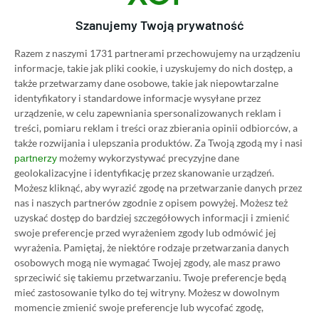
Szanujemy Twoją prywatność
Razem z naszymi 1731 partnerami przechowujemy na urządzeniu
Wczytaj komentarze
informacje, takie jak pliki cookie, i uzyskujemy do nich dostęp, a
także przetwarzamy dane osobowe, takie jak niepowtarzalne
identyfikatory i standardowe informacje wysyłane przez
urządzenie, w celu zapewniania spersonalizowanych reklam i
Promowany post
treści, pomiaru reklam i treści oraz zbierania opinii odbiorców, a
także rozwijania i ulepszania produktów.
Za Twoją zgodą my i nasi
możemy wykorzystywać precyzyjne dane
partnerzy
geolokalizacyjne i identyfikację przez skanowanie urządzeń.
Strona główna
»
Promocje
Możesz kliknąć, aby wyrazić zgodę na przetwarzanie danych przez
Poradnik na tani Xbox Game
nas i naszych partnerów zgodnie z opisem powyżej. Możesz też
uzyskać dostęp do bardziej szczegółowych informacji i zmienić
Pass Ultimate. Kup
swoje preferencje przed wyrażeniem zgody lub odmówić jej
wyrażenia.
Pamiętaj, że niektóre rodzaje przetwarzania danych
subskrypcję nawet 80%
osobowych mogą nie wymagać Twojej zgody, ale masz prawo
sprzeciwić się takiemu przetwarzaniu. Twoje preferencje będą
taniej!
mieć zastosowanie tylko do tej witryny. Możesz w dowolnym
momencie zmienić swoje preferencje lub wycofać zgodę,