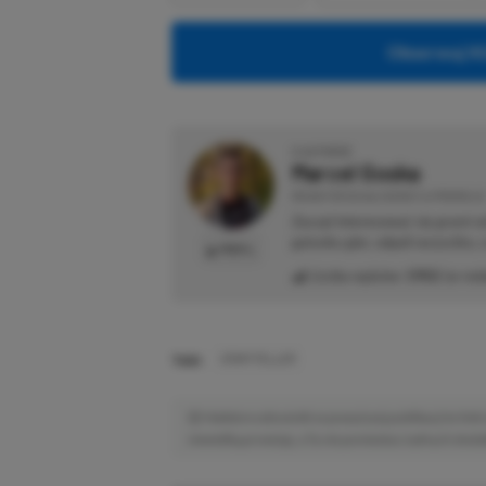
Obserwuj XG
O AUTORZE
Marcel Goska
REDAKTOR DZIAŁU NEWSY & PROMOCJE
Zaczął interesować się grami 
gatunku gier, odpali wszystko,
PROFIL
Liczba wpisów:
1902
(w red
TAGI:
STORYTELLER
Niektóre odnośniki w powyższej publikacji to linki 
niewielką prowizję, a Ty nie poniesiesz żadnych dod