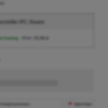
ać.
oryteller (PC, Steam)
nt Gaming
–
59 zł
/
25,40 zł
.
■■■■■■
Dodaj komentarz
Zgłoś błąd