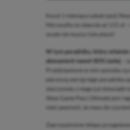
Koszt 1 miesiąca subskrypcji Xbo
Microsoftu to obecnie aż 115 zł –
wcale nie musisz tyle płacić!
W tym poradniku, który właśnie 
abonament nawet 80% taniej
– z
Przedstawione w nim sposoby są 
pierwszą wersję tego poradnika o
skorzystały z niego już dziesiątki
Xbox Game Pass Ultimate jest reg
mieć pewność, że masz do czynieni
Zaprzyjaźnione sklepy przygotował