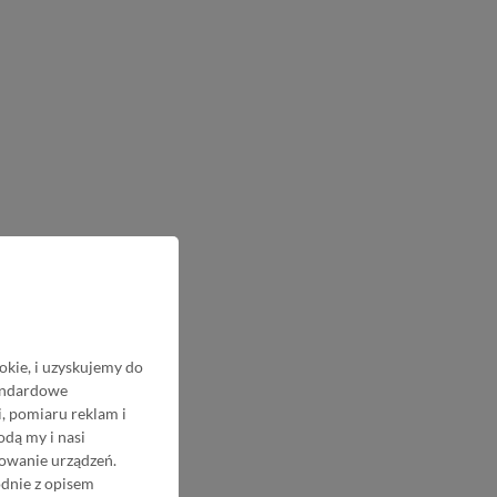
okie, i uzyskujemy do
tandardowe
, pomiaru reklam i
odą my i nasi
nowanie urządzeń.
odnie z opisem