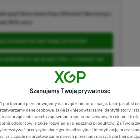
krypcji Xbox Game Pass Ultimate? Skorzystaj z
wet 80% ceny!
S ULTIMATE DO 80% TANIEJ (Z VPN-EM)
 ULTIMATE ZA 160 ZŁ (BEZ VPN – Z ZAMIAST 345
Szanujemy Twoją prywatność
u
 partnerami przechowujemy na urządzeniu informacje, takie jak pliki co
 przetwarzamy dane osobowe, takie jak niepowtarzalne identyfikatory i s
przez urządzenie, w celu zapewniania spersonalizowanych reklam i treści
 opinii odbiorców, a także rozwijania i ulepszania produktów.
Za Twoją zg
 Mimo że pozwalamy na komentowanie osobom bez konta na
orzystywać precyzyjne dane geolokalizacyjne i identyfikację przez ska
ie, bo wpisy gości często trafiają do spamu.
wyrazić zgodę na przetwarzanie danych przez nas i naszych partnerów zg