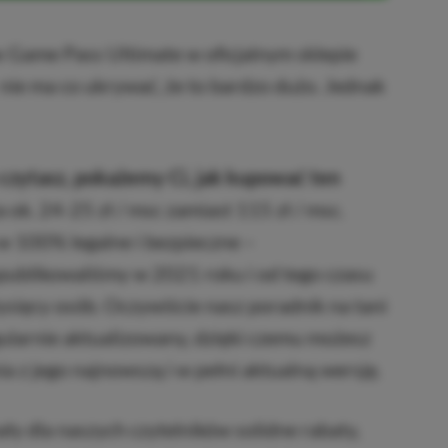
x Game Pass Ultimate w oficjalnym sklepie
 nie ma co ukrywać, że to bardzo dużo. Jednak
czytasz, pokażemy Ci, jak kupować ten
a ok. 24-25 zł / msc zamiast 115 zł / msc.
w 100% legalne i bezpieczne –
publikowaliśmy w 2021 roku i od tego czasu
 tysięcy osób. Oczywiście nasz poradnik na tani
ularnie aktualizowany, dzięki czemu możesz
a z jego najnowszą i w pełni aktualną wersję.
y dla naszych czytelników solidne rabaty,