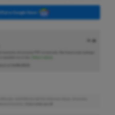
P.pl w Google News
od momentu otrzymania PSP na komunię. Nie faworyzuje żadnego
 co wpadnie mu w oko.
Zobacz więcej...
akcji od
14.08.2023
)
afiliacyjne. Jeżeli klikniesz taki link i dokonasz zakupu, otrzymamy
atkowych kosztów. |
Etyka redakcyjna