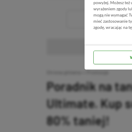
powyżej. Możesz też 
wyrażeniem zgody lu
mogą nie wymagać Two
Wc
mieć zastosowanie t
zgodę, wracając na tę
Pr
Strona główna
»
Promocje
Poradnik na ta
Ultimate. Kup 
80% taniej!