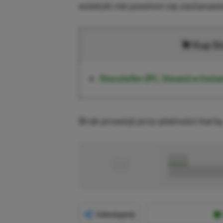
estetyki nie powinni się zastanawi
Kup
St
Storyteller (PC, Steam)
w Insta
Brak prowizji przy płatności kartą
■
■■■■■
■■■■■■■■■■■
Udostępnij