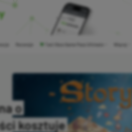
ocje
Recenzje
Tani Xbox Game Pass Ultimate
Więcej
na o
ci kosztuje