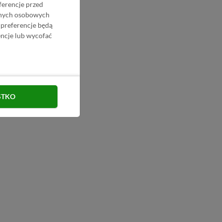
ferencje przed
danych osobowych
 preferencje będą
ncje lub wycofać
STKO