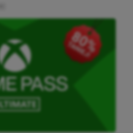
INK
SKOPIOWANO