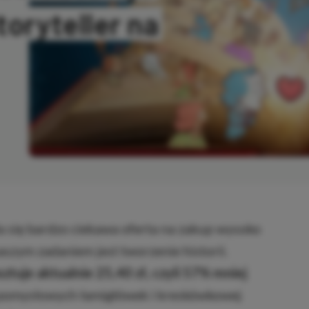
toryteller na
OPIOWANO
a się bardzo ciekawa oferta na zakup wysoko
naszym zadaniem jest tworzenie historii.
ztuje aktualnie 25,40 zł, czyli 57% mniej
pomysłowych łamigłówek i kreskówkowej