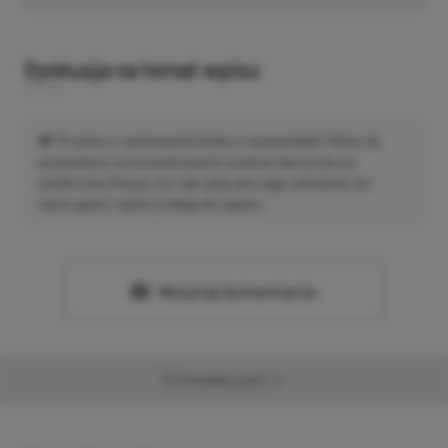
Dyskusja na temat wpisu
Prosimy o zachowanie kultury wypowiedzi. Mimo że
pozwalamy na komentowanie osobom bez konta na
platformie Disqus, to i tak zalecamy jego założenie, bo
wpisy gości często trafiają do spamu.
Wczytaj komentarze
Promowany post