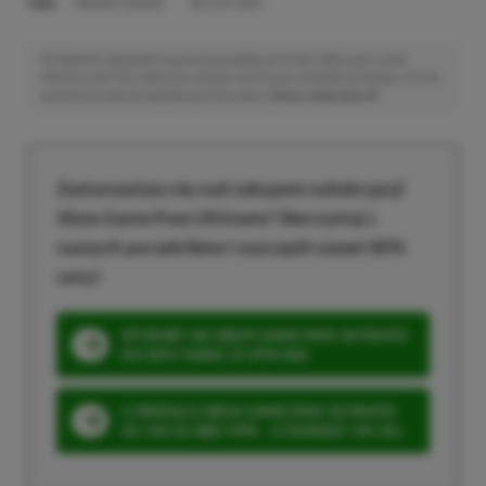
TAGI:
INSTANT GAMING
TAILS OF IRON
Niektóre odnośniki w powyższej publikacji to linki afiliacyjne. Jeżeli
klikniesz taki link i dokonasz zakupu, otrzymamy niewielką prowizję, a Ty nie
poniesiesz żadnych dodatkowych kosztów. |
Etyka redakcyjna
Zastanawiasz się nad zakupem subskrypcji
Xbox Game Pass Ultimate? Skorzystaj z
naszych poradników i oszczędź nawet 80%
ceny!
SPOSOBY NA XBOX GAME PASS ULTIMATE
DO 80% TANIEJ (Z VPN-EM)
3 MIESIĄCE XBOX GAME PASS ULTIMATE
ZA 160 ZŁ (BEZ VPN – Z ZAMIAST 345 ZŁ)