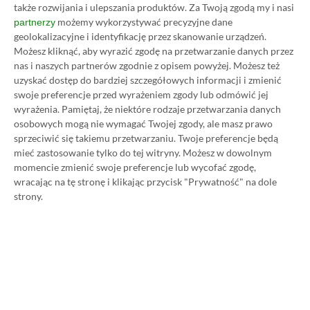
także rozwijania i ulepszania produktów.
Za Twoją zgodą my i nasi
możemy wykorzystywać precyzyjne dane
partnerzy
geolokalizacyjne i identyfikację przez skanowanie urządzeń.
Możesz kliknąć, aby wyrazić zgodę na przetwarzanie danych przez
Koszt 1 miesiąca subskrypcji Xbox Game Pass
nas i naszych partnerów zgodnie z opisem powyżej. Możesz też
Ultimate w oficjalnym sklepie Microsoftu to
uzyskać dostęp do bardziej szczegółowych informacji i zmienić
swoje preferencje przed wyrażeniem zgody lub odmówić jej
obecnie aż 115 zł – nie ma co ukrywać, że to bardzo
wyrażenia.
Pamiętaj, że niektóre rodzaje przetwarzania danych
dużo. Jednak wcale nie musisz tyle płacić!
osobowych mogą nie wymagać Twojej zgody, ale masz prawo
sprzeciwić się takiemu przetwarzaniu. Twoje preferencje będą
mieć zastosowanie tylko do tej witryny. Możesz w dowolnym
W tym poradniku, który właśnie czytasz,
momencie zmienić swoje preferencje lub wycofać zgodę,
pokażemy Ci, jak kupować ten abonament nawet
wracając na tę stronę i klikając przycisk "Prywatność" na dole
80% taniej
– za ok. 24-25 zł / msc zamiast 115 zł /
strony.
msc. Przedstawione w nim sposoby są w 100%
legalne i bezpieczne – pierwszą wersję tego
poradnika opublikowaliśmy w 2021 roku i od tego
czasu skorzystały z niego już dziesiątki tysięcy osób.
Oczywiście nasz poradnik na tani Xbox Game Pass