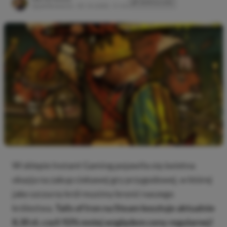
SKOPIUJ LINK
SKOPIOWANO
Opublikowano:
03.10.2025, 11:44
W sklepie Instant Gaming pojawiła się świetna
okazja na zakup ciekawej gry przygodowej, w której
jako szczurzy król musimy bronić naszego
królestwa.
Tails of Iron na Steam kosztuje aktualnie
8,30 zł, czyli 92% mniej względem ceny regularnej!