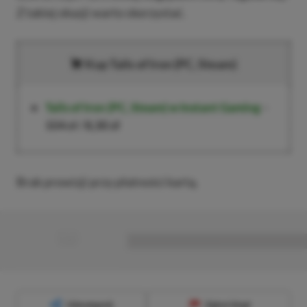
Z takiej okazji warto skorzystać.
Kup Tails of Iron (PC, Steam)
Tails of Iron (PC, Steam)
w Instant Gaming
–
104 zł
/
8,30 zł
Brak prowizji przy płatności kartą.
■
■■■■■■■■■■■■■■■■■
Udostępnij
Zgłoś błąd