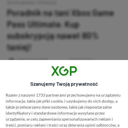
Strona główna
»
Promocje
Poradnik na tani Xbox Game
Pass Ultimate. Kup
subskrypcję nawet 80%
taniej!
Author
Kacper Kościański
SKOPIUJ LINK
SKOPIOWANO
Ost. aktualizacja:
26.06, 11:03
Szanujemy Twoją prywatność
Razem z naszymi 1733 partnerami przechowujemy na urządzeniu
informacje, takie jak pliki cookie, i uzyskujemy do nich dostęp, a
także przetwarzamy dane osobowe, takie jak niepowtarzalne
identyfikatory i standardowe informacje wysyłane przez
urządzenie, w celu zapewniania spersonalizowanych reklam i
treści, pomiaru reklam i treści oraz zbierania opinii odbiorców, a