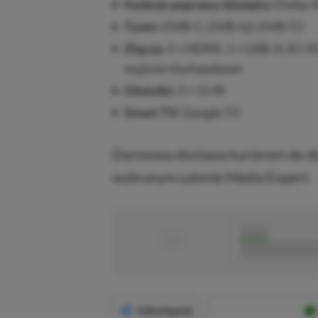
Funkcje poprawy dźwięku:
Dolby A
Tuner:
DVB-C, DVB-S2, DVB-T2
Złącza:
4 × HDMI, 1 × USB-A, RJ-45 
wyjście słuchawkowe
Głośniki:
2 × 15 W
Smart TV:
Google TV
Darmowa dostawa kurierem do do
wybranym salonie Media Expert.
■
■■■■■
■■■■■■■■■■■
Udostępnij