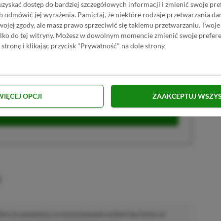
uzyskać dostęp do bardziej szczegółowych informacji i zmienić swoje pre
b odmówić jej wyrażenia.
Pamiętaj, że niektóre rodzaje przetwarzania 
jej zgody, ale masz prawo sprzeciwić się takiemu przetwarzaniu. Twoje
krypcji Xbox Game Pass Ultimate? Skorzystaj z
ylko do tej witryny. Możesz w dowolnym momencie zmienić swoje prefere
 stronę i klikając przycisk "Prywatność" na dole strony.
wet 80% ceny!
S ULTIMATE DO 80% TANIEJ (Z VPN-EM)
WIĘCEJ OPCJI
ZAAKCEPTUJ WSZY
 ULTIMATE ZA 160 ZŁ (BEZ VPN – Z ZAMIAST 345
u
 Mimo że pozwalamy na komentowanie osobom bez konta na