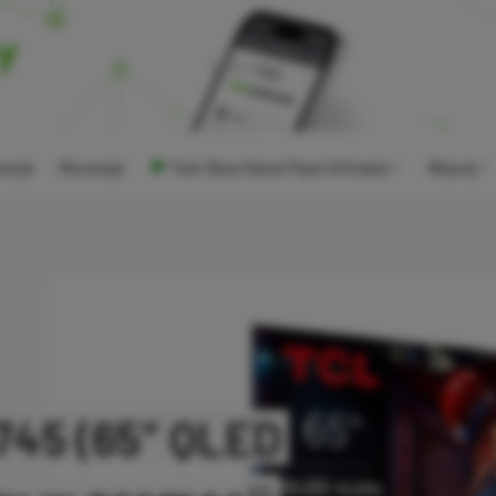
ocje
Recenzje
Tani Xbox Game Pass Ultimate
Więcej
745 (65″ QLED