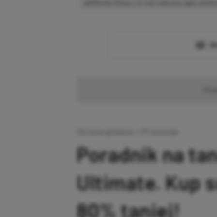
platformie Disqus, to i tak zalecamy jego założen
Wc
Pr
Strona główna
»
Promocje
Poradnik na ta
Ultimate. Kup 
80% taniej!