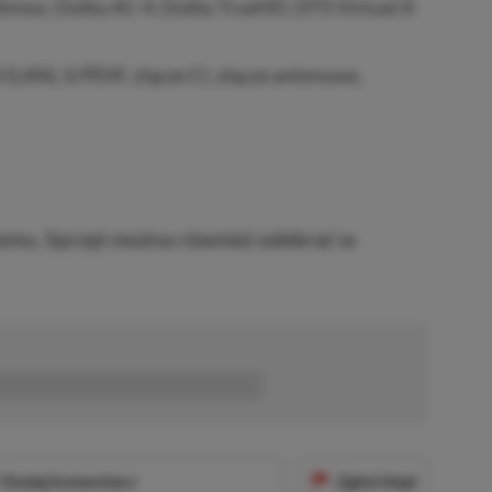
tmos, Dolby AC-4, Dolby TrueHD, DTS Virtual:X
(LAN), S/PDIF, złącze CI, złącze antenowe,
mu. Sprzęt można również odebrać w
■■■■■■
Dodaj komentarz
Zgłoś błąd