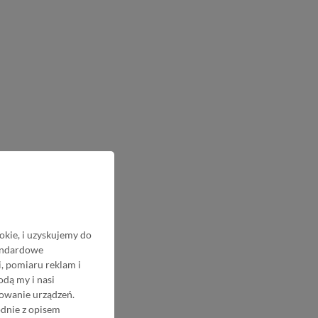
okie, i uzyskujemy do
tandardowe
, pomiaru reklam i
odą my i nasi
nowanie urządzeń.
odnie z opisem