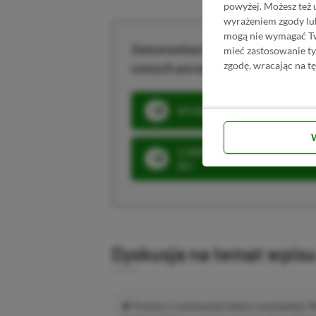
powyżej. Możesz też 
wyrażeniem zgody lu
mogą nie wymagać Two
Zastanawiasz się nad zakupem subs
mieć zastosowanie t
zgodę, wracając na tę
naszych poradników i oszczędź na
SPOSOBY NA XBOX GAME PAS
3 MIESIĄCE XBOX GAME PASS
ZŁ)
Dyskusja na temat wpis
Prosimy o zachowanie kultury wypowiedzi.