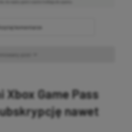
ie, bo wpisy gości często trafiają do spamu.
zytaj komentarze
omowany post
ni Xbox Game Pass
subskrypcję nawet