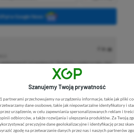
P.pl w Google News
MOCJE
 platformowych i przygodowych. Od dziecka z padem w ręku, choć
ę i myszkę. Obecnie oprócz wirtualnych zmagań stawia pierwsze
acz więcej...
akcji od
18.07.2022
)
Szanujemy Twoją prywatność
 partnerami przechowujemy na urządzeniu informacje, takie jak pliki co
 przetwarzamy dane osobowe, takie jak niepowtarzalne identyfikatory i s
przez urządzenie, w celu zapewniania spersonalizowanych reklam i treści
 opinii odbiorców, a także rozwijania i ulepszania produktów.
Za Twoją zg
afiliacyjne. Jeżeli klikniesz taki link i dokonasz zakupu, otrzymamy
orzystywać precyzyjne dane geolokalizacyjne i identyfikację przez ska
atkowych kosztów. |
Etyka redakcyjna
wyrazić zgodę na przetwarzanie danych przez nas i naszych partnerów zg