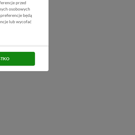
ferencje przed
danych osobowych
 preferencje będą
ncje lub wycofać
STKO