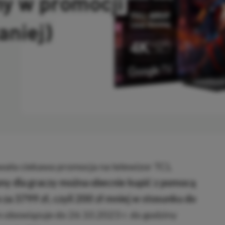
ny w promocji
aniej)
OPIOWANO
wała ciekawa promocja na telewizor TCL
ny dla graczy można obecnie kupić z pomocą
a 3799 zł, czyli 200 zł mniej w stosunku do
 obowiązuje do 26.10.2023 r. do godziny