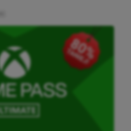
INK
SKOPIOWANO