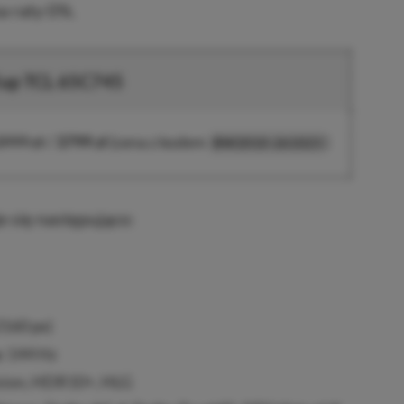
a raty 0%.
up TCL 65C745
3999 zł
/
3799 zł
(cena z kodem
)
BW2010-261023
e się następująco:
2160 px)
:
144 Hz
sion, HDR10+, HLG