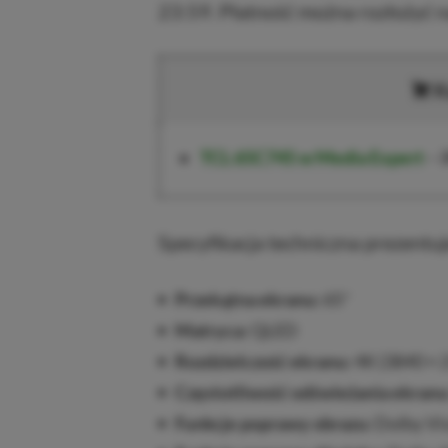
23:59. Płatność można rozłożyć n
K
TCL 65C745
w Media Expert
–
Specyfikacja techniczna prezentuj
Przekątna ekranu:
65″
Matryca:
QLED
Rozdzielczość ekranu:
4K (3840 × 
Częstotliwość odświeżania ekranu
Funkcje poprawy obrazu:
Dolby Vi