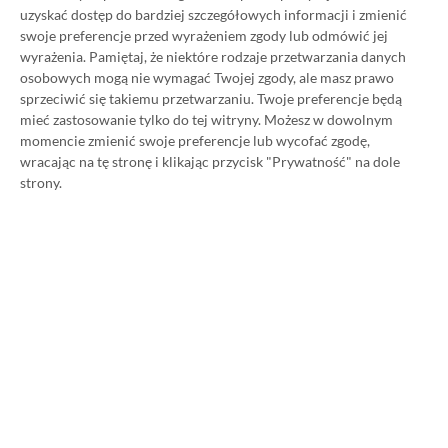
uzyskać dostęp do bardziej szczegółowych informacji i zmienić
swoje preferencje przed wyrażeniem zgody lub odmówić jej
wyrażenia.
Pamiętaj, że niektóre rodzaje przetwarzania danych
Strona główna
»
Promocje
osobowych mogą nie wymagać Twojej zgody, ale masz prawo
Poradnik na tani Xbox Game
sprzeciwić się takiemu przetwarzaniu. Twoje preferencje będą
mieć zastosowanie tylko do tej witryny. Możesz w dowolnym
Pass Ultimate. Kup
momencie zmienić swoje preferencje lub wycofać zgodę,
wracając na tę stronę i klikając przycisk "Prywatność" na dole
subskrypcję nawet 80%
strony.
taniej!
Author
Kacper Kościański
SKOPIUJ LINK
SKOPIOWANO
Ost. aktualizacja:
26.06, 11:03