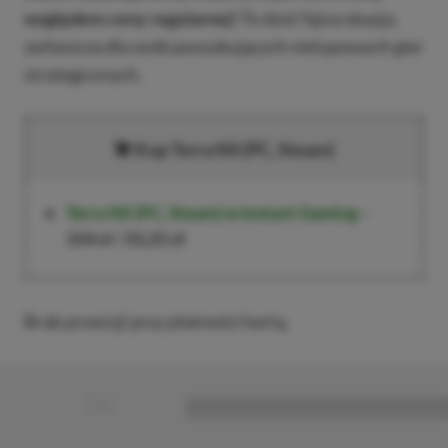
względem ceny regularnej!
To dość fajna okazja,
zwłaszcza dla osób poszukujących nietypowych gier
strategicznych.
Kup Terra Nil (PC, Steam)
Terra Nil (PC, Steam)
w Instant Gaming
–
104 zł
/
33,25 zł
Brak prowizji przy płatności kartą.
■
■■■■■■■■■■■■■■■■■