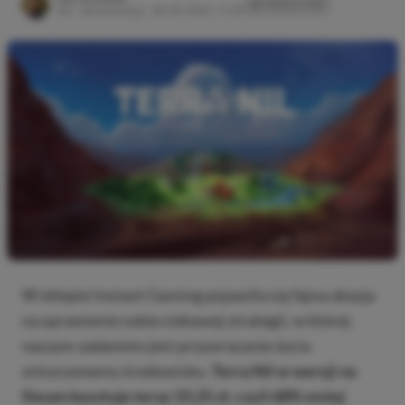
SKOPIUJ LINK
SKOPIOWANO
Ost. aktualizacja:
08.09.2025, 11:03
W sklepie Instant Gaming pojawiła się fajna okazja
na sprawienie sobie ciekawej strategii, w której
naszym zadaniem jest przywracanie życia
zniszczonemu środowisku.
Terra Nil w wersji na
Steam kosztuje teraz 33,25 zł, czyli 68% mniej