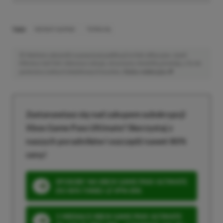
TAGI:
INSTANT GAMING
TERRA NIL
Niektóre odnośniki w powyższej publikacji to linki afiliacyjne. Jeżeli
klikniesz taki link i dokonasz zakupu, otrzymamy niewielką prowizję, a Ty nie
poniesiesz żadnych dodatkowych kosztów. |
Etyka redakcyjna
Zastanawiasz się nad zakupem subskrypcji
Xbox Game Pass Ultimate? Skorzystaj z
naszych poradników i oszczędź nawet 80%
ceny!
SPOSOBY NA XBOX GAME PASS ULTIMATE
DO 80% TANIEJ (Z VPN-EM)
3 MIESIĄCE XBOX GAME PASS ULTIMATE