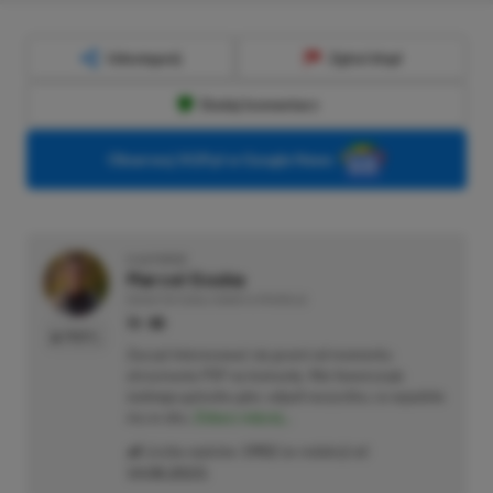
Udostępnij
Zgłoś błąd
Dodaj komentarz
Obserwuj XGP.pl w Google News
O AUTORZE
Marcel Goska
REDAKTOR DZIAŁU NEWSY & PROMOCJE
PROFIL
Zaczął interesować się grami od momentu
otrzymania PSP na komunię. Nie faworyzuje
żadnego gatunku gier, odpali wszystko, co wpadnie
mu w oko.
Zobacz więcej...
Liczba wpisów:
1902
(w redakcji od
14.08.2023
)