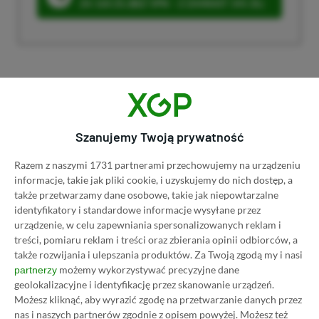
ZA 160 ZŁ (BEZ VPN – Z ZAMIAST 345 ZŁ)
Dyskusja na temat wpisu
Szanujemy Twoją prywatność
Prosimy o zachowanie kultury wypowiedzi. Mimo że
pozwalamy na komentowanie osobom bez konta na
Razem z naszymi 1731 partnerami przechowujemy na urządzeniu
platformie Disqus, to i tak zalecamy jego założenie, bo
informacje, takie jak pliki cookie, i uzyskujemy do nich dostęp, a
wpisy gości często trafiają do spamu.
także przetwarzamy dane osobowe, takie jak niepowtarzalne
identyfikatory i standardowe informacje wysyłane przez
urządzenie, w celu zapewniania spersonalizowanych reklam i
treści, pomiaru reklam i treści oraz zbierania opinii odbiorców, a
Wczytaj komentarze
także rozwijania i ulepszania produktów.
Za Twoją zgodą my i nasi
możemy wykorzystywać precyzyjne dane
partnerzy
geolokalizacyjne i identyfikację przez skanowanie urządzeń.
Możesz kliknąć, aby wyrazić zgodę na przetwarzanie danych przez
Promowany post
nas i naszych partnerów zgodnie z opisem powyżej. Możesz też