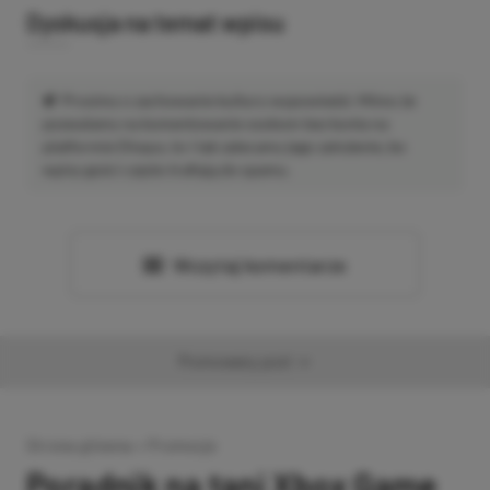
Dyskusja na temat wpisu
Prosimy o zachowanie kultury wypowiedzi. Mimo że
pozwalamy na komentowanie osobom bez konta na
platformie Disqus, to i tak zalecamy jego założenie, bo
wpisy gości często trafiają do spamu.
Wczytaj komentarze
Promowany post
Strona główna
»
Promocje
Poradnik na tani Xbox Game