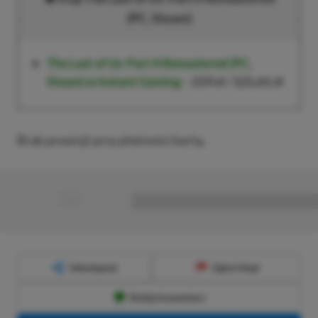
(PC, Steam)
The Last of Us: Part II Remastered
(PC,
Steam) w Instant Gaming
–
219 zł
/
121,61 zł
Brak prowizji przy płatności kartą.
■
■■■■■■■■■■■■■■■■■
Udostępnij
Zgłoś błąd
Dodaj komentarz