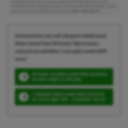
Niektóre odnośniki w powyższej publikacji to linki afiliacyjne. Jeżeli
klikniesz taki link i dokonasz zakupu, otrzymamy niewielką prowizję, a Ty nie
poniesiesz żadnych dodatkowych kosztów. |
Etyka redakcyjna
Zastanawiasz się nad zakupem subskrypcji
Xbox Game Pass Ultimate? Skorzystaj z
naszych poradników i oszczędź nawet 80%
ceny!
SPOSOBY NA XBOX GAME PASS ULTIMATE
DO 80% TANIEJ (Z VPN-EM)
3 MIESIĄCE XBOX GAME PASS ULTIMATE
ZA 160 ZŁ (BEZ VPN – Z ZAMIAST 345 ZŁ)