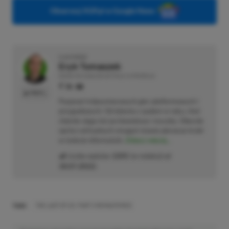
Obserwuj XGP.pl w Google News
O AUTORZE
Eryk Tomaszek
REDAKTOR DZIAŁÓW ARTYKUŁY & PROMOCJE
PROFIL
Pasjonat trójwymiarowych gier platformowych i
przygodowych. Od dziecka z padem w ręku, choć
chętnie sięga też po klawiaturę i myszkę. Obecnie
oprócz wirtualnych zmagań stawia pierwsze kroki
w świecie informatyki.
Zobacz więcej...
Liczba wpisów:
2205
(w redakcji od
18.07.2022
)
TAGI:
THE LAST OF US: PART II REMASTERED