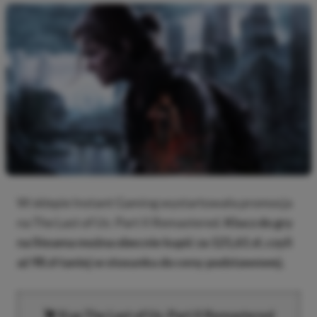
W sklepie Instant Gaming wystartowała promocja
na The Last of Us: Part II Remastered.
Klucz do gry
na Steama można obecnie kupić za 121,61 zł, czyli
aż 98 zł taniej w stosunku do ceny podstawowej.
Kup The Last of Us: Part II Remastered