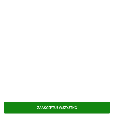
Możliwa płatność BLIK.
■
■■■■■■■■■■■■■■■■■
Udostępnij
Zgłoś błąd
Dodaj komentarz
Obserwuj XGP.pl w Google News
ZAAKCEPTUJ WSZYSTKO
O AUTORZE