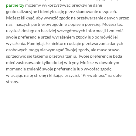
możemy wykorzystywać precyzyjne dane
partnerzy
geolokalizacyjne i identyfikację przez skanowanie urządzeń.
Koszt 1 miesiąca subskrypcji Xbox Game Pass
Możesz kliknąć, aby wyrazić zgodę na przetwarzanie danych przez
Ultimate w oficjalnym sklepie Microsoftu to
nas i naszych partnerów zgodnie z opisem powyżej. Możesz też
obecnie aż 115 zł – nie ma co ukrywać, że to bardzo
uzyskać dostęp do bardziej szczegółowych informacji i zmienić
swoje preferencje przed wyrażeniem zgody lub odmówić jej
dużo. Jednak wcale nie musisz tyle płacić!
wyrażenia.
Pamiętaj, że niektóre rodzaje przetwarzania danych
osobowych mogą nie wymagać Twojej zgody, ale masz prawo
W tym poradniku, który właśnie czytasz,
sprzeciwić się takiemu przetwarzaniu. Twoje preferencje będą
mieć zastosowanie tylko do tej witryny. Możesz w dowolnym
pokażemy Ci, jak kupować ten abonament nawet
momencie zmienić swoje preferencje lub wycofać zgodę,
80% taniej
– za ok. 24-25 zł / msc zamiast 115 zł /
wracając na tę stronę i klikając przycisk "Prywatność" na dole
msc. Przedstawione w nim sposoby są w 100%
strony.
legalne i bezpieczne – pierwszą wersję tego
poradnika opublikowaliśmy w 2021 roku i od tego
czasu skorzystały z niego już dziesiątki tysięcy osób.
Oczywiście nasz poradnik na tani Xbox Game Pass
Ultimate jest regularnie aktualizowany, dzięki
czemu możesz mieć pewność, że masz do czynienia z