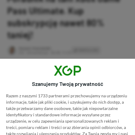
Pass Ultimate. Kup
subskrypcję nawet 80%
taniej!
Author
Kacper Kościański
SKOPIUJ LINK
SKOPIOWANO
Ost. aktualizacja:
26.06, 11:03
Szanujemy Twoją prywatność
Razem z naszymi 1733 partnerami przechowujemy na urządzeniu
informacje, takie jak pliki cookie, i uzyskujemy do nich dostęp, a
także przetwarzamy dane osobowe, takie jak niepowtarzalne
identyfikatory i standardowe informacje wysyłane przez
urządzenie, w celu zapewniania spersonalizowanych reklam i
treści, pomiaru reklam i treści oraz zbierania opinii odbiorców, a
także rozwijania i ulepszania produktów.
Za Twoją zgodą my i nasi