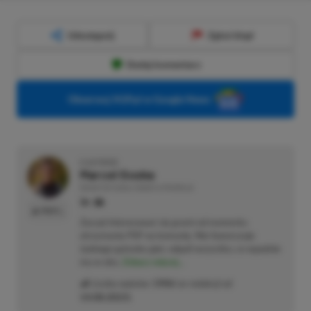
Udostępnij
Zgłoś błąd
Dodaj komentarz
Obserwuj XGP.pl w Google News
O AUTORZE
Marcel Goska
REDAKTOR DZIAŁU NEWSY & PROMOCJE
PROFIL
Zaczął interesować się grami od momentu
otrzymania PSP na komunię. Nie faworyzuje
żadnego gatunku gier, odpali wszystko, co wpadnie
mu w oko.
Zobacz więcej...
Liczba wpisów:
1906
(w redakcji od
14.08.2023
)