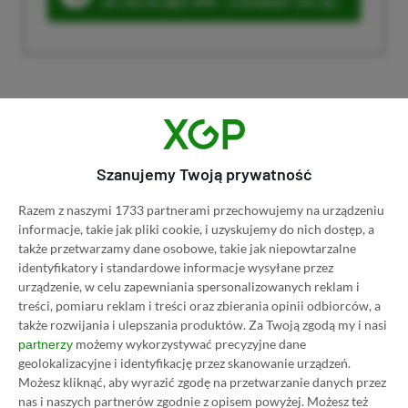
ZA 160 ZŁ (BEZ VPN – Z ZAMIAST 345 ZŁ)
Dyskusja na temat wpisu
Szanujemy Twoją prywatność
Prosimy o zachowanie kultury wypowiedzi. Mimo że
pozwalamy na komentowanie osobom bez konta na
Razem z naszymi 1733 partnerami przechowujemy na urządzeniu
platformie Disqus, to i tak zalecamy jego założenie, bo
informacje, takie jak pliki cookie, i uzyskujemy do nich dostęp, a
wpisy gości często trafiają do spamu.
także przetwarzamy dane osobowe, takie jak niepowtarzalne
identyfikatory i standardowe informacje wysyłane przez
urządzenie, w celu zapewniania spersonalizowanych reklam i
treści, pomiaru reklam i treści oraz zbierania opinii odbiorców, a
Wczytaj komentarze
także rozwijania i ulepszania produktów.
Za Twoją zgodą my i nasi
możemy wykorzystywać precyzyjne dane
partnerzy
geolokalizacyjne i identyfikację przez skanowanie urządzeń.
Możesz kliknąć, aby wyrazić zgodę na przetwarzanie danych przez
Promowany post
nas i naszych partnerów zgodnie z opisem powyżej. Możesz też