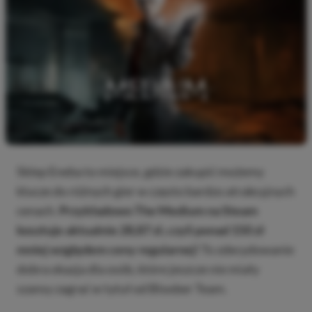
Sklep Eneba to miejsce, gdzie zakupić możemy
klucze do różnych gier w często bardzo atrakcyjnych
cenach.
Przykładowo The Medium na Steam
kosztuje aktualnie 28,87 zł, czyli ponad 150 zł
mniej względem ceny regularnej!
To zdecydowanie
dobra okazja dla osób, które jeszcze nie miały
szansy zagrać w tytuł od Bloober Team.