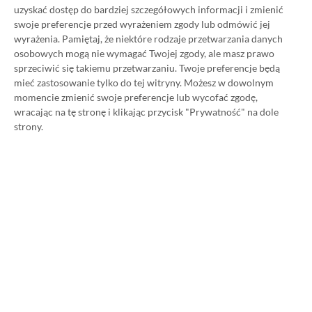
uzyskać dostęp do bardziej szczegółowych informacji i zmienić
swoje preferencje przed wyrażeniem zgody lub odmówić jej
wyrażenia.
Pamiętaj, że niektóre rodzaje przetwarzania danych
Strona główna
»
Promocje
osobowych mogą nie wymagać Twojej zgody, ale masz prawo
Poradnik na tani Xbox Game
sprzeciwić się takiemu przetwarzaniu. Twoje preferencje będą
mieć zastosowanie tylko do tej witryny. Możesz w dowolnym
Pass Ultimate. Kup
momencie zmienić swoje preferencje lub wycofać zgodę,
wracając na tę stronę i klikając przycisk "Prywatność" na dole
subskrypcję nawet 80%
strony.
taniej!
Author
Kacper Kościański
SKOPIUJ LINK
SKOPIOWANO
Ost. aktualizacja:
26.06, 11:03