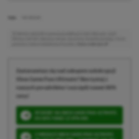
TAGI:
THE MEDIUM
Niektóre odnośniki w powyższej publikacji to linki afiliacyjne. Jeżeli
klikniesz taki link i dokonasz zakupu, otrzymamy niewielką prowizję, a Ty nie
poniesiesz żadnych dodatkowych kosztów. |
Etyka redakcyjna
Zastanawiasz się nad zakupem subskrypcji
Xbox Game Pass Ultimate? Skorzystaj z
naszych poradników i oszczędź nawet 80%
ceny!
SPOSOBY NA XBOX GAME PASS ULTIMATE
DO 80% TANIEJ (Z VPN-EM)
3 MIESIĄCE XBOX GAME PASS ULTIMATE