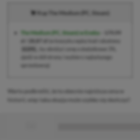
Kup The Medium (PC, Steam)
The Medium (PC, Steam)
w Eneba
–
179,99
zł
/
28,87 zł
(w koszyku wpisz kod rabatowy
, by obniżyć cenę o dodatkowe 3%,
XGPPL
zjedź w dół strony i wybierz najtańszego
sprzedawcę)
Warto podkreślić, że to obecnie najniższa cena w
historii, więc taka okazja może szybko się skończyć!
■
■■■■■■■■■■■■■■■■■