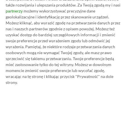
także rozwijania i ulepszania produktów.
Za Twoją zgodą my i nasi
możemy wykorzystywać precyzyjne dane
partnerzy
geolokalizacyjne i identyfikację przez skanowanie urządzeń.
Możesz kliknąć, aby wyrazić zgodę na przetwarzanie danych przez
nas i naszych partnerów zgodnie z opisem powyżej. Możesz też
uzyskać dostęp do bardziej szczegółowych informacji i zmienić
swoje preferencje przed wyrażeniem zgody lub odmówić jej
wyrażenia.
Pamiętaj, że niektóre rodzaje przetwarzania danych
osobowych mogą nie wymagać Twojej zgody, ale masz prawo
sprzeciwić się takiemu przetwarzaniu. Twoje preferencje będą
Koszt 1 miesiąca subskrypcji Xbox Game Pass
mieć zastosowanie tylko do tej witryny. Możesz w dowolnym
Ultimate w oficjalnym sklepie Microsoftu to
momencie zmienić swoje preferencje lub wycofać zgodę,
obecnie aż 115 zł – nie ma co ukrywać, że to bardzo
wracając na tę stronę i klikając przycisk "Prywatność" na dole
strony.
dużo. Jednak wcale nie musisz tyle płacić!
W tym poradniku, który właśnie czytasz,
pokażemy Ci, jak kupować ten abonament nawet
80% taniej
– za ok. 24-25 zł / msc zamiast 115 zł /
msc. Przedstawione w nim sposoby są w 100%