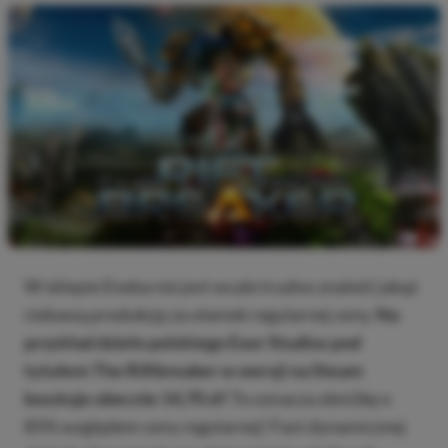
W sklepie Eneba nie jest wcale trudno znaleźć jakąś
ciekawą produkcję za ułamek regularnej ceny.
Na
przykład dzieło polskiego Exor Studios pod
tytułem The Riftbreaker w wersji na Steam
kosztuje obecnie 14,70 zł!
To oznacza obniżkę o
85% względem ceny regularnej! Fani dynamicznej