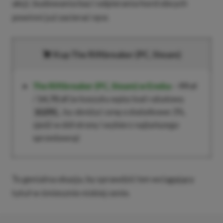
akcji, budowania baz i odpierania hord obcych
powinni już zacierać ręce.
Kup
The Riftbreaker
(PC, Steam)
The Riftbreaker
(PC, Steam)
w Eneba
–
99 zł
/
14,70 zł
(w koszyku wpisz kod rabatowy
, by obniżyć cenę o dodatkowe 3%,
XGPPL
zjedź w dół strony i wybierz najtańszego
sprzedawcę)
To genialna okazja, by sprawdzić ten wciągający
tytuł w śmiesznie niskiej cenie.