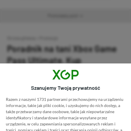
Promowany post
Strona główna
»
Promocje
Poradnik na tani Xbox Game
Pass Ultimate. Kup
subskrypcję nawet 80%
taniej!
Szanujemy Twoją prywatność
Author
Kacper Kościański
Razem z naszymi 1731 partnerami przechowujemy na urządzeniu
SKOPIUJ LINK
SKOPIOWANO
Ost. aktualizacja:
26.06, 11:03
informacje, takie jak pliki cookie, i uzyskujemy do nich dostęp, a
także przetwarzamy dane osobowe, takie jak niepowtarzalne
identyfikatory i standardowe informacje wysyłane przez
urządzenie, w celu zapewniania spersonalizowanych reklam i
treści, pomiaru reklam i treści oraz zbierania opinii odbiorców, a