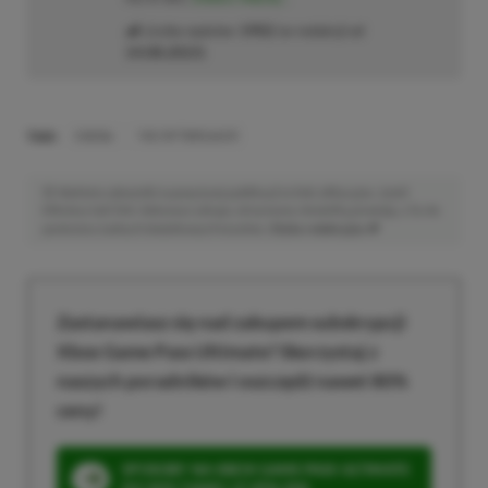
Liczba wpisów:
1902
(w redakcji od
14.08.2023
)
TAGI:
ENEBA
THE RIFTBREAKER
Niektóre odnośniki w powyższej publikacji to linki afiliacyjne. Jeżeli
klikniesz taki link i dokonasz zakupu, otrzymamy niewielką prowizję, a Ty nie
poniesiesz żadnych dodatkowych kosztów. |
Etyka redakcyjna
Zastanawiasz się nad zakupem subskrypcji
Xbox Game Pass Ultimate? Skorzystaj z
naszych poradników i oszczędź nawet 80%
ceny!
SPOSOBY NA XBOX GAME PASS ULTIMATE