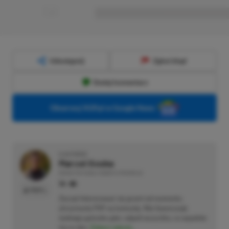
■
■■■■■■■■■■■■■■■■■
Udostępnij
Zgłoś błąd
Dodaj komentarz
Obserwuj XGP.pl w Google News
O AUTORZE
Marcel Goska
REDAKTOR DZIAŁU NEWSY & PROMOCJE
PROFIL
Zaczął interesować się grami od momentu
otrzymania PSP na komunię. Nie faworyzuje
żadnego gatunku gier, odpali wszystko, co wpadnie
mu w oko.
Zobacz więcej...