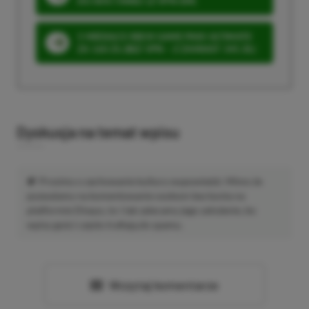
DO 80% TANIEJ (Z VPN-EM)
3 MIESIĄCE XBOX GAME PASS ULTIMATE
ZA 160 ZŁ (BEZ VPN – Z ZAMIAST 345 ZŁ)
Dyskusja na temat wpisu
Prosimy o zachowanie kultury wypowiedzi. Mimo że
pozwalamy na komentowanie osobom bez konta na
platformie Disqus, to i tak zalecamy jego założenie, bo
wpisy gości często trafiają do spamu.
Wczytaj komentarze