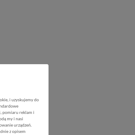
okie, i uzyskujemy do
tandardowe
, pomiaru reklam i
odą my i nasi
nowanie urządzeń.
odnie z opisem