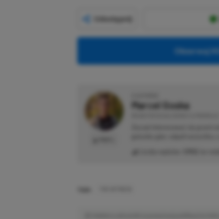
Udostępnij
Obserwuj XG
O AUTORZE
Marcel Goska
REDAKTOR DZIAŁU NEWSY & PROMOCJE
Zaczął interesować się grami 
gatunku gier, odpali wszystko,
PROFIL
Liczba wpisów:
1902
(w red
TAGI:
THE WITNESS
Niektóre odnośniki w powyższej publikacji to linki 