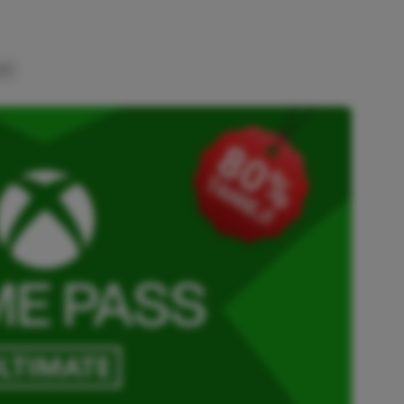
INK
SKOPIOWANO