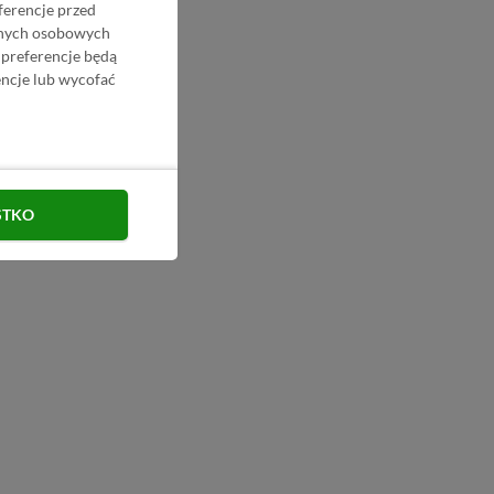
ferencje przed
danych osobowych
 preferencje będą
ncje lub wycofać
STKO