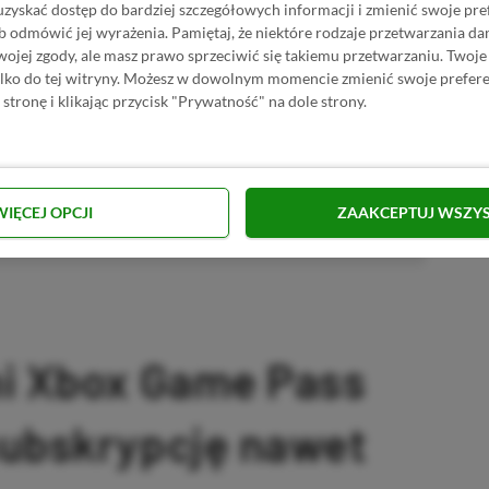
uzyskać dostęp do bardziej szczegółowych informacji i zmienić swoje pre
 Mimo że pozwalamy na komentowanie osobom bez konta na
b odmówić jej wyrażenia.
Pamiętaj, że niektóre rodzaje przetwarzania 
ie, bo wpisy gości często trafiają do spamu.
jej zgody, ale masz prawo sprzeciwić się takiemu przetwarzaniu. Twoje
ylko do tej witryny. Możesz w dowolnym momencie zmienić swoje prefere
 stronę i klikając przycisk "Prywatność" na dole strony.
zytaj komentarze
WIĘCEJ OPCJI
ZAAKCEPTUJ WSZY
omowany post
ni Xbox Game Pass
subskrypcję nawet