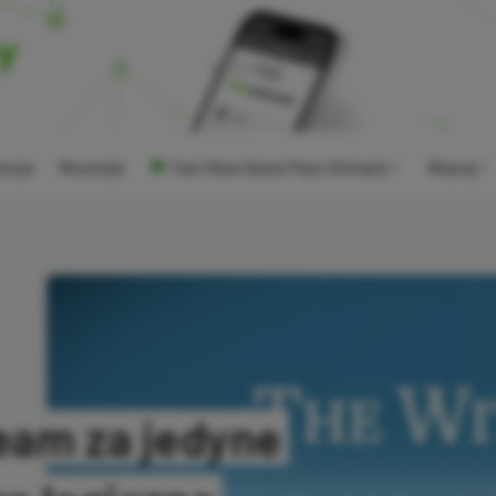
ocje
Recenzje
Tani Xbox Game Pass Ultimate
Więcej
eam za jedyne