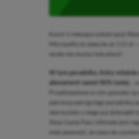
Koszt 1 miesiąca subskrypcji Xbo
Microsoftu to obecnie aż 115 zł –
wcale nie musisz tyle płacić!
W tym poradniku, który właśnie 
abonament nawet 80% taniej
– z
Przedstawione w nim sposoby są 
pierwszą wersję tego poradnika o
skorzystały z niego już dziesiątki
Xbox Game Pass Ultimate jest reg
mieć pewność, że masz do czynieni