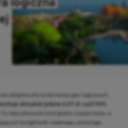
ra logiczna
ej
ANO
nie obłędna oferta dla fanów gier logicznych.
sztuje aktualnie jedyne 6,07 zł, czyli 96%
!
To zdecydowanie tytuł godny rozpatrzenia, w
ających łamigłówek i pięknego, otwartego