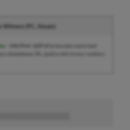
e Witness
(PC, Steam)
ba
–
142,99 zł
/
6,07 zł
(w koszyku wpisz kod
nę o dodatkowe 3%, zjedź w dół strony i wybierz
■■■■■■