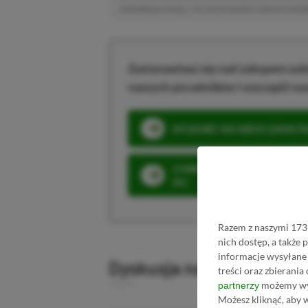
niewielką prowizję, a Ty nie poniesiesz żadnych dod
Zastanawiasz się nad zakupem subs
naszych poradników i oszczędź na
SPOSOBY NA XBOX GAME PAS
3 MIESIĄCE XBOX GAME PASS
ZŁ)
Razem z naszymi 1731
nich dostęp, a także
informacje wysyłane 
Dyskusja na temat wpis
treści oraz zbierania
możemy wyk
partnerzy
Możesz kliknąć, aby 