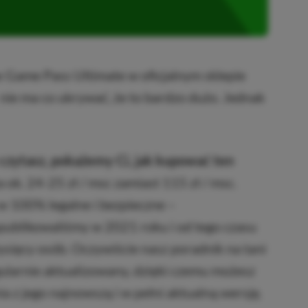
x Game Pass Ultimate w oficjalnym sklepie
 nie ma co ukrywać, że to bardzo dużo. Jednak
czytasz, pokażemy Ci, jak kupować ten
a ok. 24-25 zł / msc zamiast 115 zł / msc.
w 100% legalne i bezpieczne –
publikowaliśmy w 2021 roku i od tego czasu
 tysięcy osób. Oczywiście nasz poradnik na tani
ularnie aktualizowany, dzięki czemu możesz
a z jego najnowszą i w pełni aktualną wersję.