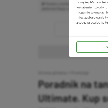
powyżej. Możesz też 
Prosimy o zachowanie kultury wypowiedzi.
wyrażeniem zgody lu
platformie Disqus, to i tak zalecamy jego założen
mogą nie wymagać Two
mieć zastosowanie t
zgodę, wracając na tę
Wc
Pr
Strona główna
»
Promocje
Poradnik na ta
Ultimate. Kup 