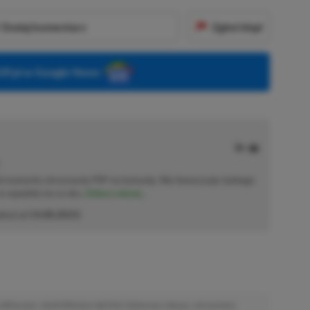
Dodaj komentarz
Zgłoś błąd
P.pl w Google News
od momentu otrzymania PSP na komunię. Nie faworyzuje żadnego
 co wpadnie mu w oko.
Zobacz więcej...
akcji od
14.08.2023
)
afiliacyjne. Jeżeli klikniesz taki link i dokonasz zakupu, otrzymamy