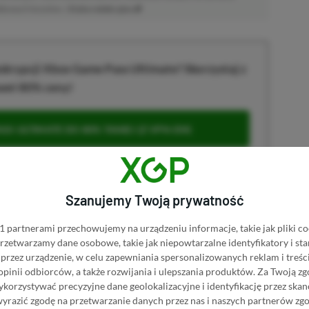
atkowych kosztów. |
Etyka redakcyjna
krypcji Xbox Game Pass Ultimate? Skorzystaj z
wet 80% ceny!
S ULTIMATE DO 80% TANIEJ (Z VPN-EM)
 ULTIMATE ZA 160 ZŁ (BEZ VPN – Z ZAMIAST 345
Szanujemy Twoją prywatność
 partnerami przechowujemy na urządzeniu informacje, takie jak pliki co
 przetwarzamy dane osobowe, takie jak niepowtarzalne identyfikatory i s
przez urządzenie, w celu zapewniania spersonalizowanych reklam i treści
u
 opinii odbiorców, a także rozwijania i ulepszania produktów.
Za Twoją zg
orzystywać precyzyjne dane geolokalizacyjne i identyfikację przez ska
wyrazić zgodę na przetwarzanie danych przez nas i naszych partnerów zg