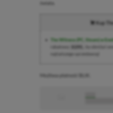
świata.
Kup
Th
The Witness
(PC, Steam)
w Ene
rabatowy
, by obniżyć ce
XGPPL
najtańszego sprzedawcę)
Możliwa płatność BLIK.
■
■■■■■
■■■■■■■■■■■