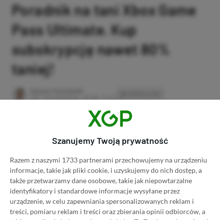
Poradnik na tani Xbox Game
Pass Ultimate. Kup
subskrypcję nawet 80%
taniej!
Author
Kacper Kościański
SKOPIUJ LINK
SKOPIOWANO
Ost. aktualizacja:
26.06, 11:03
Szanujemy Twoją prywatność
Razem z naszymi 1733 partnerami przechowujemy na urządzeniu
informacje, takie jak pliki cookie, i uzyskujemy do nich dostęp, a
także przetwarzamy dane osobowe, takie jak niepowtarzalne
identyfikatory i standardowe informacje wysyłane przez
urządzenie, w celu zapewniania spersonalizowanych reklam i
treści, pomiaru reklam i treści oraz zbierania opinii odbiorców, a