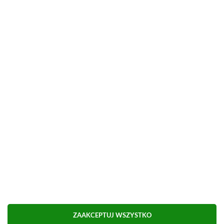
Możliwa płatność BLIK.
■
■■■■■■■■■■■■■■■■■
Udostępnij
Zgłoś błąd
Dodaj komentarz
Obserwuj XGP.pl w Google News
ZAAKCEPTUJ WSZYSTKO
O AUTORZE