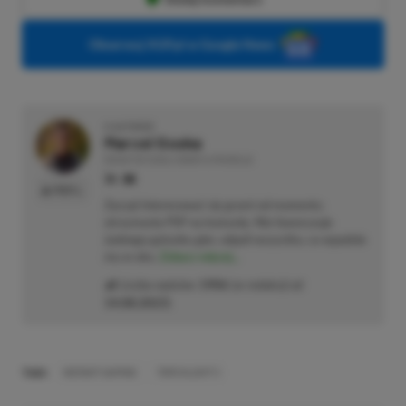
Obserwuj XGP.pl w Google News
O AUTORZE
Marcel Goska
REDAKTOR DZIAŁU NEWSY & PROMOCJE
PROFIL
Zaczął interesować się grami od momentu
otrzymania PSP na komunię. Nie faworyzuje
żadnego gatunku gier, odpali wszystko, co wpadnie
mu w oko.
Zobacz więcej...
Liczba wpisów:
1906
(w redakcji od
14.08.2023
)
TAGI:
INSTANT GAMING
TORCHLIGHT II