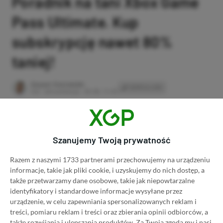
Poradnik na tani Xbox Game
Pass Ultimate. Kup
subskrypcję nawet 80%
taniej!
Author
Kacper Kościański
SKOPIUJ LINK
SKOPIOWANO
Ost. aktualizacja:
26.06, 11:03
Szanujemy Twoją prywatność
Razem z naszymi 1733 partnerami przechowujemy na urządzeniu
informacje, takie jak pliki cookie, i uzyskujemy do nich dostęp, a
także przetwarzamy dane osobowe, takie jak niepowtarzalne
identyfikatory i standardowe informacje wysyłane przez
urządzenie, w celu zapewniania spersonalizowanych reklam i
treści, pomiaru reklam i treści oraz zbierania opinii odbiorców, a
także rozwijania i ulepszania produktów.
Za Twoją zgodą my i nasi