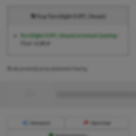
Kup Torchlight II (PC, Steam)
Torchlight II (PC, Steam)
w Instant Gaming
–
73 zł
/
4,38 zł
Brak prowizji przy płatności kartą.
■
■■■■■■■■■■■■■■■■■
Udostępnij
Zgłoś błąd
Dodaj komentarz