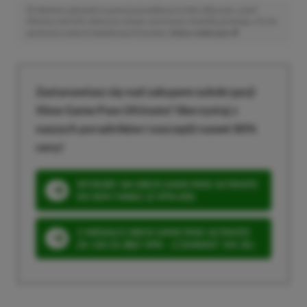
Niektóre odnośniki w powyższej publikacji to linki afiliacyjne. Jeżeli
klikniesz taki link i dokonasz zakupu, otrzymamy niewielką prowizję, a Ty nie
poniesiesz żadnych dodatkowych kosztów. |
Etyka redakcyjna
Zastanawiasz się nad zakupem subskrypcji
Xbox Game Pass Ultimate? Skorzystaj z
naszych poradników i oszczędź nawet 80%
ceny!
SPOSOBY NA XBOX GAME PASS ULTIMATE
DO 80% TANIEJ (Z VPN-EM)
3 MIESIĄCE XBOX GAME PASS ULTIMATE
ZA 160 ZŁ (BEZ VPN – Z ZAMIAST 345 ZŁ)