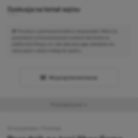
Dyskusja na temat wpisu
Prosimy o zachowanie kultury wypowiedzi. Mimo że
pozwalamy na komentowanie osobom bez konta na
platformie Disqus, to i tak zalecamy jego założenie, bo
wpisy gości często trafiają do spamu.
Wczytaj komentarze
Promowany post
Strona główna
»
Promocje