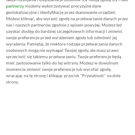
możemy wykorzystywać precyzyjne dane
partnerzy
geolokalizacyjne i identyfikację przez skanowanie urządzeń.
Koszt 1 miesiąca subskrypcji Xbox Game Pass
Możesz kliknąć, aby wyrazić zgodę na przetwarzanie danych przez
Ultimate w oficjalnym sklepie Microsoftu to
nas i naszych partnerów zgodnie z opisem powyżej. Możesz też
obecnie aż 115 zł – nie ma co ukrywać, że to bardzo
uzyskać dostęp do bardziej szczegółowych informacji i zmienić
swoje preferencje przed wyrażeniem zgody lub odmówić jej
dużo. Jednak wcale nie musisz tyle płacić!
wyrażenia.
Pamiętaj, że niektóre rodzaje przetwarzania danych
osobowych mogą nie wymagać Twojej zgody, ale masz prawo
W tym poradniku, który właśnie czytasz,
sprzeciwić się takiemu przetwarzaniu. Twoje preferencje będą
mieć zastosowanie tylko do tej witryny. Możesz w dowolnym
pokażemy Ci, jak kupować ten abonament nawet
momencie zmienić swoje preferencje lub wycofać zgodę,
80% taniej
– za ok. 24-25 zł / msc zamiast 115 zł /
wracając na tę stronę i klikając przycisk "Prywatność" na dole
msc. Przedstawione w nim sposoby są w 100%
strony.
legalne i bezpieczne – pierwszą wersję tego
poradnika opublikowaliśmy w 2021 roku i od tego
czasu skorzystały z niego już dziesiątki tysięcy osób.
Oczywiście nasz poradnik na tani Xbox Game Pass
Ultimate jest regularnie aktualizowany, dzięki
czemu możesz mieć pewność, że masz do czynienia z