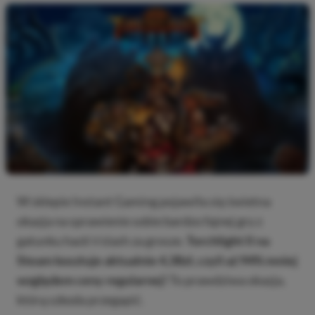
W sklepie Instant Gaming pojawiła się świetna
okazja na sprawienie sobie bardzo fajnej gry z
gatunku hack’n’slash za grosze.
Torchlight II na
Steam kosztuje aktualnie 4,38zł, czyli aż 94% mniej
względem ceny regularnej!
To prawdziwa okazja,
którą szkoda przegapić.