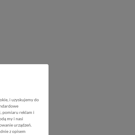
okie, i uzyskujemy do
tandardowe
, pomiaru reklam i
odą my i nasi
nowanie urządzeń.
odnie z opisem