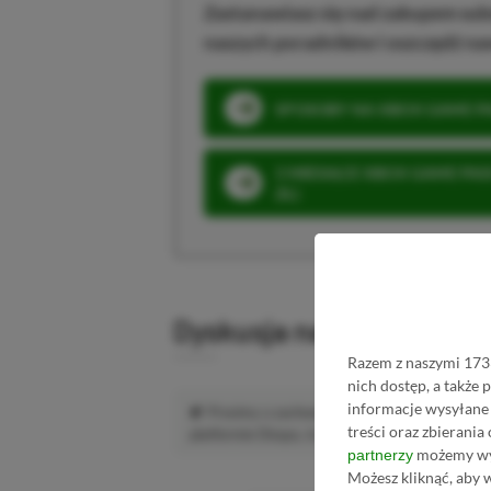
Zastanawiasz się nad zakupem subs
naszych poradników i oszczędź na
SPOSOBY NA XBOX GAME PAS
3 MIESIĄCE XBOX GAME PASS
ZŁ)
Dyskusja na temat wpis
Razem z naszymi 1733
nich dostęp, a także
informacje wysyłane 
Prosimy o zachowanie kultury wypowiedzi.
treści oraz zbierania
platformie Disqus, to i tak zalecamy jego założen
możemy wyk
partnerzy
Możesz kliknąć, aby 