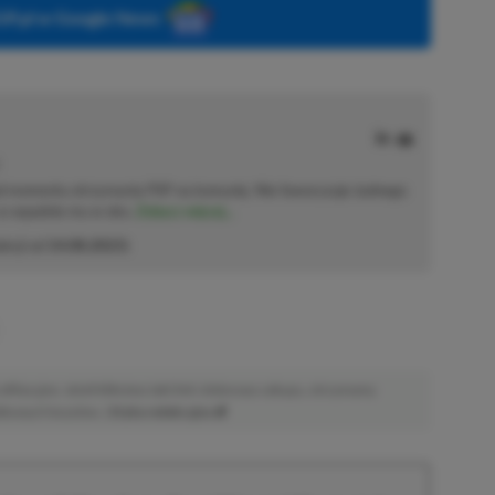
P.pl w Google News
od momentu otrzymania PSP na komunię. Nie faworyzuje żadnego
 co wpadnie mu w oko.
Zobacz więcej...
akcji od
14.08.2023
)
afiliacyjne. Jeżeli klikniesz taki link i dokonasz zakupu, otrzymamy
atkowych kosztów. |
Etyka redakcyjna