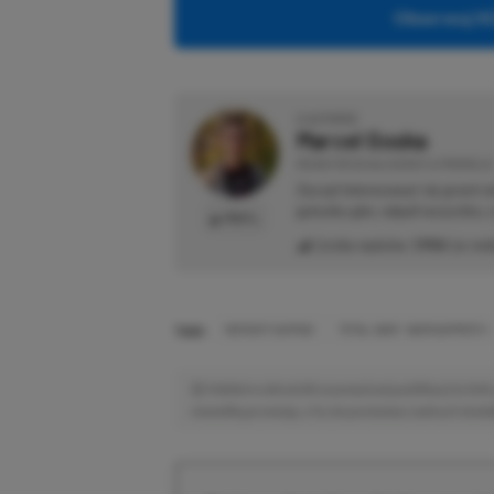
Obserwuj XG
O AUTORZE
Marcel Goska
REDAKTOR DZIAŁU NEWSY & PROMOCJE
Zaczął interesować się grami 
gatunku gier, odpali wszystko,
PROFIL
Liczba wpisów:
1906
(w red
TAGI:
INSTANT GAMING
TOTAL WAR: WARHAMMER II
Niektóre odnośniki w powyższej publikacji to linki 
niewielką prowizję, a Ty nie poniesiesz żadnych dod