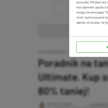
powyżej. Możesz też 
wyrażeniem zgody lu
Wc
mogą nie wymagać Two
mieć zastosowanie t
zgodę, wracając na tę
Pr
Strona główna
»
Promocje
Poradnik na ta
Ultimate. Kup 
80% taniej!
Author
Kacper Kościański
SKOPIUJ L
Ost. aktualizacja:
26.06, 11:03