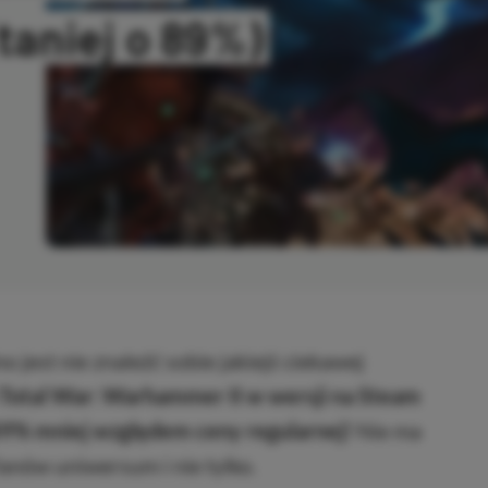
taniej o 89%)
OPIOWANO
 jest nie znaleźć sobie jakiejś ciekawej
 Total War: Warhammer II w wersji na Steam
 89% mniej względem ceny regularnej!
Nie ma
fanów uniwersum i nie tylko.