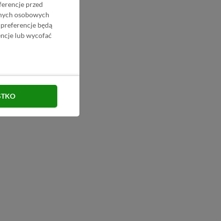
ferencje przed
danych osobowych
 preferencje będą
ncje lub wycofać
STKO