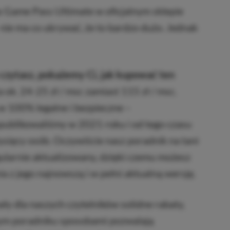
x Game Pass Ultimate w oficjalnym sklepie
 nie ma co ukrywać, że to bardzo dużo. Jednak
czytasz, pokażemy Ci, jak kupować ten
a ok. 24-25 zł / msc zamiast 115 zł / msc.
w 100% legalne i bezpieczne –
publikowaliśmy w 2021 roku i od tego czasu
 tysięcy osób. Oczywiście nasz poradnik na tani
ularnie aktualizowany, dzięki czemu możesz
a z jego najnowszą i w pełni aktualną wersję.
y dla naszych czytelników solidne rabaty,
tym poradniku sposobami pozwalają