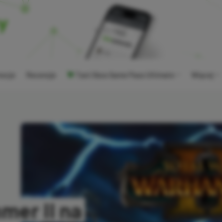
ocje
Recenzje
Tani Xbox Game Pass Ultimate
Więcej
mer II na