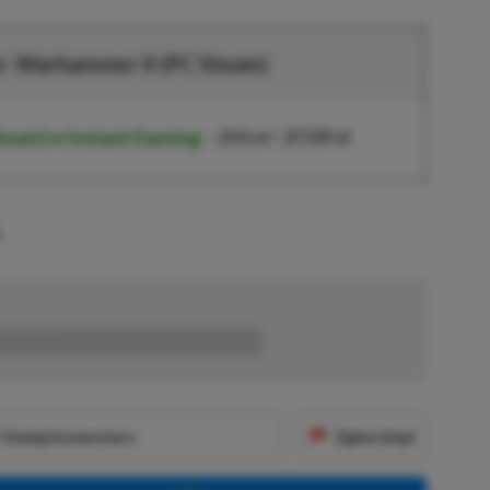
r: Warhammer II (PC Steam)
team)
w Instant Gaming
–
255 zł
/
27,09 zł
.
■■■■■■
Dodaj komentarz
Zgłoś błąd