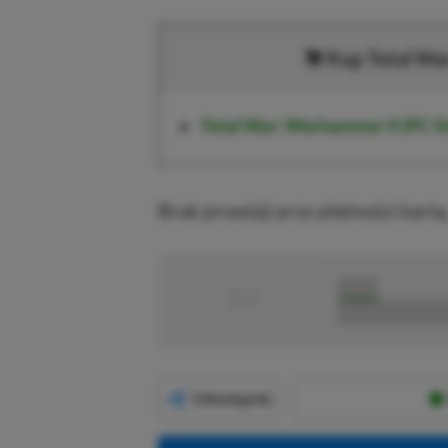
Kup Total Wa
Total War: Warhammer II (PC S
Brak prowizji przy płatności kartą
■
■■■■■
■■■■■■■■■■■
Udostępnij