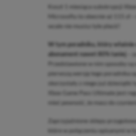
Koszt 1 miesiąca subskrypcji Xbo
Microsoftu to obecnie aż 115 zł –
wcale nie musisz tyle płacić!
W tym poradniku, który właśnie 
abonament nawet 80% taniej
– z
Przedstawione w nim sposoby są 
pierwszą wersję tego poradnika o
skorzystały z niego już dziesiątki
Xbox Game Pass Ultimate jest reg
mieć pewność, że masz do czynieni
Zaprzyjaźnione sklepy przygotował
które w połączeniu opisanymi w 