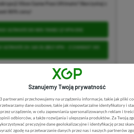
krypcji Xbox Game Pass Ultimate? Skorzystaj z
wet 80% ceny!
S ULTIMATE DO 80% TANIEJ (Z VPN-EM)
 ULTIMATE ZA 160 ZŁ (BEZ VPN – Z ZAMIAST 345
Szanujemy Twoją prywatność
u
 partnerami przechowujemy na urządzeniu informacje, takie jak pliki co
 przetwarzamy dane osobowe, takie jak niepowtarzalne identyfikatory i s
przez urządzenie, w celu zapewniania spersonalizowanych reklam i treści
 Mimo że pozwalamy na komentowanie osobom bez konta na
 opinii odbiorców, a także rozwijania i ulepszania produktów.
Za Twoją zg
ie, bo wpisy gości często trafiają do spamu.
orzystywać precyzyjne dane geolokalizacyjne i identyfikację przez ska
wyrazić zgodę na przetwarzanie danych przez nas i naszych partnerów zg