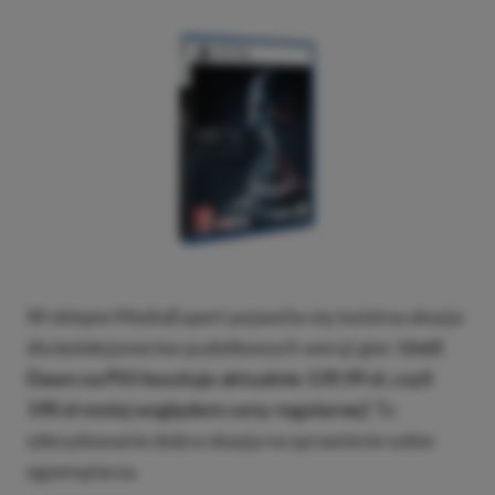
W sklepie MediaExpert pojawiła się świetna okazja
dla kolekcjonerów pudełkowych wersji gier.
Until
Dawn na PS5 kosztuje aktualnie 139,99 zł, czyli
190 zł mniej względem ceny regularnej!
To
zdecydowanie dobra okazja na sprawienie sobie
egzemplarza.