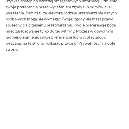
uzyskać dostęp do bardziej szczegółowych informacji i zmienić
Strona główna
»
Promocje
swoje preferencje przed wyrażeniem zgody lub odmówić jej
wyrażenia.
Pamiętaj, że niektóre rodzaje przetwarzania danych
Poradnik na tani Xbox Game
osobowych mogą nie wymagać Twojej zgody, ale masz prawo
sprzeciwić się takiemu przetwarzaniu. Twoje preferencje będą
Pass Ultimate. Kup
mieć zastosowanie tylko do tej witryny. Możesz w dowolnym
momencie zmienić swoje preferencje lub wycofać zgodę,
subskrypcję nawet 80%
wracając na tę stronę i klikając przycisk "Prywatność" na dole
taniej!
strony.
Author
Kacper Kościański
SKOPIUJ LINK
SKOPIOWANO
Ost. aktualizacja:
26.06, 11:03