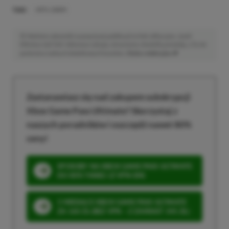
TAGI:
UNTIL DAWN
Niektóre odnośniki w powyższej publikacji to linki afiliacyjne. Jeżeli
klikniesz taki link i dokonasz zakupu, otrzymamy niewielką prowizję, a Ty nie
poniesiesz żadnych dodatkowych kosztów. |
Etyka redakcyjna
Zastanawiasz się nad zakupem subskrypcji
Xbox Game Pass Ultimate? Skorzystaj z
naszych poradników i oszczędź nawet 80%
ceny!
SPOSOBY NA XBOX GAME PASS ULTIMATE
DO 80% TANIEJ (Z VPN-EM)
3 MIESIĄCE XBOX GAME PASS ULTIMATE
ZA 160 ZŁ (BEZ VPN – Z ZAMIAST 345 ZŁ)