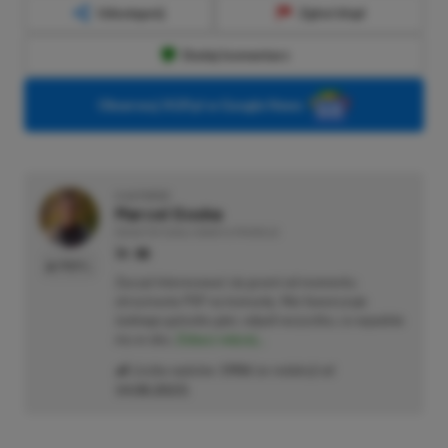
Udostępnij
Zgłoś błąd
Dodaj komentarz
Obserwuj XGP.pl w Google News
O AUTORZE
Marcel Goska
REDAKTOR DZIAŁU NEWSY & PROMOCJE
PROFIL
Zaczął interesować się grami od momentu
otrzymania PSP na komunię. Nie faworyzuje
żadnego gatunku gier, odpali wszystko, co wpadnie
mu w oko.
Zobacz więcej...
Liczba wpisów:
1906
(w redakcji od
14.08.2023
)