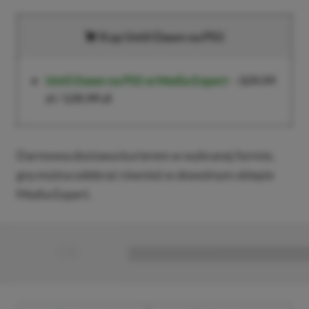
Kup Until Dawn na PS5
Until Dawn na PS5
w Media Expert
–
329,99
zł
/
139,99 zł
Darmowa dostawa kurierem w wybranej formie,
grę można odebrać również w dowolnym sklepie
Media Expert.
■
■■■■■■■■■■■■■■■■■