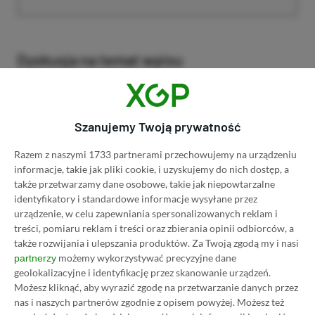
Dyskusja na temat wpisu
Prosimy o zachowanie kultury wypowiedzi. Mimo że
Szanujemy Twoją prywatność
pozwalamy na komentowanie osobom bez konta na
platformie Disqus, to i tak zalecamy jego założenie, bo
Razem z naszymi 1733 partnerami przechowujemy na urządzeniu
wpisy gości często trafiają do spamu.
informacje, takie jak pliki cookie, i uzyskujemy do nich dostęp, a
także przetwarzamy dane osobowe, takie jak niepowtarzalne
identyfikatory i standardowe informacje wysyłane przez
urządzenie, w celu zapewniania spersonalizowanych reklam i
Wczytaj komentarze
treści, pomiaru reklam i treści oraz zbierania opinii odbiorców, a
także rozwijania i ulepszania produktów.
Za Twoją zgodą my i nasi
możemy wykorzystywać precyzyjne dane
partnerzy
geolokalizacyjne i identyfikację przez skanowanie urządzeń.
Promowany post
Możesz kliknąć, aby wyrazić zgodę na przetwarzanie danych przez
nas i naszych partnerów zgodnie z opisem powyżej. Możesz też