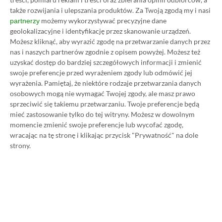
Zastanawiasz się nad zakupem subskrypcji
także rozwijania i ulepszania produktów.
Za Twoją zgodą my i nasi
Xbox Game Pass Ultimate? Skorzystaj z
możemy wykorzystywać precyzyjne dane
partnerzy
naszych poradników i oszczędź nawet 80%
geolokalizacyjne i identyfikację przez skanowanie urządzeń.
Możesz kliknąć, aby wyrazić zgodę na przetwarzanie danych przez
ceny!
nas i naszych partnerów zgodnie z opisem powyżej. Możesz też
uzyskać dostęp do bardziej szczegółowych informacji i zmienić
SPOSOBY NA XBOX GAME PASS ULTIMATE
swoje preferencje przed wyrażeniem zgody lub odmówić jej
DO 80% TANIEJ (Z VPN-EM)
wyrażenia.
Pamiętaj, że niektóre rodzaje przetwarzania danych
osobowych mogą nie wymagać Twojej zgody, ale masz prawo
sprzeciwić się takiemu przetwarzaniu. Twoje preferencje będą
3 MIESIĄCE XBOX GAME PASS ULTIMATE
mieć zastosowanie tylko do tej witryny. Możesz w dowolnym
ZA 160 ZŁ (BEZ VPN – Z ZAMIAST 345 ZŁ)
momencie zmienić swoje preferencje lub wycofać zgodę,
wracając na tę stronę i klikając przycisk "Prywatność" na dole
strony.
Dyskusja na temat wpisu
Prosimy o zachowanie kultury wypowiedzi. Mimo że
pozwalamy na komentowanie osobom bez konta na