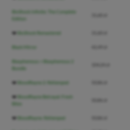
BioShock Infinite: The Complete
31,60 zł
Edition
❤️
BioShock Remastered
31,60 zł
Black Mirror
42,49 zł
Blasphemous + Blasphemous 2
104,24 zł
Bundle
❤️
BloodRayne 2: ReVamped
50,86 zł
❤️
BloodRayne Betrayal: Fresh
50,86 zł
Bites
❤️
BloodRayne: ReVamped
50,86 zł