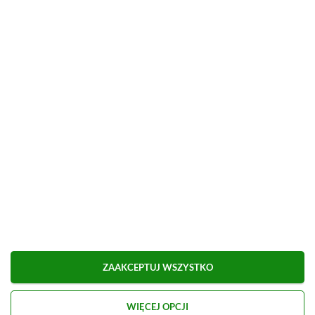
świetny sposób aby zgarnąć kopię dla siebie nieco
taniej niż w oficjalnej dystrybucji.
Kup Euro Truck Simulator 2 (PC, Steam)
Euro Truck Simulator 2 (PC, Steam)
w
Instant Gaming
–
79,99 zł
/
47,26 zł
Brak prowizji przy płatności kartą.
■
■■■■■■■■■■■■■■■■■
ZAAKCEPTUJ WSZYSTKO
WIĘCEJ OPCJI