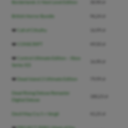
Borderlands 3: Next Level Edition
30,90 zł
British Horror Bundle
96,24 zł
❤️
Call of Cthulhu
16,99 zł
❤️
CONSCRIPT
49,50 zł
❤️
Control Ultimate Edition – Xbox
16,90 zł
Series X|S
❤️
Dead Island 2 Ultimate Edition
79,99 zł
Dead Rising Deluxe Remaster
180,23 zł
Digital Deluxe
Devil May Cry 5 + Vergil
41,25 zł
❤️
PROJECT ZERO: Mask of the