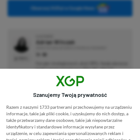
Obserwuj XGP.pl w Google News
O AUTORZE
Adrian Witczak
REDAKTOR DZIAŁÓW NEWSY & PROMOCJE | RECENZENT
PROFIL
Fan gier strategicznych, akcji i RPG. Swoje pierwsze
kroki z grami stawiał przy PS2 i PC, obecnie
preferuje bardziej platformy "Zielonych".
Liczba wpisów:
3358
(w redakcji od
17.11.2022
)
Szanujemy Twoją prywatność
Razem z naszymi 1733 partnerami przechowujemy na urządzeniu
informacje, takie jak pliki cookie, i uzyskujemy do nich dostęp, a
TAGI:
XBOX STORE
także przetwarzamy dane osobowe, takie jak niepowtarzalne
identyfikatory i standardowe informacje wysyłane przez
urządzenie, w celu zapewniania spersonalizowanych reklam i
treści, pomiaru reklam i treści oraz zbierania opinii odbiorców, a