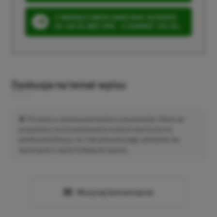
3 MIESIĄCE XBOX GAME PASS ULTIMATE
ZA 160 ZŁ (BEZ VPN – Z ZAMIAST 345 ZŁ)
Dyskusja na temat wpisu
Prosimy o zachowanie kultury wypowiedzi. Mimo że
pozwalamy na komentowanie osobom bez konta na
platformie Disqus, to i tak zalecamy jego założenie, bo
wpisy gości często trafiają do spamu.
Wczytaj komentarze