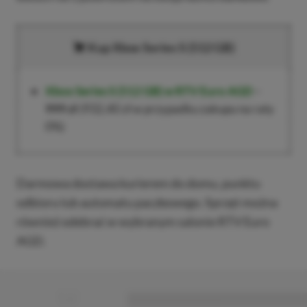
Kup Xbox Series S (512 GB)
Xbox Series S (512 GB)
w RTV Euro AGD
–
999 zł
(932,40 zł w przypadku zakupu na raty
0%)
Darmowa dostawa kurierem do domu, punktu
odbioru lub automatu paczkowego. Sprzęt można
również odebrać w wybranym salonie RTV Euro
AGD.
■
■■■■■■■■■■■■■■■■■