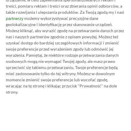
treści, pomiaru reklam i treści oraz zbierania opinii odbiorców, a
także rozwijania i ulepszania produktów.
Za Twoją zgodą my i nasi
możemy wykorzystywać precyzyjne dane
partnerzy
geolokalizacyjne i identyfikację przez skanowanie urządzeń.
Możesz kliknąć, aby wyrazić zgodę na przetwarzanie danych przez
nas i naszych partnerów zgodnie z opisem powyżej. Możesz też
uzyskać dostęp do bardziej szczegółowych informacji i zmienić
swoje preferencje przed wyrażeniem zgody lub odmówić jej
wyrażenia.
Pamiętaj, że niektóre rodzaje przetwarzania danych
Koszt 1 miesiąca subskrypcji Xbox Game Pass
osobowych mogą nie wymagać Twojej zgody, ale masz prawo
Ultimate w oficjalnym sklepie Microsoftu to
sprzeciwić się takiemu przetwarzaniu. Twoje preferencje będą
obecnie aż 115 zł – nie ma co ukrywać, że to bardzo
mieć zastosowanie tylko do tej witryny. Możesz w dowolnym
momencie zmienić swoje preferencje lub wycofać zgodę,
dużo. Jednak wcale nie musisz tyle płacić!
wracając na tę stronę i klikając przycisk "Prywatność" na dole
strony.
W tym poradniku, który właśnie czytasz,
pokażemy Ci, jak kupować ten abonament nawet
80% taniej
– za ok. 24-25 zł / msc zamiast 115 zł /
msc. Przedstawione w nim sposoby są w 100%
legalne i bezpieczne – pierwszą wersję tego