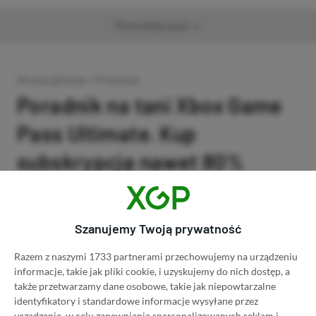
Promowany post
Strona główna
»
Promocje
Poradnik na tani Xbox Game
Pass Ultimate. Kup
subskrypcję nawet 80%
taniej!
Author
Kacper Kościański
Szanujemy Twoją prywatność
SKOPIUJ LINK
SKOPIOWANO
Ost. aktualizacja:
26.06, 11:03
Razem z naszymi 1733 partnerami przechowujemy na urządzeniu
informacje, takie jak pliki cookie, i uzyskujemy do nich dostęp, a
także przetwarzamy dane osobowe, takie jak niepowtarzalne
identyfikatory i standardowe informacje wysyłane przez
urządzenie, w celu zapewniania spersonalizowanych reklam i