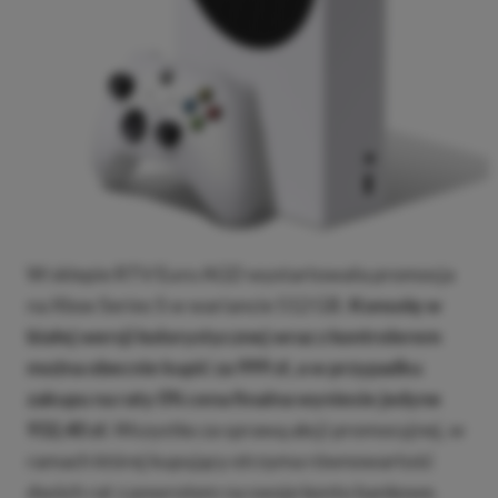
W sklepie RTV Euro AGD wystartowała promocja
na Xbox Series S w wariancie 512 GB.
Konsolę w
białej wersji kolorystycznej wraz z kontrolerem
można obecnie kupić za 999 zł, a w przypadku
zakupu na raty 0% cena finalna wyniesie jedyne
932,40 zł.
Wszystko za sprawą akcji promocyjnej, w
ramach której kupujący otrzyma równowartość
dwóch rat z powrotem na swoje konto bankowe.