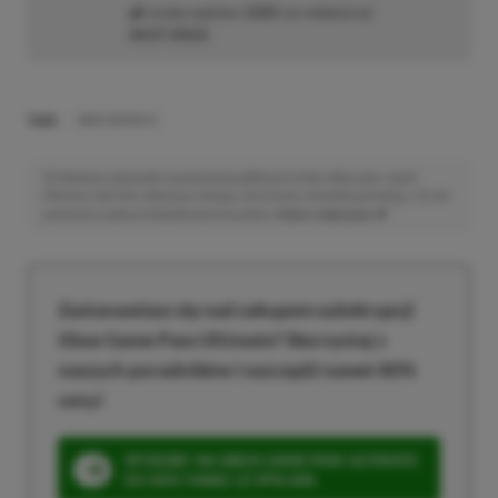
Liczba wpisów:
2205
(w redakcji od
18.07.2022
)
TAGI:
XBOX SERIES S
Niektóre odnośniki w powyższej publikacji to linki afiliacyjne. Jeżeli
klikniesz taki link i dokonasz zakupu, otrzymamy niewielką prowizję, a Ty nie
poniesiesz żadnych dodatkowych kosztów. |
Etyka redakcyjna
Zastanawiasz się nad zakupem subskrypcji
Xbox Game Pass Ultimate? Skorzystaj z
naszych poradników i oszczędź nawet 80%
ceny!
SPOSOBY NA XBOX GAME PASS ULTIMATE
DO 80% TANIEJ (Z VPN-EM)