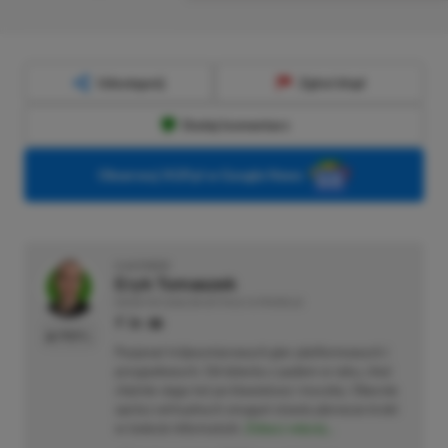
Udostępnij
Zgłoś błąd
Dodaj komentarz
Obserwuj XGP.pl w Google News
O AUTORZE
Eryk Tomaszek
REDAKTOR DZIAŁÓW ARTYKUŁY & PROMOCJE
PROFIL
Pasjonat trójwymiarowych gier platformowych i
przygodowych. Od dziecka z padem w ręku, choć
chętnie sięga też po klawiaturę i myszkę. Obecnie
oprócz wirtualnych zmagań stawia pierwsze kroki
w świecie informatyki.
Zobacz więcej...