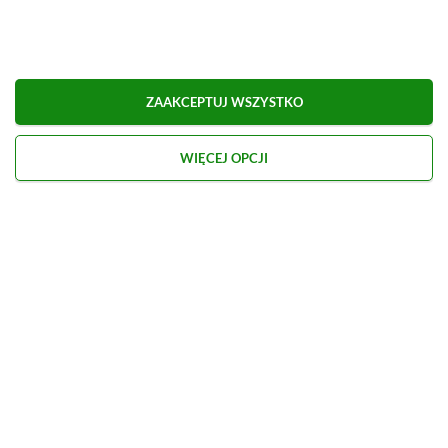
Obserwuj XGP.pl w Google News
ZAAKCEPTUJ WSZYSTKO
O AUTORZE
Marcel Goska
WIĘCEJ OPCJI
REDAKTOR DZIAŁU NEWSY & PROMOCJE
PROFIL
Zaczął interesować się grami od momentu
otrzymania PSP na komunię. Nie faworyzuje
żadnego gatunku gier, odpali wszystko, co wpadnie
mu w oko.
Zobacz więcej...
Liczba wpisów:
1910
(w redakcji od
14.08.2023
)
TAGI:
ENEBA
RESIDENT EVIL 2