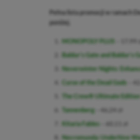
Pełna lista promocji w ramach De
poniżej.
MONOPOLY PLUS
– 17,99 z
Baldur’s Gate and Baldur’s G
Neverwinter Nights: Enhanc
Curse of the Dead Gods
– 42
The Crew® Ultimate Editio
Tannenberg
– 46,24 zł
Kitaria Fables
– 60,11 zł
Necromunda: Underhive Wa