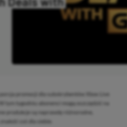
 Deals with
SKOPIOWANO
porcja promocji dla subskrybentów Xbox Live
 W tym tygodniu abonenci mogą oszczędzić na
one produkcje są naprawdę różnorodne,
naleźć coś dla siebie.