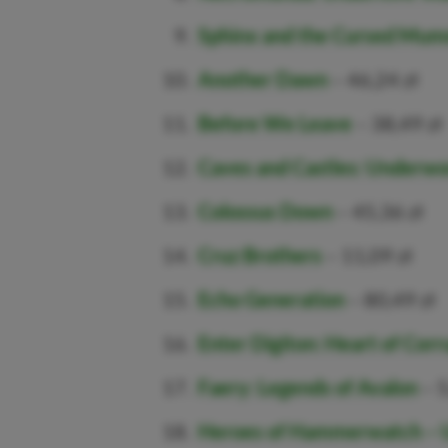
Sphinx and the Cursed Mu
Another Dawn
– 46,24 zł
Before We Leave
– 38,49 zł
Caves and Castles: Underwo
Colossus Down
– 45,36 zł
Cruz Brothers
– 11,09 zł
Echo Generation
– 80,49 zł
Enter Digiton: Heart of Corr
Faery: Legends of Avalon
– 5
Heroes of Hammerwatch – U