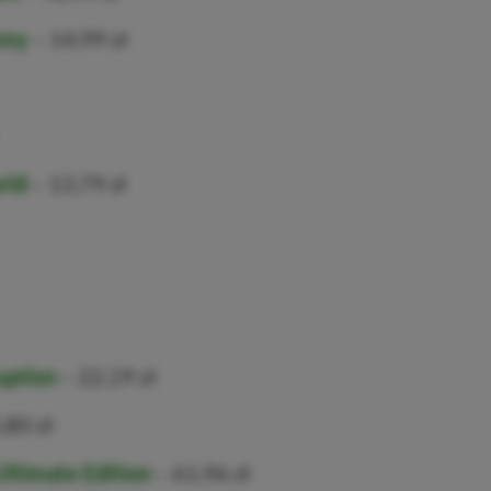
mmy
– 14,99 zł
rld
– 13,79 zł
uption
– 22,19 zł
,80 zł
ltimate Edition
– 61,96 zł