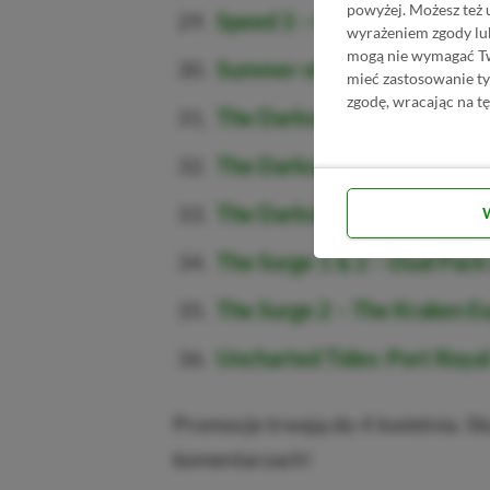
powyżej. Możesz też 
Speed 3 – Grand Prix
– 19,99
wyrażeniem zgody lu
mogą nie wymagać Two
Summer of Adventure Bund
mieć zastosowanie t
zgodę, wracając na tę
The Darkside Detective
– 44
The Darkside Detective – Se
The Darkside Detective: A F
The Surge 1 & 2 – Dual Pack
The Surge 2 – The Kraken E
Uncharted Tides: Port Roya
Promocje trwają do 4 kwietnia. Sku
komentarzach!