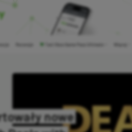
ocje
Recenzje
Tani Xbox Game Pass Ultimate
Więcej
artowały nowe