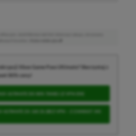
afiliacyjne. Jeżeli klikniesz taki link i dokonasz zakupu, otrzymamy
atkowych kosztów. |
Etyka redakcyjna
krypcji Xbox Game Pass Ultimate? Skorzystaj z
wet 80% ceny!
S ULTIMATE DO 80% TANIEJ (Z VPN-EM)
 ULTIMATE ZA 160 ZŁ (BEZ VPN – Z ZAMIAST 345