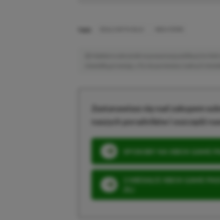
TAGI:
DEALS WITH GOLD
XBOX STORE
Niektóre odnośniki w powyższej publikacji to linki 
niewielką prowizję, a Ty nie poniesiesz żadnych dod
Zastanawiasz się nad zakupem subs
naszych poradników i oszczędź na
SPOSOBY NA XBOX GAME PAS
3 MIESIĄCE XBOX GAME PASS
ZŁ)