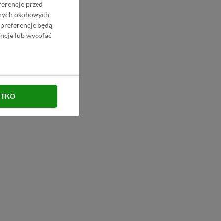
ferencje przed
danych osobowych
 preferencje będą
ncje lub wycofać
STKO