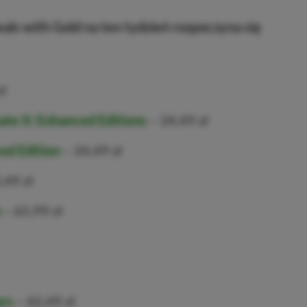
als with Gold na ten tydzień rozpoczyna się
ł
ate II: Enhanced Editions
– 34,49 zł
ed Edition
– 34,49 zł
,49 zł
n
– 65,99 zł
rs
– 42,49 zł