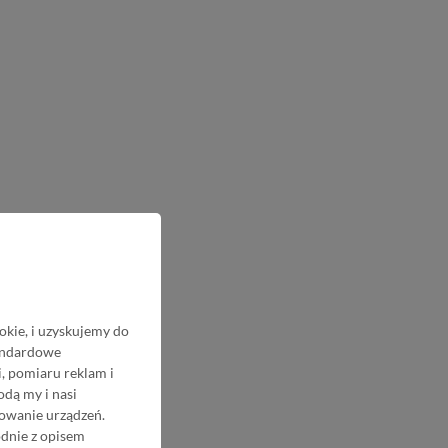
okie, i uzyskujemy do
tandardowe
, pomiaru reklam i
odą my i nasi
nowanie urządzeń.
odnie z opisem