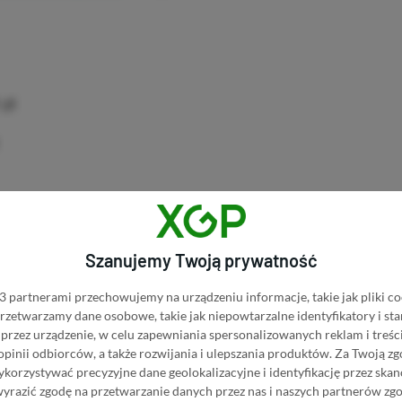
zł
e
– 23,12 zł
Szanujemy Twoją prywatność
 partnerami przechowujemy na urządzeniu informacje, takie jak pliki co
 przetwarzamy dane osobowe, takie jak niepowtarzalne identyfikatory i s
przez urządzenie, w celu zapewniania spersonalizowanych reklam i treści
ain (Xbox Version)
– 17,49 zł
 opinii odbiorców, a także rozwijania i ulepszania produktów.
Za Twoją zg
orzystywać precyzyjne dane geolokalizacyjne i identyfikację przez ska
wyrazić zgodę na przetwarzanie danych przez nas i naszych partnerów zg