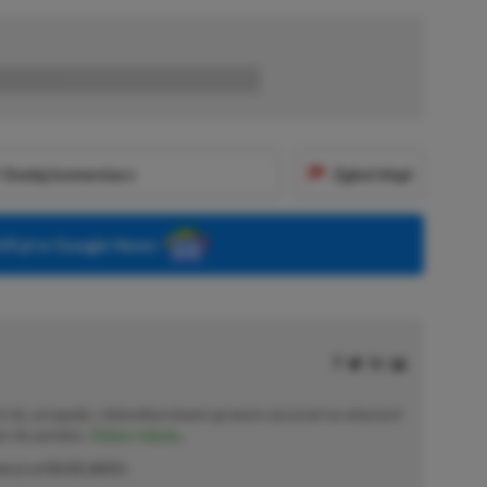
■■■■■■
Dodaj komentarz
Zgłoś błąd
P.pl w Google News
h lat, przygodę z dziennikarstwem growym zaczynał na własnych
już nie pamięta.
Zobacz więcej...
akcji od
02.02.2021
)