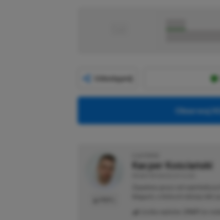
■
■■■■■
■■■■■■■■■■■
Udostępnij
Obserwuj XG
O AUTORZE
Kacper Kościański
REDAKTOR NACZELNY & CEO
Zapalony gracz od najmłodszyc
blogach, o których dzisiaj nikt 
PROFIL
Liczba wpisów:
2469
(w red