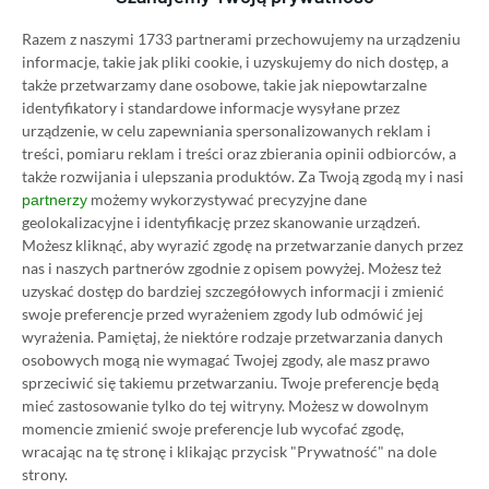
msc. Przedstawione w nim sposoby są w 100%
Razem z naszymi 1733 partnerami przechowujemy na urządzeniu
legalne i bezpieczne – pierwszą wersję tego
informacje, takie jak pliki cookie, i uzyskujemy do nich dostęp, a
także przetwarzamy dane osobowe, takie jak niepowtarzalne
poradnika opublikowaliśmy w 2021 roku i od tego
identyfikatory i standardowe informacje wysyłane przez
czasu skorzystały z niego już dziesiątki tysięcy osób.
urządzenie, w celu zapewniania spersonalizowanych reklam i
Oczywiście nasz poradnik na tani Xbox Game Pass
treści, pomiaru reklam i treści oraz zbierania opinii odbiorców, a
także rozwijania i ulepszania produktów.
Za Twoją zgodą my i nasi
Ultimate jest regularnie aktualizowany, dzięki
możemy wykorzystywać precyzyjne dane
partnerzy
czemu możesz mieć pewność, że masz do czynienia z
geolokalizacyjne i identyfikację przez skanowanie urządzeń.
jego najnowszą i w pełni aktualną wersję.
Możesz kliknąć, aby wyrazić zgodę na przetwarzanie danych przez
nas i naszych partnerów zgodnie z opisem powyżej. Możesz też
uzyskać dostęp do bardziej szczegółowych informacji i zmienić
Zaprzyjaźnione sklepy przygotowały dla naszych
swoje preferencje przed wyrażeniem zgody lub odmówić jej
czytelników solidne rabaty, które w połączeniu
wyrażenia.
Pamiętaj, że niektóre rodzaje przetwarzania danych
osobowych mogą nie wymagać Twojej zgody, ale masz prawo
opisanymi w tym poradniku sposobami pozwalają
sprzeciwić się takiemu przetwarzaniu. Twoje preferencje będą
oszczędzić na abonamencie Xbox Game Pass
mieć zastosowanie tylko do tej witryny. Możesz w dowolnym
Ultimate tak ogromną kwotę (nawet 80% względem
momencie zmienić swoje preferencje lub wycofać zgodę,
wracając na tę stronę i klikając przycisk "Prywatność" na dole
ceny regularnej). Promocja może dobiec końca w
strony.
każdej chwili, bo liczba kodów u sprzedawców jest