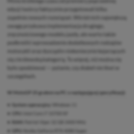
Mimo krótkiego czasu od premiery poprzedniej
edycji twórcy faktycznie przygotowali kilka
zupełnie nowych rozwiązań. Wśród nich największą
uwagę przykuwa implementacja drugiego,
zręcznościowego modelu jazdy, ale warto także
podkreślić wprowadzenie dodatkowych rodzajów
motocykli oraz dyscyplin niekoniecznie kojarzących
się z królewską kategorią. To więcej, niż można się
było spodziewać — pytanie, czy diabeł nie tkwi w
szczegółach.
W MotoGP 25 grałem na PC o następującej specyfikacji:
System operacyjny:
Windows 11
CPU:
Intel Core i7 10700 KF
RAM:
Patriot Viper 32 GB 3400 MHz
GPU:
Nvidia GeForce RTX 4080 Super