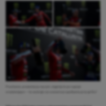
Powitanie, prezentacja naczyń, sięgnięcie po napoje
orzeźwiające — to wyścigi czy scenariusz spotkania przy grillu?