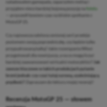
naładowałem gamepada, zaparzyłem melisę i
przyjąłem nieco bardziej bojową pozycję na
fotelu
— przyszedł bowiem czas na bliskie spotkanie z
MotoGP 25.
Czy najnowsza odsłona cenionej serii przebije
poziomem swoją poprzedniczkę, czy będzie tylko
przypudrowaną kalką? Jakie rozwiązania Włosi
przygotowali dla nowicjuszy, a na co mogą liczyć
bardziej zaawansowani wirtualni motocykliści?
Jak
zawsze kluczowe w takich produkcjach pytanie
brzmi jednak: czy czuć tutaj surową, uzależniającą
prędkość?
Zapraszam do lektury mojej recenzji!
Recenzja MotoGP 25 — słowem