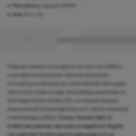
Płyta główna:
Gigabyte Z490M
Dysk:
M.2 1 TB
■
■■■■■■■■■■■■■■■■■
Podczas zabawy na szczęście ani razu nie trafiłem
na problemy techniczne, które przerwałyby
wirtualną rywalizację lub uniemożliwiły dalszą grę.
Jest to tym większa ulga, że produkcja powstała na
dość kapryśnym silniku UE5, co stanowi kolejny
etap ewolucji technologicznej serii, od lat związanej
z technologią od Epic.
Cieszy również fakt, iż
trudno doszukiwać się tutaj szczególnych
bugów
czy potknięć technicznych wpływających na