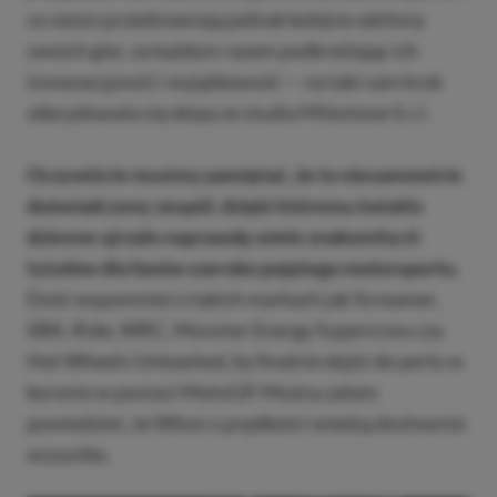
co sezon przedstawiają jednak kolejne odsłony
swoich gier, za każdym razem podkreślając ich
innowacyjność i wyjątkowość — na taki sam krok
zdecydowała się ekipa ze studia Milestone S.r.l.
Oczywiście musimy pamiętać, że to niesamowicie
doświadczony zespół, dzięki któremu światło
dzienne ujrzało naprawdę wiele znakomitych
tytułów dla fanów szeroko pojętego motorsportu.
Dość wspomnieć o takich markach jak Screamer,
SBK, Ride, WRC, Monster Energy Supercross czy
Hot Wheels Unleashed, by finalnie dojść do perły w
koronie w postaci MotoGP. Można zatem
powiedzieć, że Włosi o prędkości wiedzą dosłownie
wszystko.