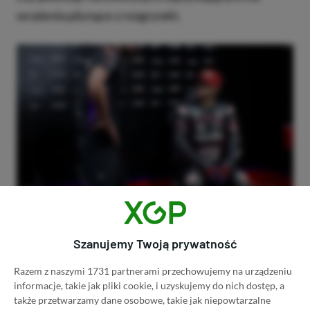
wrażenia płynące z rozgrywki.
Czy zbiera mi się na reprymendę?
Szanujemy Twoją prywatność
MotoGP 25 ukazało się 30 kwietnia 2025 roku na
Razem z naszymi 1731 partnerami przechowujemy na urządzeniu
PC, PS4, PS5, Xbox One, Xbox Series X|S oraz
informacje, takie jak pliki cookie, i uzyskujemy do nich dostęp, a
Nintendo Switch. Tak szeroka kompatybilność jest
także przetwarzamy dane osobowe, takie jak niepowtarzalne