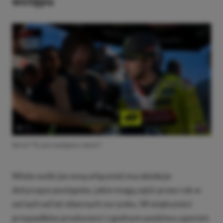
wstępu
Serio? To już następny sezon?
Wiele osób (ze mną włącznie) ma obiekcje
dotyczące postępów, jakie mogą zajść przez rok w
seriach od lat obecnych na rynku. W większości
przypadków producenci z godnym podziwu uporem