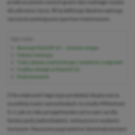
przekraczaniem swoich granic bez realnego ryzyka
dla zdrowia i życia. W tę definicję idealnie wpisują
się tytuły poświęcone sportom motorowym.
Spis treści
Recenzja MotoGP 25 — słowem wstępu
Fabuła i świat gry
Tryby zabawy, mechanika gry i wrażenia z rozgrywki
Grafika i dźwięk w MotoGP 25
Podsumowanie
O ile większość tego typu produkcji skupia się na
wszelkiej maści samochodach, to studio Milestone
S.r.l. jak co roku przygotowało coś w sam raz dla
fanów jazdy jednośladami, zwłaszcza w wydaniu
torowym. Nauczony poprzednimi doświadczeniami