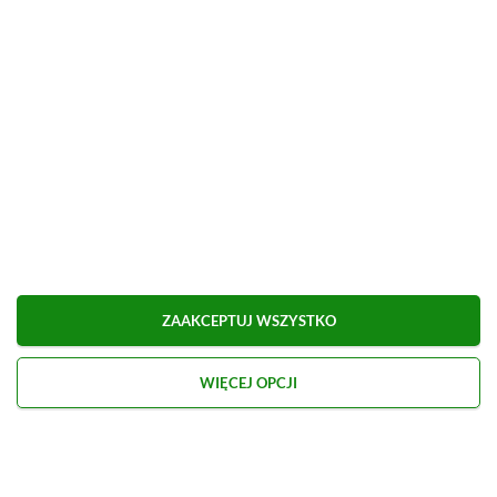
ZAAKCEPTUJ WSZYSTKO
WIĘCEJ OPCJI
Czasem warto zmienić perspektywę.