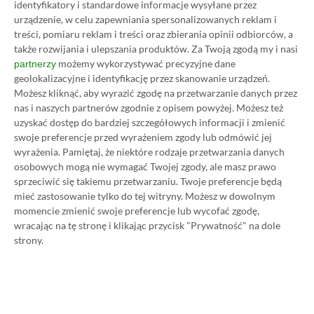
o tyle godna pochwały, że gra oferuje „niemal pełen”
identyfikatory i standardowe informacje wysyłane przez
urządzenie, w celu zapewniania spersonalizowanych reklam i
cross-play
. Niestety ze wspólnej rywalizacji z
treści, pomiaru reklam i treści oraz zbierania opinii odbiorców, a
innymi platformami są wyłączeni użytkownicy
także rozwijania i ulepszania produktów.
Za Twoją zgodą my i nasi
„Pstryczka”.
możemy wykorzystywać precyzyjne dane
partnerzy
geolokalizacyjne i identyfikację przez skanowanie urządzeń.
Możesz kliknąć, aby wyrazić zgodę na przetwarzanie danych przez
Zanim przejdę do głównej części artykułu,
nas i naszych partnerów zgodnie z opisem powyżej. Możesz też
chciałbym zaznaczyć, że recenzja MotoGP 25
uzyskać dostęp do bardziej szczegółowych informacji i zmienić
swoje preferencje przed wyrażeniem zgody lub odmówić jej
powstała dzięki uprzejmości firmy PLAION, która
wyrażenia.
Pamiętaj, że niektóre rodzaje przetwarzania danych
dostarczyła nam pełną wersję gry jeszcze przed
osobowych mogą nie wymagać Twojej zgody, ale masz prawo
premierą.
sprzeciwić się takiemu przetwarzaniu. Twoje preferencje będą
mieć zastosowanie tylko do tej witryny. Możesz w dowolnym
momencie zmienić swoje preferencje lub wycofać zgodę,
wracając na tę stronę i klikając przycisk "Prywatność" na dole
Fabuła i świat gry
strony.