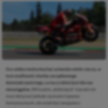
Gry wideo można kochać za bardzo wiele rzeczy, w
tym możliwość choćby szczątkowego
doświadczania tego, co na co dzień jest dla nas
nieosiągalne.
Wirtualne „dotknięcie” marzeń nie
musi dotyczyć jednak czynności typowo
fantastycznych, ale może być związane z