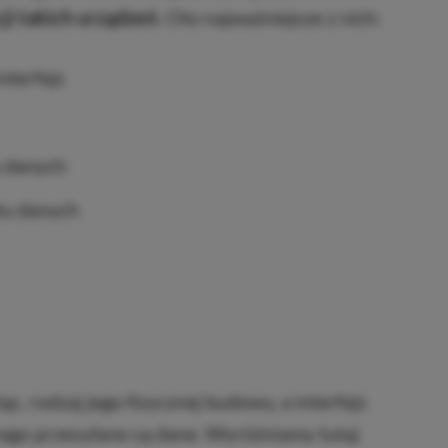
i takich urządzeń.
Oto najważniejsze z nich:
nterfejs
 danych
tu danych
c, rodzaj jego fizycznej budowy, a interfejs
ego przesyłane są dane. Wyróżniamy tutaj