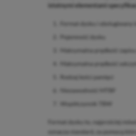
istotnymi elementami specyfikacj
Format dysku i obsługiwany i
Pojemność dysku
Maksymalna prędkość zapisu
Maksymalna prędkość odczy
Rodzaj kości pamięci
Niezawodność MTBF
Współczynnik TBW
Format dysku to, najprościej mówią
oznacza standard, za pomocą któr