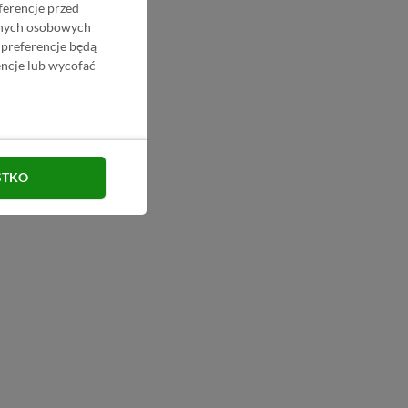
ferencje przed
danych osobowych
 preferencje będą
ncje lub wycofać
STKO