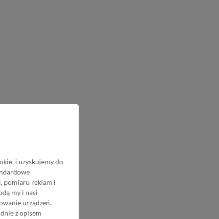
okie, i uzyskujemy do
tandardowe
, pomiaru reklam i
odą my i nasi
nowanie urządzeń.
odnie z opisem