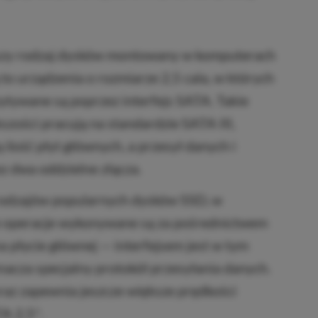
szy rodzaj dysków montowany w komputerach
 to urządzenia o rozmiarze 2,5 cala, w których
ytywane są poprzez interfejs SATA. Takie
zości pracują na standardzie SATA III,
ilość płyt głównych, a przesył danych i
ez dwa oddzielne złącza.
rodzajów popularnych dysków SSD, w
e operacje wykonywane są za pośrednictwem
a płycie głównej — interfejsem jest w tym
acza specjalny protokół przesyłania danych.
raz zapewnia jeszcze większe prędkości
TA 2,5″.