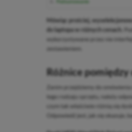
Podsumowanie
Mówiąc prościej, wyselekcjonow
do laptopa w różnych cenach.
Pod
wykorzystywane przez nie interfe
zestawieniem.
Różnice pomiędzy
Zanim przejdziemy do omówienia
tego rodzaju sprzętu, należy odp
czym tak właściwie różnią się dy
Odpowiedź jest, jak się okazuje, b