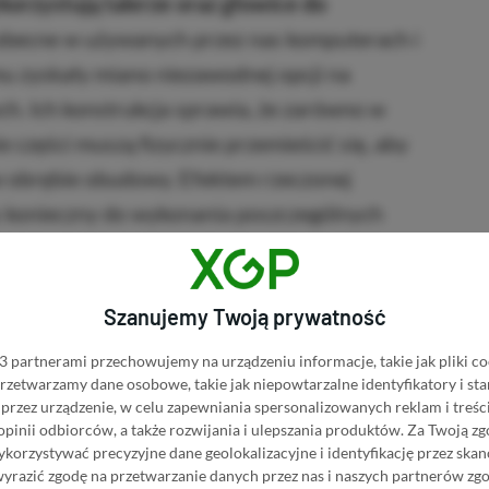
orzystują talerze oraz głowice do
obecne w używanych przez nas komputerach i
emu zyskały miano niezawodnej opcji na
ch. Ich konstrukcja sprawia, że zarówno w
ie części muszą fizycznie przemieścić się, aby
w obrębie obudowy. Efektem rzeczonej
s konieczny do wykonania poszczególnych
 systemu operacyjnego, czy zapisanie plików
 „HDD-ków” jest z kolei bardzo dobry stosunek
Szanujemy Twoją prywatność
 partnerami przechowujemy na urządzeniu informacje, takie jak pliki co
 tych samych działań na plikach używają
 przetwarzamy dane osobowe, takie jak niepowtarzalne identyfikatory i s
przez urządzenie, w celu zapewniania spersonalizowanych reklam i treści
ych komponentów.
Brak mechanicznych,
 opinii odbiorców, a także rozwijania i ulepszania produktów.
Za Twoją zg
racje wykonywane są kilka razy szybciej w
orzystywać precyzyjne dane geolokalizacyjne i identyfikację przez ska
wyrazić zgodę na przetwarzanie danych przez nas i naszych partnerów zg
i talerzowymi. Takie rozwiązanie w