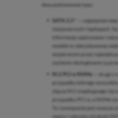
dwa podstawowe typy:
SATA 2,5″
— najpopularniej
stacjonarnych i laptopach. Są
informacje zapisywane i odcz
modele w zdecydowanej więks
wspieranym przez największą 
zasilanie obsługiwane są prz
M.2 PCI-e NVMe
— drugi z 
przypadku którego wszystki
złącza M.2 znajdującego się n
przypadku PCI-e, a NVMe ozn
To rozwiązanie jest nowsze o
zapisu i odczytu niż dyski SA