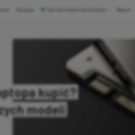
ocje
Recenzje
Tani Xbox Game Pass Ultimate
Więcej
aptopa kupić?
szych modeli
SKOPIOWANO