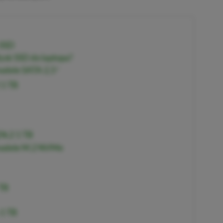
 SSD
ysk SSD do laptopa?
modele SATA 2,5″
1 TB
.2 1 TB
 modele M.2 NVMe
 TB
 1 TB