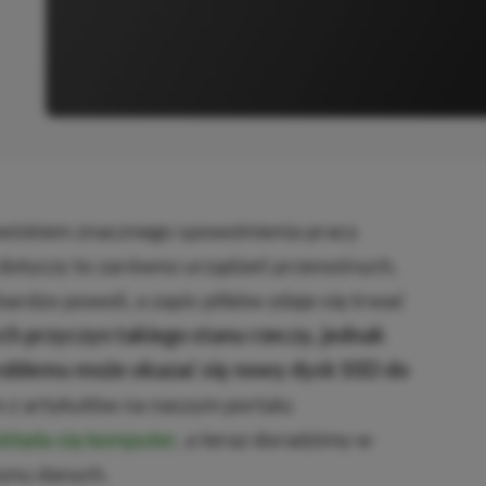
awiskiem znacznego spowolnienia pracy
 dotyczy to zarówno urządzeń przenośnych,
bardzo powoli, a zapis plików zdaje się trwać
ch przyczyn takiego stanu rzeczy, jednak
problemu może okazać się nowy dysk SSD do
 z artykułów na naszym portalu
 składa się komputer
, a teraz doradzimy w
zynu danych.