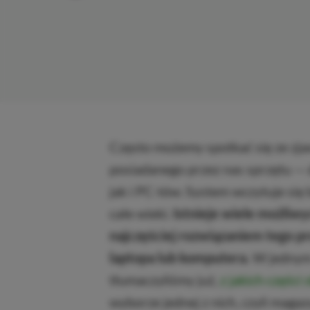
Często możemy spotkać się ze zj
posiadanego przez nas sprzętu —
jak i PC-tów. System wczytuje się 
całe wieki.
Istnieje wiele możliwy
najczęściej rozwiązaniem tego 
laptopa lub komputera.
W jednym
tłumaczyliśmy już,
z jakich części
wyborze jednej z nich, czyli maga