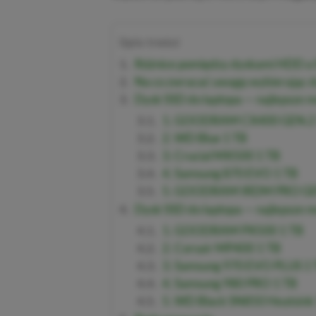
Spis treści
Różnice pomiędzy dyskami HDD a
Na co zwracać uwagę wybierając d
Dysk SSD do laptopa — najlepsze 
1. GOODRAM CX400 GEN.2 
2. WD Blue 1 TB
3. Crucial MX500 1 TB
4. Samsung 870 EVO 1 TB
5. GOODRAM IRDM PRO GEN
Dysk SSD do laptopa — najlepsze
1. GOODRAM PX500 1 TB
2. Corsair MP400 1 TB
3. Samsung 970 EVO PLUS 1
4. Samsung 980 PRO 1 TB
5. WD Black SN850 Heatsink