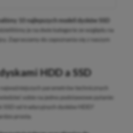
aliśmy 10 najlepszych modeli dysków SSD
zieliliśmy je na dwie kategorie ze względu na
jsy. Zapraszamy do zapoznania się z naszym
 dyskami HDD a SSD
 najważniejszych parametrów technicznych
owiedzieć sobie na jedno podstawowe pytanie:
ski SSD od tradycyjnych dysków HDD?
ardzo prosta.