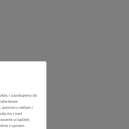
okie, i uzyskujemy do
tandardowe
, pomiaru reklam i
odą my i nasi
nowanie urządzeń.
odnie z opisem