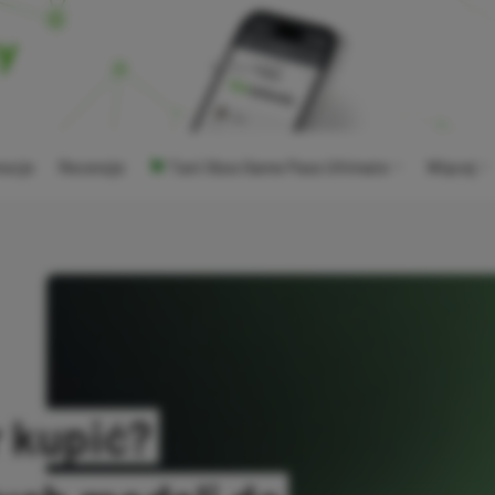
ocje
Recenzje
Tani Xbox Game Pass Ultimate
Więcej
 kupić?