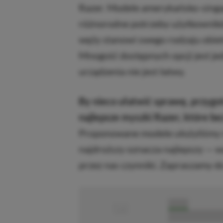
Razer. Modele amerykańsko-singa
różnorodne potrzeby użytkowników
węży stanowi swego rodzaju obiet
Mnogość dostępnych opcji jest je
urządzenia nie jest łatwy.
By nieco ułatwić sprawę, przygo
najlepsze myszki Razer, które be
Proponowane modele ułożyliśmy r
najdroższy oznacza najlepszy — 
przez nas czynniki. Zapraszamy do
■
■■■■■
■■■■■■■■■■■