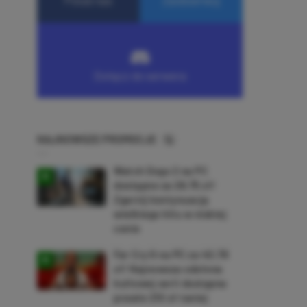
NAJNOWSZE PROMOCJE
Watch Dogs 2 na PC
dostępne za 28,75 zł!
Zgarnij kontynuację
wielkiego hitu w niskiej
cenie
Far Cry 6 na PC za 40,78
zł! Najnowsza odsłona
kultowej serii dostępna
prawie 210 zł taniej