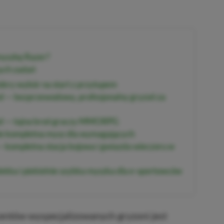
myszkę Razer?
nych zadań
bry wybór na start z przytupem
d — bezprzewodowy, profesjonalny gryzoń za
ed — tajna broń graczy MMORPG
ale kompletna mysz dla wymagających
 — kompletna stacja bojowa i gwiazda wieczoru w
lekka i piekielnie szybka myszka dla e-sportowców
entów wyspecjalizowanych gryzoni jest