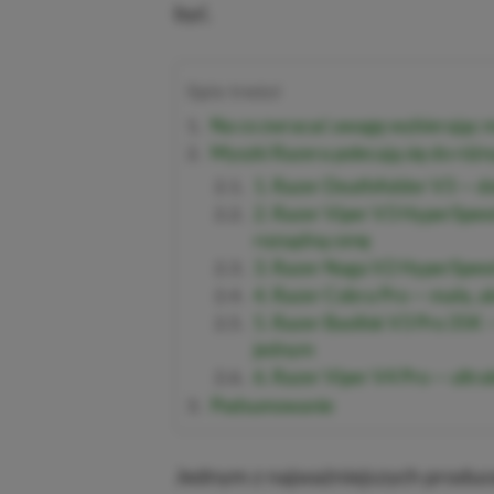
być.
Spis treści
Na co zwracać uwagę wybierając 
Myszki Razera polecają się do róż
1. Razer DeathAdder V3 — do
2. Razer Viper V3 HyperSpee
rozsądną cenę
3. Razer Naga V2 HyperSpe
4. Razer Cobra Pro — mała, 
5. Razer Basilisk V3 Pro 35K
jednym
6. Razer Viper V4 Pro — ultra
Podsumowanie
Jednym z najważniejszych produc