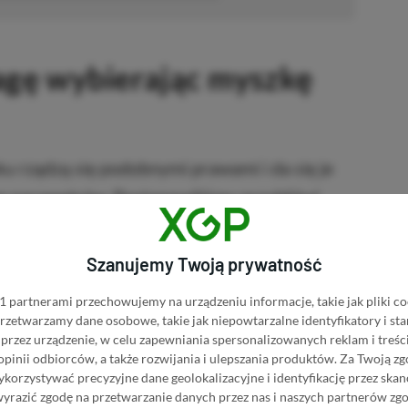
agę wybierając myszkę
u rządzą się podobnymi prawami i da się je
m parametrów. Postanowiliśmy przybliżyć
omnieć znaczenie kluczowych elementów
 jako że ułatwi to ostateczny wybór
Szanujemy Twoją prywatność
b każdego użytkownika.
 partnerami przechowujemy na urządzeniu informacje, takie jak pliki co
 przetwarzamy dane osobowe, takie jak niepowtarzalne identyfikatory i s
w, czyli właściwości sensorów.
Parametry
przez urządzenie, w celu zapewniania spersonalizowanych reklam i treści
 opinii odbiorców, a także rozwijania i ulepszania produktów.
Za Twoją zg
ków optycznych wysokiej klasy są w stanie
orzystywać precyzyjne dane geolokalizacyjne i identyfikację przez ska
dziej wymagających e-sportowców, choć
wyrazić zgodę na przetwarzanie danych przez nas i naszych partnerów zg