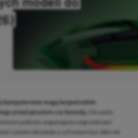
ych modeli do
26)
OWANO
ria komputerowe mogą bezpośrednio
nego przed pecetem czy konsolą.
Dla wielu
zeńcem podczas angażującej rozgrywki jest
ość czasem decyduje o cyfrowym być albo nie