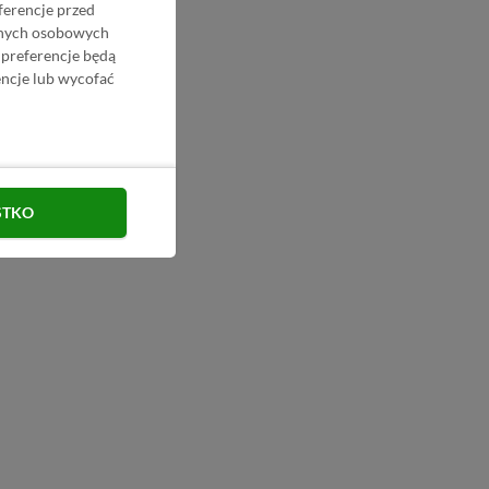
ferencje przed
danych osobowych
 preferencje będą
ncje lub wycofać
STKO