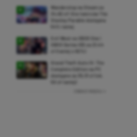
Wanderstop na Steam za
34,82 zł! Gra twórców The
Stanley Parable dostępna
54% taniej
Evil West na XBOX One i
XBOX Series X|S za 21,44
zł (taniej o 92%)
Grand Theft Auto IV: The
Complete Edition na PC
dostępne za 35,31 zł (ok.
50 zł taniej)
ZOBACZ WIĘCEJ