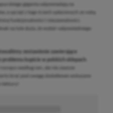
purskiego giganta odpowiadają na
, a sprzęt z logo trzech splecionych ze sobą
nicę funkcjonalności i niezawodności.
dnak na tyle duża, że wybór odpowiedniego
towaliśmy zestawienie zawierające
z problemu kupicie w polskich sklepach.
osnąco według cen, ale nie zawsze
warto brać pod uwagę dodatkowe wskazane
 lektury!
■■■■■■