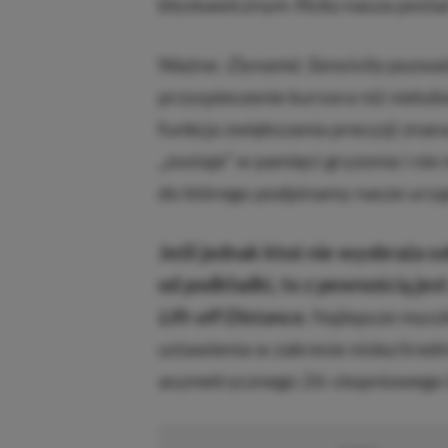
błyskawicznym
flicku
nasza posta
Ważne:
Dynamic Sensivity
pozwala
przyspieszenie kursora niż nielub
funkcja zwiększania precyzji zna
„zostaje” w pamięci gryzonia i ni
do którego podpinamy nasze urząd
Jeśli jednak ktoś nie wyobraża 
od podkładki, to z pewnością jes
Lift-off Distance
.
Najlepsze myszk
ustawienia w zakresie nisko/śred
asymetrycznego 26-stopniowego L