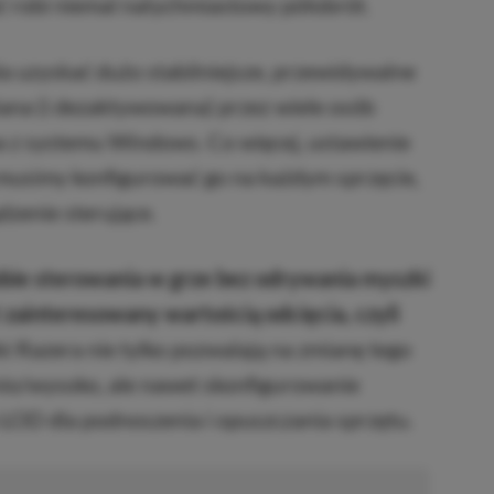
ć robi niemal natychmiastowy półobrót.
 uzyskać dużo stabilniejsze, przewidywalne
iana (i dezaktywowana) przez wiele osób
na z systemu Windows. Co więcej, ustawienie
e musimy konfigurować go na każdym sprzęcie,
zenie sterujące.
sobie sterowania w grze bez odrywania myszki
t zainteresowany wartością odcięcia, czyli
i Razera nie tylko pozwalają na zmianę tego
nio/wysoko, ale nawet skonfigurowanie
OD dla podnoszenia i opuszczania sprzętu.