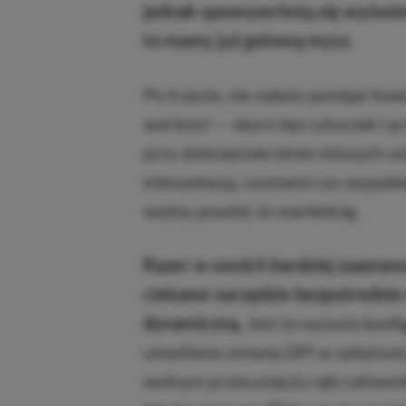
jednak upowszechnią się wyświet
to mamy już gotową mysz.
Po trzecie, nie należy pomijać kwe
wartości — skoro bez sztuczek i p
przy dziesięciokrotnie niższych u
interpolacją, szumami czy wypada
ważny powód, to marketing.
Razer w swoich bardziej zaawan
ciekawe narzędzie bezpośrednio 
dynamiczną.
Jest to wysoce konfi
umożliwia zmianę DPI w zależnośc
wolnym przesunięciu ręki celownik