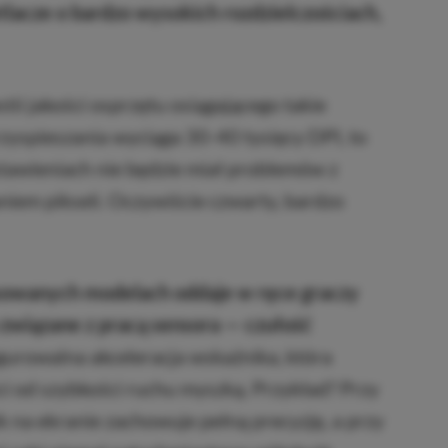
lacze o bardzo wysokich rozdzielczościach,
stii jakości osprzętu osiągającego takie
rzyspieszania wyciąga 30-40 tysięcy DPI, to
stawieniach nie będzie miał problemów z
niem pikseli. Oczywiście czwarty, bardzo
sowanych modelach oddaje w ręce graczy
związane z pracą sensora — czułość
gurowalna akceleracja wskaźnika, która
i od szybkości ruchu myszką. Przykład? Przy
 na ekranie zachowuje pełną precyzję, a przy