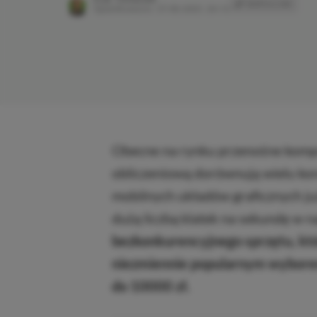
SKOPIUJ LINK
SK
Opublikowano:
27.09.2023, 20:12
Obecne na rynku przenośne komp
obliczeniową dorównują wielu ko
mobilnych układów graficznych ju
dużą liczbą klatek na sekundę w 
bezkonkurencyjnego sprzętu, kt
niezmiennie popularnym wyborem
do 10000 zł.