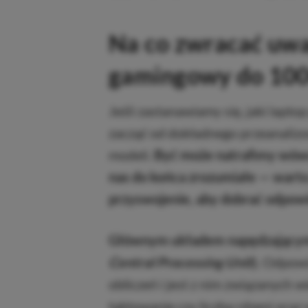
Na co zwracać uwa
gamingowy do 100
Jeśli zastanawiamy się, jaki lap
zacząć od dokładnego przeanalizo
modeli.
Być może natrafimy wówcza
nas do końca zrozumiałe — warto 
przyswojenie, aby dobrać odpowi
Głównym układem napędzającym c
Central Processing Unit
).
Odpowi
obliczeń i jest z nim związanych w
taktowanie czy liczba rdzeni ora