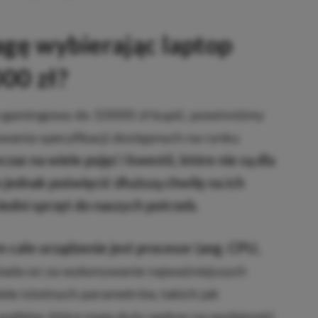
gę wybierając laptop
00 zł?
top gamingowy do 10000 zł kupić, powinniśmy
wania specyfikacji dostępnych na rynku
s na wiele pojęć i kwestii, które nie są dla
jednak poświęcić dłuższą chwilę na ich
edni sprzęt do naszych potrzeb.
ałe urządzenie jest procesor (ang. CPU,
ada on za wykonywanie najważniejszych
iele istotnych parametrów, takich jak
z wątków, które mają duży wpływ na wydajność.