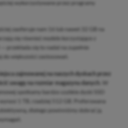
ęściej wykorzystywane przez programy
ęściej zaoferuje nam 16 lub nawet 32 GB na
rzają się również modele korzystające z
 — przekłada się to nadal na zupełnie
ej do większości zastosowań.
miejsca zajmowanej na naszych dyskach przez
ócić uwagę na rozmiar magazynu danych.
W
cenowej spotkamy bardzo szybkie dyski SSD
wynosi 1 TB, rzadziej 512 GB. Preferowana
ubiektywną, dlatego powinniśmy dobrać ją
 wymagań.