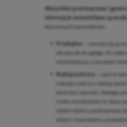
Wszystkie przetwarzane i gene
informacje wyświetlane są na ek
kluczowych parametrów:
Przekątna
— wyraża się ją w 
ekranu do drugiego. Im więks
wyświetlacza, a zarazem sam
Rodzaj matrycy
— jest to te
rodzaju matrycy zależą opty
kontrast i jasność, dlatego 
rynku wyróżniamy tu dwa cz
(dobre kolory, podstawowy ko
dobre i żywe kolory, prawdzi