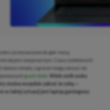
OPIOWANO
utery przeznaczone do gier mocą
nstrukcjom stacjonarnym. Czasy osłabionych
ż dawno minęły, a gracze mogą cieszyć się
najnowszych
grach AAA
.
Wiele osób szuka
óry można wszędzie zabrać ze sobą —
 w takiej sytuacji jest laptop gamingowy