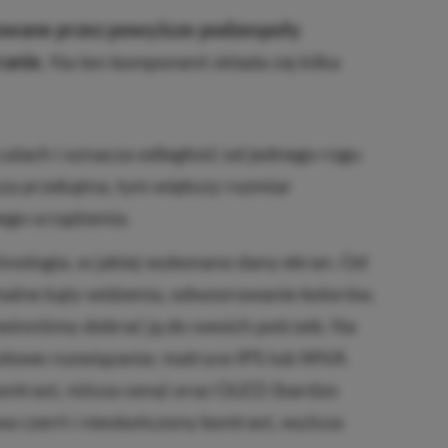
rowane przez powyższe podzespoły
ranie.
Na ten komponent składa się kilka
calach i oznacza odległość od jednego rogu
za przekątna, tym większy rozmiar
ego urządzenia.
chnologia, w jakiej wykonano dany ekran. Od
malne kąty widzenia, odwzorowanie kolorów,
powinniśmy dobrać ją do swoich potrzeb. Na
ołowe rozwiązania: matryce IPS lub WVA
ntrast, niższa cena) oraz OLED (bardzo
wa czerń i nieskończony kontrast, wyższa