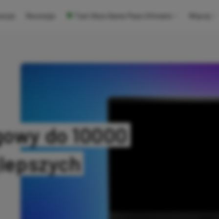
ocje
Recenzje
Tani Xbox Game Pass Ultimate
Więcej
gowy do 10000
jlepszych