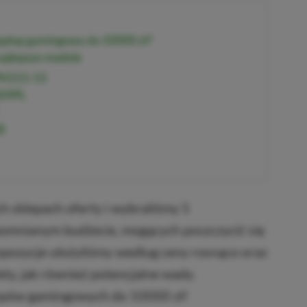
aptop gamingowy do 10000 zł?
ajlepsze modele
 PH315-55
809PL
8
h sklepach oferty i wybraliśmy 5
omnianym budżecie, mogących poszczycić się
opozycje ułożyliśmy według ceny rosnąco oraz
ety, jak również potencjalne wady.
topów gamingowych do 10000 zł!