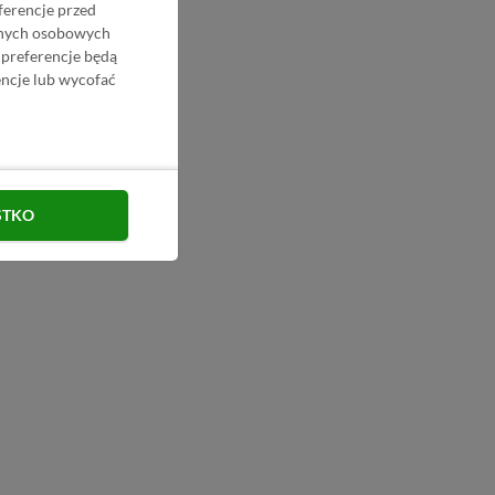
ferencje przed
danych osobowych
 preferencje będą
ncje lub wycofać
STKO