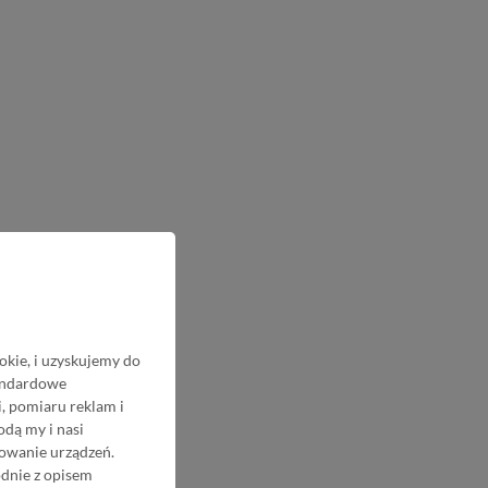
okie, i uzyskujemy do
tandardowe
, pomiaru reklam i
odą my i nasi
nowanie urządzeń.
odnie z opisem