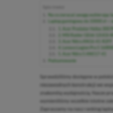
Spis treści
Na co zwracać uwagę wybierając l
Laptop gamingowy do 10000 zł — n
1. Acer Predator Helios 300
2. MSI Raider GE66 12UGS-
3. Acer Nitro AN16-41-R2FF
4. Lenovo Legion Pro 5 16IRX
5. Acer Nitro 5 AN517-41
Podsumowanie
Sprawdziliśmy dostępne w polskic
niezawodnych konstrukcji we wsp
znakomitą wydajnością. Nasze pr
wymieniliśmy wszelkie istotne zal
Zapraszamy na nasz ranking lap