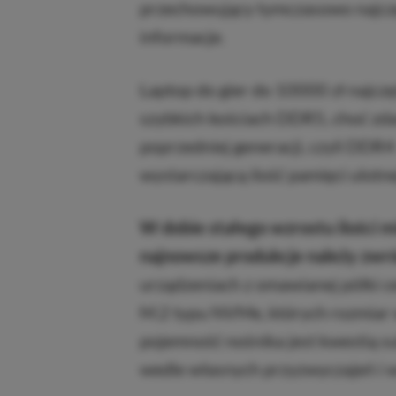
przechowujący tymczasowo najcz
informacje.
Laptop do gier do 10000 zł najcz
szybkich kościach DDR5, choć zda
poprzedniej generacji, czyli DDR4
wystarczającą ilość pamięci ulotn
W dobie stałego wzrostu ilości 
najnowsze produkcje należy zwr
urządzeniach z omawianej półki 
M.2 typu NVMe, których rozmiar 
pojemność nośnika jest kwestią s
wedle własnych przyzwyczajeń i