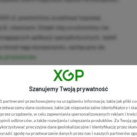
000 zł, powinniśmy oczekiwać topowej
j 8. rdzeniami. Dzięki niej uruchomimy nie
magających aplikacji specjalistycznych. Jeżeli
a temat tego komponentu, zachęcamy do
gu procesorów
.
ementem specyfikacji jest karta graficzna
Unit
).
Tak jak procesor, wykonuje ona wiele
Szanujemy Twoją prywatność
iązanych z przetwarzaniem i wyświetlaniem
 partnerami przechowujemy na urządzeniu informacje, takie jak pliki co
 przetwarzamy dane osobowe, takie jak niepowtarzalne identyfikatory i s
przez urządzenie, w celu zapewniania spersonalizowanych reklam i treści
 opinii odbiorców, a także rozwijania i ulepszania produktów.
Za Twoją zg
go podzespołu w największej mierze zależy
orzystywać precyzyjne dane geolokalizacyjne i identyfikację przez ska
klatek animacji na sekundę.
wyrazić zgodę na przetwarzanie danych przez nas i naszych partnerów zg