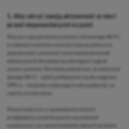
1. Aby ukryć swoją aktywność w sieci
przed niepowołanymi oczami
W pracy najczęściej korzystamy z firmowego Wi-Fi;
w szkołach trend ten również stale przybiera na
popularności, ponieważ coraz więcej placówek
edukacyjnych decyduje się udostępnić sygnał
swoim uczniom. Nie każdy jednak wie, że właściciel
danego Wi-Fi – jeżeli podłączymy się do niego bez
VPN-a – może bez większego trudu podejrzeć, co
robimy w internecie.
Mowa tutaj m.in. o sprawdzeniu historii
przeglądania, przechwyceniu wysyłanych
wiadomości czy nawet kradzieży danych do konta