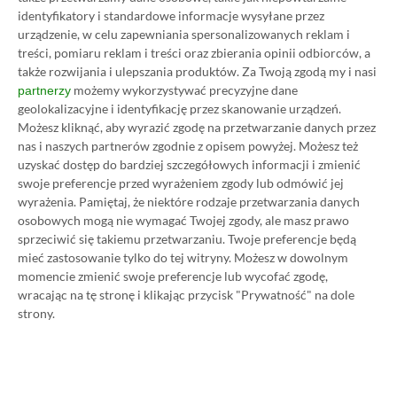
przez cały tydzień pracowałem, przesiadując w
identyfikatory i standardowe informacje wysyłane przez
urządzenie, w celu zapewniania spersonalizowanych reklam i
popularnej sieciówce z kawą i bajglami, bo zmusił
treści, pomiaru reklam i treści oraz zbierania opinii odbiorców, a
mnie do tego remont mieszkania – byłem jednak na
także rozwijania i ulepszania produktów.
Za Twoją zgodą my i nasi
tyle odpowiedzialny, aby przed przyłączeniem się
możemy wykorzystywać precyzyjne dane
partnerzy
geolokalizacyjne i identyfikację przez skanowanie urządzeń.
do kawiarnianego Wi-Fi najpierw odpalić VPN-a.
Możesz kliknąć, aby wyrazić zgodę na przetwarzanie danych przez
nas i naszych partnerów zgodnie z opisem powyżej. Możesz też
Zagrożenia płynące z korzystania z publicznej sieci
uzyskać dostęp do bardziej szczegółowych informacji i zmienić
swoje preferencje przed wyrażeniem zgody lub odmówić jej
bez swoistej „tarczy”, jaką niewątpliwie jest VPN,
wyrażenia.
Pamiętaj, że niektóre rodzaje przetwarzania danych
są jeszcze większe niż te wynikające z używania Wi-
osobowych mogą nie wymagać Twojej zgody, ale masz prawo
Fi w pracy lub szkole, ponieważ w miejscach takich
sprzeciwić się takiemu przetwarzaniu. Twoje preferencje będą
mieć zastosowanie tylko do tej witryny. Możesz w dowolnym
jak kawiarnie czy restauracja przewija się znacznie
momencie zmienić swoje preferencje lub wycofać zgodę,
więcej różnych ludzi, kiedy w szkołach czy pracy
wracając na tę stronę i klikając przycisk "Prywatność" na dole
użytkownikami sieci są zwykle mniej więcej te same
strony.
osoby.
Taki stan rzeczy sprawia, że Wi-Fi w kawiarniach,