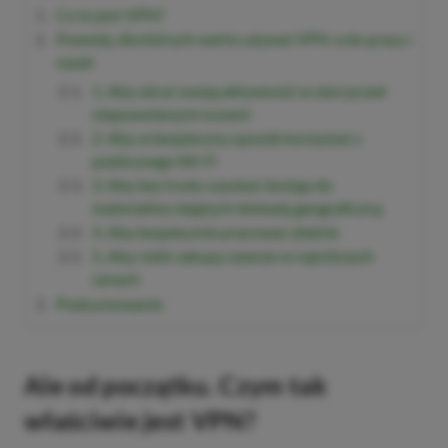
Co to jest VPN?
Powody, dla których warto używać VPN-a do pracy i
nauki
1. Aby ukryć swoją aktywność w sieci przed
niepowołanymi oczami
2. Aby w bezpieczny sposób korzystać z
publicznego Wi-Fi
3. Aby bez trudu uzyskać dostęp do
materiałów objętych blokadą geograficzną
4. Aby bezpiecznie pracować zdalnie
5. Aby robić zakupy zawsze w najniższych
cenach
Podsumowanie
Ale od początku. Czym tak
właściwie jest VPN?