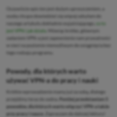
Oczywiście opis ten jest dużym uproszczeniem, a
osoby chcące dowiedzieć się więcej odsyłam do
naszego artykułu dokładnie wyjaśniającego,
co to
jest VPN i jak działa
. Mówiąc krótko, głównym
zadaniem VPN-a jest zapewnienie nam prywatności
w sieci na poziomie niemożliwym do osiągnięcia bez
tego rodzaju programu.
Powody, dla których warto
używać VPN-a do pracy i nauki
Krótkie wprowadzenie mamy już za sobą, dlatego
przejdźmy teraz do sedna.
Poniżej przedstawiam 5
powodów, dla których warto włączyć VPN-a także
przy pracy i nauce.
Zapraszam do dalszej lektury!