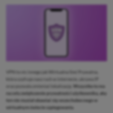
VPN to nic innego jak Wirtualna Sieć Prywatna,
która szyfruje nasz ruch w internecie, ukrywa IP
oraz pozwala zmieniać lokalizację.
Wszystko to ma
na celu zwiększenie prywatności użytkownika, aby
ten nie musiał obawiać się wszechobecnego w
wirtualnym świecie szpiegowania.