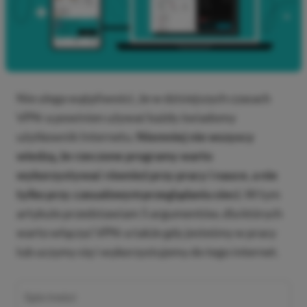
Nie ulega wątpliwości, że w dzisiejszych czasach
VPN-a powinien używać każdy świadomy
użytkownik Internetu.
Niemniej nie wszyscy
wiedzą, że rzeczone programy warto
wykorzystywać również przy pracy i nauce, a nie
tylko przy
casualowym
przeglądaniu sieci.
W tym
artykule przedstawiam 5 argumentów, dla których
warto włączyć VPN-a także gdy jesteśmy w pracy
lub uczymy się i wykorzystujemy do tego internet.
Spis treści