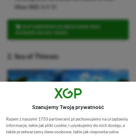
Xbox 360)
: 8,4/10
KUP SUBSKRYPCJĘ XBOX GAME PASS
ULTIMATE DO 61% TANIEJ
2. Sea of Thieves
Szanujemy Twoją prywatność
Razem z naszymi 1733 partnerami przechowujemy na urządzeniu
informacje, takie jak pliki cookie, i uzyskujemy do nich dostęp, a
także przetwarzamy dane osobowe, takie jak niepowtarzalne