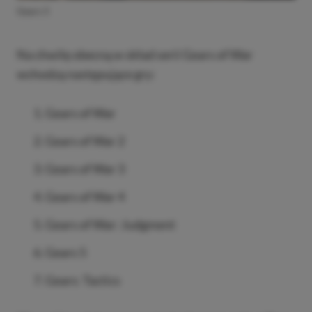
Gears 5
Na chwilę obecną w skład serii Gears of War
wchodzą następujące gry:
Gears of War
Gears of War 2
Gears of War 3
Gears of War 4
Gears of War: Judgment
Gears 5
Gears: Tactics