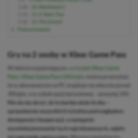
10. Wasteland 3
11. It Takes Two
12. The Ascent
Podsumowanie
Gry na 2 osoby w Xbox Game Pass
W tekście wyjaśniającym,
co to jest Xbox Game
Pass i Xbox Game Pass Ultimate
, można przeczytać,
że w abonamencie na PC znajduje się obecnie ponad
300 gier, a w subskrypcji konsolowej – powyżej 350.
Nie da się ukryć, że to bardzo duże liczby –
sprawdzenie wszystkich tytułów pod względem
dostępności kooperacji, a następnie
wyselekcjonowanie tych najciekawszych, zajęło
mi naprawdę sporo czasu.
Wszyscy jesteśmy tu