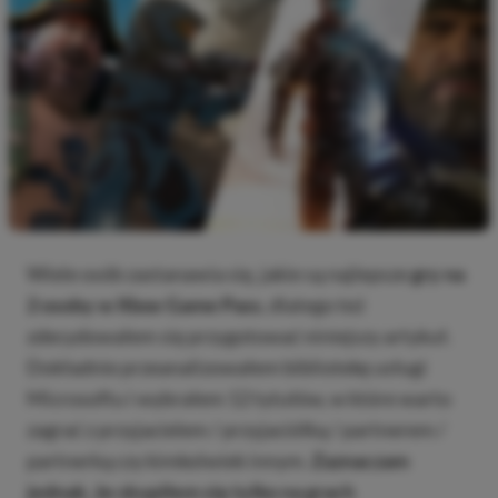
Wiele osób zastanawia się, jakie są najlepsze
gry na
2 osoby w Xbox Game Pass
, dlatego też
zdecydowałem się przygotować niniejszy artykuł.
Dokładnie przeanalizowałem bibliotekę usługi
Microsoftu i wybrałem 12 tytułów, w które warto
zagrać z przyjacielem / przyjaciółką / partnerem /
partnerką czy kimkolwiek innym.
Zaznaczam
jednak, że skupiłem się tylko na grach