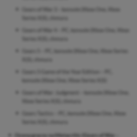
Gears of War 3 – konsole (Xbox One, Xbox
Series X|S), chmura
Gears of War 4 – PC, konsole (Xbox One, Xbox
Series X|S), chmura
Gears 5 – PC, konsole (Xbox One, Xbox Series
X|S), chmura
Gears 5 Game of the Year Edition – PC,
konsole (Xbox One, Xbox Series X|S)
Gears of War: Judgment – konsole (Xbox One,
Xbox Series X|S), chmura
Gears Tactics – PC, konsole (Xbox One, Xbox
Series X|S), chmura
Ocena graczy na Metacritic (Gears of War –