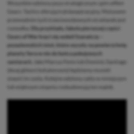
Wszystkie odsłony poza strategicznym
spin-offem
Gears: Tactics oferują tryb kooperacyjny. Motywem
przewodnim tych trzecioosobowych strzelanek jest
rozwałka.
Dla przykładu, fabuła pierwszej części
Gears of War kręci się wokół Szarańczy –
pozaziemskich istot, które wyszły na powierzchnię
planety Sera w nie do końca pokojowych
zamiarach.
Jako Marcus Fenix lub Dominic Santiago
(dwaj główni bohaterowie) będziemy musieli
stawić im czoła. Kolejne odsłony cyklu w mniejszym
lub większym stopniu rozbudowują ten wątek.