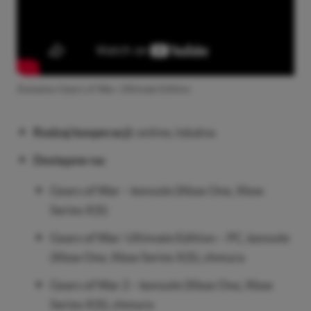
Zwiastun Gears of War: Ultimate Edition
Rodzaj kooperacji:
online, lokalna
Dostępne na:
Gears of War – konsole (Xbox One, Xbox
Series X|S)
Gears of War: Ultimate Edition – PC, konsole
(Xbox One, Xbox Series X|S), chmura
Gears of War 2 – konsole (Xbox One, Xbox
Series X|S), chmura