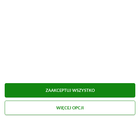
czyli ludzi zarażonych nieznanym kosmicznym
wirusem.
Naszym zadaniem będzie ostateczne
powstrzymanie plagi.
ZAAKCEPTUJ WSZYSTKO
WIĘCEJ OPCJI
Zwiastun Dead Space 3
Rodzaj kooperacji:
online