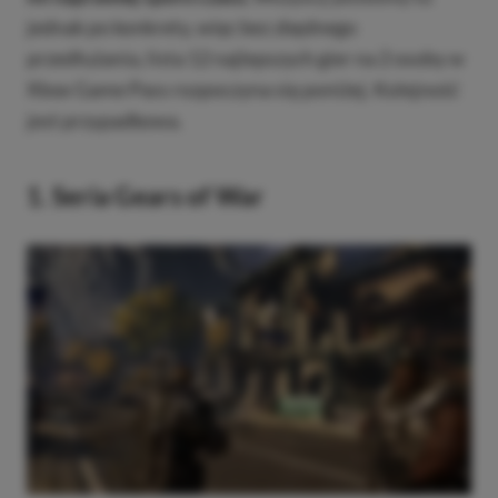
jednak po konkrety, więc bez zbędnego
przedłużania, lista 12 najlepszych gier na 2 osoby w
Xbox Game Pass rozpoczyna się poniżej. Kolejność
jest przypadkowa.
1. Seria Gears of War