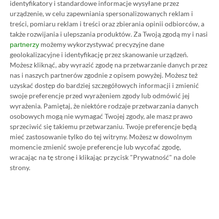
identyfikatory i standardowe informacje wysyłane przez
Sea of Thieves
urządzenie, w celu zapewniania spersonalizowanych reklam i
treści, pomiaru reklam i treści oraz zbierania opinii odbiorców, a
także rozwijania i ulepszania produktów.
Za Twoją zgodą my i nasi
Sea of Thieves to wprost idealna gra na 2 osoby,
możemy wykorzystywać precyzyjne dane
partnerzy
geolokalizacyjne i identyfikację przez skanowanie urządzeń.
która akurat znajduje się w Game Passie. W tej nie
Możesz kliknąć, aby wyrazić zgodę na przetwarzanie danych przez
do końca poważnej produkcji wchodzimy w buty
nas i naszych partnerów zgodnie z opisem powyżej. Możesz też
piratów, by móc oddawać się różnego rodzaju
uzyskać dostęp do bardziej szczegółowych informacji i zmienić
swoje preferencje przed wyrażeniem zgody lub odmówić jej
pirackim zwyczajom.
Mam tutaj na myśli przede
wyrażenia.
Pamiętaj, że niektóre rodzaje przetwarzania danych
wszystkim pływanie statkami po morzach i
osobowych mogą nie wymagać Twojej zgody, ale masz prawo
oceanach, poszukiwanie skarbów czy walkę z
sprzeciwić się takiemu przetwarzaniu. Twoje preferencje będą
mieć zastosowanie tylko do tej witryny. Możesz w dowolnym
potworami lub innymi piratami.
momencie zmienić swoje preferencje lub wycofać zgodę,
wracając na tę stronę i klikając przycisk "Prywatność" na dole
strony.
■
■■■■■■■■■■■■■■■■■