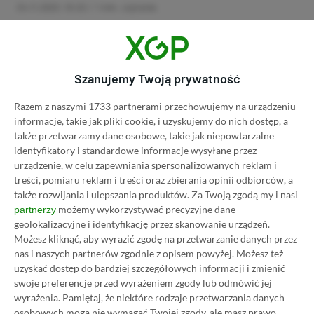
24.11.2023, 10:22
1 min. czytania
Category
Promocje
Słuchawki SteelSeries Arctis
Szanujemy Twoją prywatność
Nova 7 Diablo IV Edition dostępne
w promocji za 539 zł (260 zł
Razem z naszymi 1733 partnerami przechowujemy na urządzeniu
informacje, takie jak pliki cookie, i uzyskujemy do nich dostęp, a
taniej)
także przetwarzamy dane osobowe, takie jak niepowtarzalne
24.11.2023, 10:07
1 min. czytania
identyfikatory i standardowe informacje wysyłane przez
urządzenie, w celu zapewniania spersonalizowanych reklam i
treści, pomiaru reklam i treści oraz zbierania opinii odbiorców, a
Category
Promocje
także rozwijania i ulepszania produktów.
Za Twoją zgodą my i nasi
Smartfon Motorola Moto G73
możemy wykorzystywać precyzyjne dane
partnerzy
geolokalizacyjne i identyfikację przez skanowanie urządzeń.
8/256 GB (6,5″ IPS 120 Hz)
Możesz kliknąć, aby wyrazić zgodę na przetwarzanie danych przez
dostępny w promocji za 799 zł
nas i naszych partnerów zgodnie z opisem powyżej. Możesz też
(200 zł taniej)
uzyskać dostęp do bardziej szczegółowych informacji i zmienić
24.11.2023, 09:07
1 min. czytania
swoje preferencje przed wyrażeniem zgody lub odmówić jej
wyrażenia.
Pamiętaj, że niektóre rodzaje przetwarzania danych
osobowych mogą nie wymagać Twojej zgody, ale masz prawo