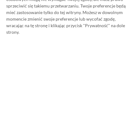
sprzeciwić się takiemu przetwarzaniu. Twoje preferencje będą
Category
Promocje
mieć zastosowanie tylko do tej witryny. Możesz w dowolnym
Słuchawki bezprzewodowe
momencie zmienić swoje preferencje lub wycofać zgodę,
Apple AirPods II dostępne w
wracając na tę stronę i klikając przycisk "Prywatność" na dole
promocji za 449 zł (150 zł taniej)
strony.
24.11.2023, 08:51
1 min. czytania
Category
Promocje
Telewizor TCL 55C805 (55″ QD
Mini LED 144 Hz) dostępny w
promocji za 3379 zł (1000 zł
taniej)
23.11.2023, 17:15
1 min. czytania
Category
Promocje
Smartfon Motorola Moto G42
4/128 GB (6,4″ AMOLED)