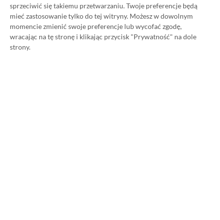
sprzeciwić się takiemu przetwarzaniu. Twoje preferencje będą
różnych kolorach dostępne w
mieć zastosowanie tylko do tej witryny. Możesz w dowolnym
promocji od 333 zł (nawet do 167
momencie zmienić swoje preferencje lub wycofać zgodę,
zł taniej)
wracając na tę stronę i klikając przycisk "Prywatność" na dole
strony.
22.11.2023, 16:46
1 min. czytania
Category
Promocje
Telewizor TCL 50C809 (50″ QD
Mini LED 144 Hz) dostępny w
promocji za 2980 zł (ok. 320 zł
taniej)
21.11.2023, 21:13
1 min. czytania
Category
Promocje
Kamera internetowa Razer Kiyo X
dostępna w promocji za 158 zł
(ok. 140 zł taniej)