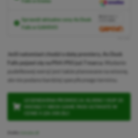
Falls w Eneba
SKOPIUJ
PRZEJDŹ DO SKLEPU
10%
TANIEJ Z
Sprawdź aktualne ceny As Dusk
KODEM
XGP6
Falls w GAMIVO
SKOPIUJ
R
E
K
L
A
M
A
Jeśli natomiast chodzi o datę premiery, As Dusk
Falls pojawi się na PS4 i PS5 już 7 marca.
Wydanie
pudełkowej wersji jest także planowane na wiosnę,
ale nie podano bardziej specyficznego terminu.
LEGENDARNA PROMOCJA: KLIKNIJ I KUP 20
MIESIĘCY XBOX GAME PASS ULTIMATE W
CENIE 4 (ZA 300 ZŁ)!
Źródło:
Gematsu