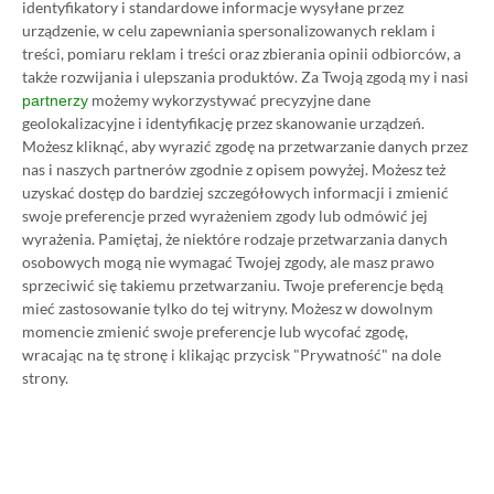
identyfikatory i standardowe informacje wysyłane przez
urządzenie, w celu zapewniania spersonalizowanych reklam i
treści, pomiaru reklam i treści oraz zbierania opinii odbiorców, a
także rozwijania i ulepszania produktów.
Za Twoją zgodą my i nasi
Promowany post
możemy wykorzystywać precyzyjne dane
partnerzy
geolokalizacyjne i identyfikację przez skanowanie urządzeń.
Możesz kliknąć, aby wyrazić zgodę na przetwarzanie danych przez
nas i naszych partnerów zgodnie z opisem powyżej. Możesz też
Strona główna
»
Promocje
uzyskać dostęp do bardziej szczegółowych informacji i zmienić
Poradnik na tani Xbox Game
swoje preferencje przed wyrażeniem zgody lub odmówić jej
wyrażenia.
Pamiętaj, że niektóre rodzaje przetwarzania danych
Pass Ultimate. Kup
osobowych mogą nie wymagać Twojej zgody, ale masz prawo
sprzeciwić się takiemu przetwarzaniu. Twoje preferencje będą
subskrypcję nawet 80%
mieć zastosowanie tylko do tej witryny. Możesz w dowolnym
momencie zmienić swoje preferencje lub wycofać zgodę,
taniej!
wracając na tę stronę i klikając przycisk "Prywatność" na dole
strony.
Author
Kacper Kościański
SKOPIUJ LINK
SKOPIOWANO
Ost. aktualizacja:
26.06, 11:03