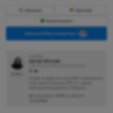
Udostępnij
Zgłoś błąd
Dodaj komentarz
Obserwuj XGP.pl w Google News
O AUTORZE
Adrian Witczak
REDAKTOR DZIAŁÓW NEWSY & PROMOCJE | RECENZENT
PROFIL
Fan gier strategicznych, akcji i RPG. Swoje pierwsze
kroki z grami stawiał przy PS2 i PC, obecnie
preferuje bardziej platformy "Zielonych".
Liczba wpisów:
3358
(w redakcji od
17.11.2022
)