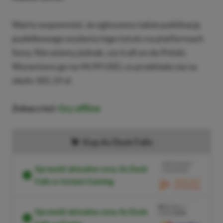
Warto wspomnieć, że ogłoszono także publikację
pudełkowego wydania tego tytułu na platformach
Sony. Nie wiemy jednak, czy trafi on do Polski.
Wyceniono go na 44,99 USD, co przekłada się na
około 181,19 zł.
Zobacz też:
Gry offline
Kup As Dusk Falls
BRAK PROWIZJI
Sprawdź aktualne ceny As Dusk
ZA PŁATNOŚĆ
Falls w Instant Gaming
PRZEJDŹ DO SKLEPU
3%
TANIEJ Z
Sprawdź aktualne ceny As Dusk
KODEM
XGPPL