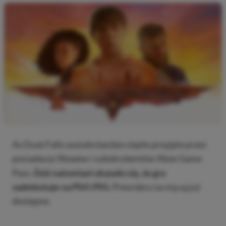
As Dusk Falls zostało bardzo ciepło przyjęte przez
posiadaczy Xboxów i subskrybentów Xbox Game
Pass.
Dziś natomiast okazało się, że gra
zadebiutuje na PS4 i PS5.
Preordery na nią są już
dostępne.