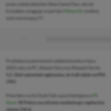
przez subskrybentów Xbox Game Pass, ale też
krytyków, osiągając w portalu
Metacritic
średnią
ocen wynoszącą 77.
■
■■■■■■■■■■■■■■■■■
Produkcja ta pierwotnie zadebiutowała w lipcu
2022 roku na PC, Xboxie One oraz Xboxach Series
X|S.
Dziś natomiast ogłoszono, że trafi także na PS4
i PS5.
Preordery na As Dusk Falls są już dostępne w
PS
Store
.
W Polsce za cyfrowe wydanie gry zapłacimy
równo 134 zł.