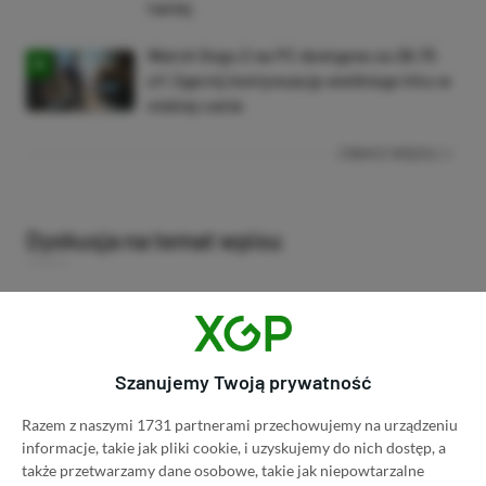
taniej
Watch Dogs 2 na PC dostępne za 28,75
zł! Zgarnij kontynuację wielkiego hitu w
niskiej cenie
ZOBACZ WIĘCEJ
Dyskusja na temat wpisu
Prosimy o zachowanie kultury wypowiedzi. Mimo że
pozwalamy na komentowanie osobom bez konta na
platformie Disqus, to i tak zalecamy jego założenie, bo
Szanujemy Twoją prywatność
wpisy gości często trafiają do spamu.
Razem z naszymi 1731 partnerami przechowujemy na urządzeniu
informacje, takie jak pliki cookie, i uzyskujemy do nich dostęp, a
także przetwarzamy dane osobowe, takie jak niepowtarzalne
Wczytaj komentarze