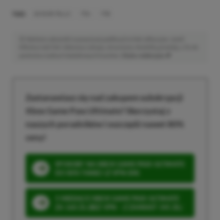
TAGI:
AS DUSK FALLS
PS4
PS5
Niektóre odnośniki w powyższej publikacji to linki afiliacyjne. Jeżeli
klikniesz taki link i dokonasz zakupu, otrzymamy niewielką prowizję, a Ty nie
poniesiesz żadnych dodatkowych kosztów. |
Etyka redakcyjna
Zastanawiasz się nad zakupem subskrypcji
Xbox Game Pass Ultimate? Skorzystaj z
naszych poradników i oszczędź nawet 80%
ceny!
SPOSOBY NA XBOX GAME PASS ULTIMATE
DO 80% TANIEJ (Z VPN-EM)
3 MIESIĄCE XBOX GAME PASS ULTIMATE
ZA 160 ZŁ (BEZ VPN – Z ZAMIAST 345 ZŁ)