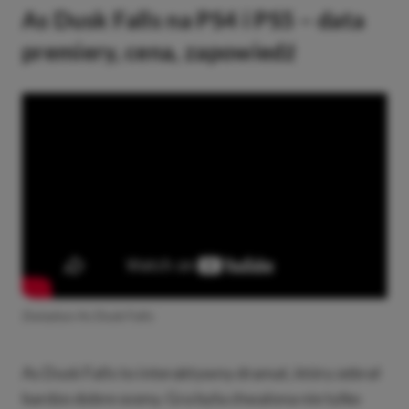
As Dusk Falls na PS4 i PS5 – data
premiery, cena, zapowiedź
Zwiastun As Dusk Falls
As Dusk Falls to interaktywny dramat, który zebrał
bardzo dobre oceny. Gra była chwalona nie tylko