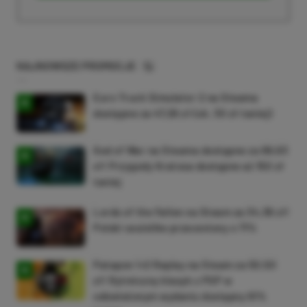
NAJNOWSZE PROMOCJE
Euro Truck Simulator 2 na Steama
dostępne za 47,26 zł (ok. 30 zł taniej)
God of War na Steama dostępne za 69,63
zł! Przygody Kratosa dostępne aż 150 zł
taniej
Lords of the Fallen na Steam za 34,36 zł!
Polski soulslike przeceniony o 71%
Patapon 1+2 Replay na Steam za 50,50
zł! Rytmiczny klasyk z PSP w
odświeżonym wydaniu dostępny 61%