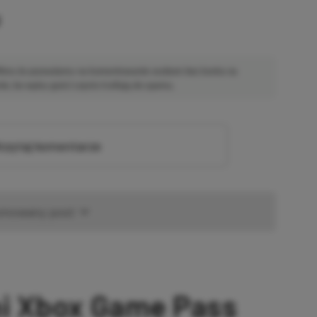
u
 Mimo że pozwalamy na komentowanie osobom bez konta na
ie, bo wpisy gości często trafiają do spamu.
zytaj komentarze
omowany post
ni Xbox Game Pass