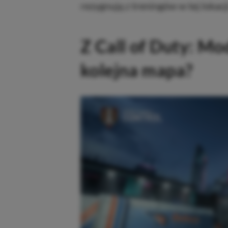
rezygnują z treningów w tej lokacji
Z Call of Duty: Mo
kolejna mapa?