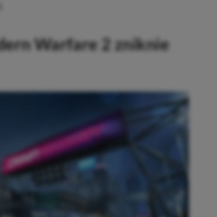
.
dern Warfare 2 zniknie