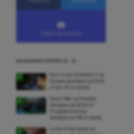
NAJNOWSZE PROMOCJE
Euro Truck Simulator 2 na
Steama dostępne za 47,26
zł (ok. 30 zł taniej)
God of War na Steama
dostępne za 69,63 zł!
Przygody Kratosa
dostępne aż 150 zł taniej
Lords of the Fallen na