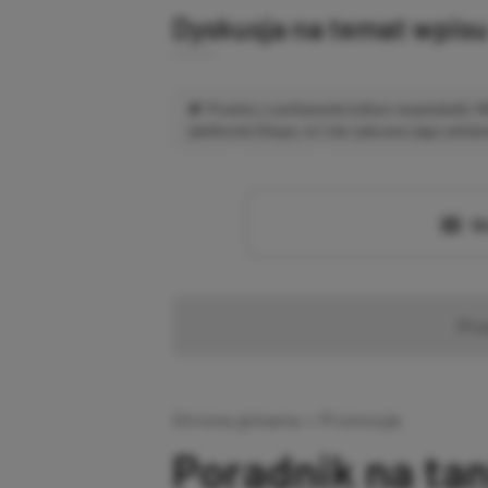
Dyskusja na temat wpis
Prosimy o zachowanie kultury wypowiedzi.
platformie Disqus, to i tak zalecamy jego założen
Wc
Pr
Strona główna
»
Promocje
Poradnik na ta