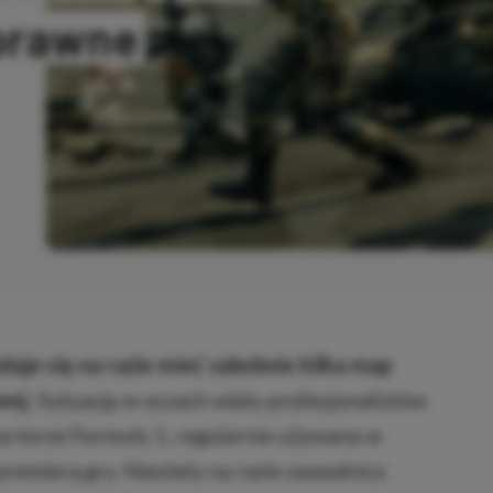
 prawne
OPIOWANO
daje się na razie mieć zaledwie kilka map
wej.
Sytuację w oczach wielu profesjonalistów
 torze Formuły 1, regularnie używana w
remierą gry. Niestety na razie zawodnicy