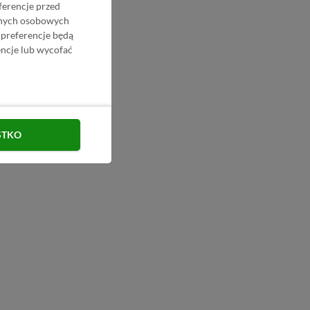
ferencje przed
danych osobowych
 preferencje będą
ncje lub wycofać
STKO