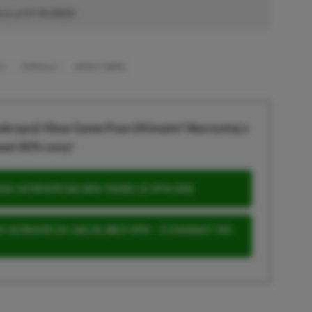
cji od
17.10.2022
)
 2
FORMUŁA 1
INFINITY WARD
krypcji Xbox Game Pass Ultimate? Skorzystaj z
wet 80% ceny!
S ULTIMATE DO 80% TANIEJ (Z VPN-EM)
 ULTIMATE ZA 160 ZŁ (BEZ VPN – Z ZAMIAST 345