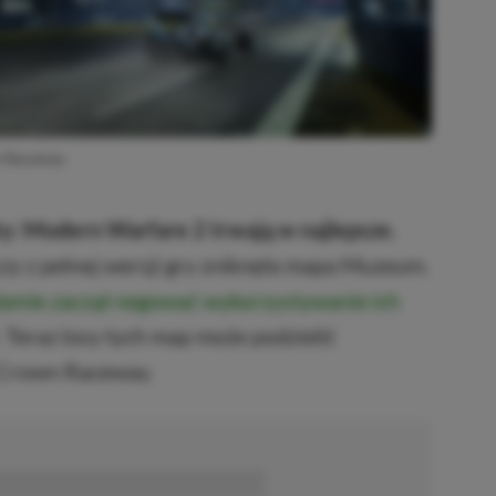
n Raceway
y: Modern Warfare 2 trwają w najlepsze.
czy z pełnej wersji gry zniknęła mapa Muzeum.
amie zaczął negować wykorzystywanie ich
. Teraz losy tych map może podzielić
 Crown Raceway.
■■■■■■