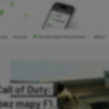
ocje
Recenzje
Tani Xbox Game Pass Ultimate
Więcej
ll of Duty:
bez mapy F1.