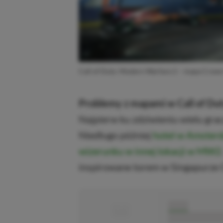
Call of Duty: Modern Warfare 2 – mapa Crow
Problemy z mapami w Call of Dut
Najpierw ku zdziwieniu wielu gra
Niedługo później
hotel w Amsterd
wizerunku w innej lokacji w MW2
inspirowane torem w Singapurze
■
■■■■■
■■■■■■■■■■■