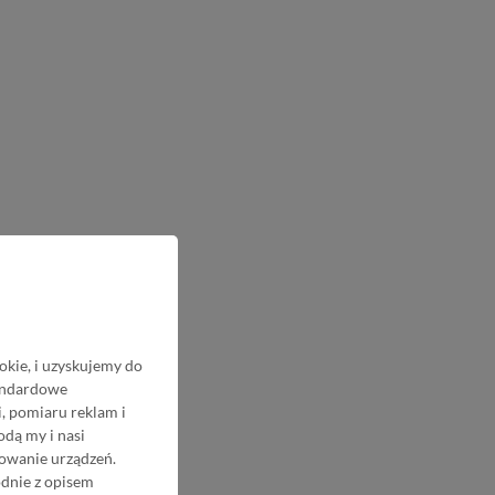
okie, i uzyskujemy do
tandardowe
, pomiaru reklam i
odą my i nasi
nowanie urządzeń.
odnie z opisem