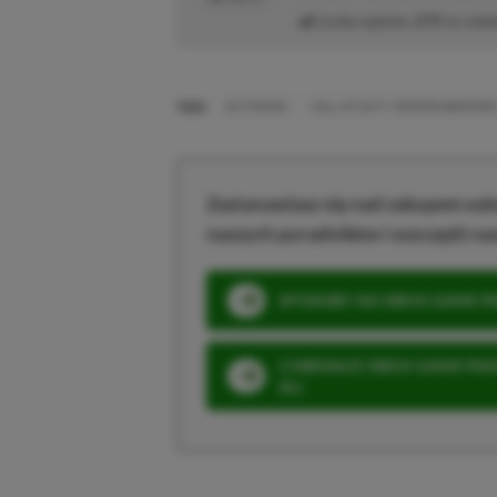
Liczba wpisów:
279
(w redak
TAGI:
ACTIVISION
CALL OF DUTY: MODERN WARFARE
Zastanawiasz się nad zakupem subs
naszych poradników i oszczędź na
SPOSOBY NA XBOX GAME PAS
3 MIESIĄCE XBOX GAME PASS
ZŁ)