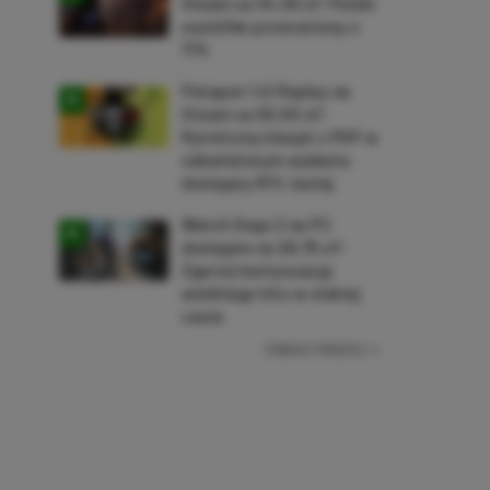
Steam za 34,36 zł! Polski
soulslike przeceniony o
71%
Patapon 1+2 Replay na
Steam za 50,50 zł!
Rytmiczny klasyk z PSP w
odświeżonym wydaniu
dostępny 61% taniej
Watch Dogs 2 na PC
dostępne za 28,75 zł!
Zgarnij kontynuację
wielkiego hitu w niskiej
cenie
ZOBACZ WIĘCEJ