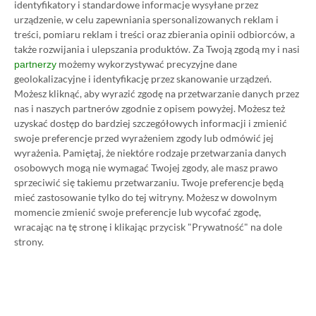
identyfikatory i standardowe informacje wysyłane przez
ZOBACZ WIĘCEJ
urządzenie, w celu zapewniania spersonalizowanych reklam i
treści, pomiaru reklam i treści oraz zbierania opinii odbiorców, a
także rozwijania i ulepszania produktów.
Za Twoją zgodą my i nasi
możemy wykorzystywać precyzyjne dane
partnerzy
Dyskusja na temat wpisu
geolokalizacyjne i identyfikację przez skanowanie urządzeń.
Możesz kliknąć, aby wyrazić zgodę na przetwarzanie danych przez
nas i naszych partnerów zgodnie z opisem powyżej. Możesz też
Prosimy o zachowanie kultury wypowiedzi. Mimo że
uzyskać dostęp do bardziej szczegółowych informacji i zmienić
pozwalamy na komentowanie osobom bez konta na
swoje preferencje przed wyrażeniem zgody lub odmówić jej
platformie Disqus, to i tak zalecamy jego założenie, bo
wyrażenia.
Pamiętaj, że niektóre rodzaje przetwarzania danych
wpisy gości często trafiają do spamu.
osobowych mogą nie wymagać Twojej zgody, ale masz prawo
sprzeciwić się takiemu przetwarzaniu. Twoje preferencje będą
mieć zastosowanie tylko do tej witryny. Możesz w dowolnym
momencie zmienić swoje preferencje lub wycofać zgodę,
Wczytaj komentarze
wracając na tę stronę i klikając przycisk "Prywatność" na dole
strony.
Promowany post