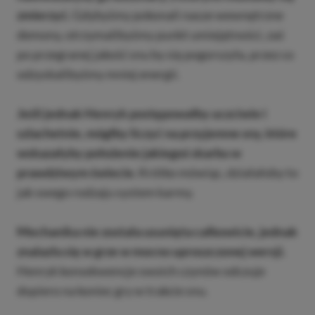
zmierzyć.
Gdybyśmy pokonali nasze wewnętrzne
demony, otrzymalibyśmy punkt umiejętności, zaś
po przegranej jakość snu by się pogorszyła, przez co
odzyskalibyśmy mniej energii.
Jeśli jednak Henryk postępowałby uczciwie i
szlachetnie, mógłby liczyć na przyjemne sny, które
wskazałyby położenie jakiegoś skarbu w
prawdziwym świecie.
Krótko mówiąc, działałoby to
jak swego rodzaju system karmy.
Mechanika nie została usunięta całkowicie, jednak
znalazła się w grze w mocno uproszczonej wersji.
Henryk konsekwencje swoich czynów odczuje
dopiero na koniec gry w trakcie snu.