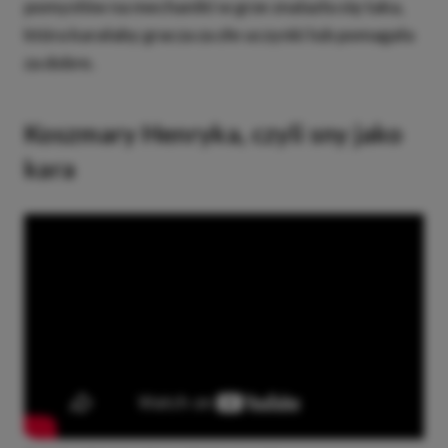
pomysłów na mechaniki w grze znalazła się taka,
która karałaby gracza za złe uczynki lub pomagała
za dobre.
Koszmary Henryka, czyli sny jako
kara