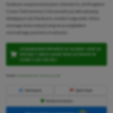
Godnym wspomnienia jest również to, że Kingdom
Come: Deliverence 2 otrzymało już aktualizację
dodającą tryb Hardcore, moduł rozgrywki, który
wymaga dużo więcej od gracza względem
normalnego poziomu trudności.
LEGENDARNA PROMOCJA: KLIKNIJ I KUP 20
MIESIĘCY XBOX GAME PASS ULTIMATE W
CENIE 4 (ZA 300 ZŁ)!
Źródło:
GamesRadar
,
CzechCrunch
Udostępnij
Zgłoś błąd
Dodaj komentarz