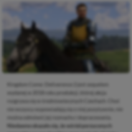
Kingdom Come: Deliverence 2 jest sequelem
wydanej w 2018 roku produkcji, której akcja
rozgrywa się w średniowiecznych Czechach. Choć
nie wszyscy wypowiadają się o niej pozytywnie, nie
można odmówić jej rozmachu i dopracowania.
Niedawno okazało się, że wśród porzuconych