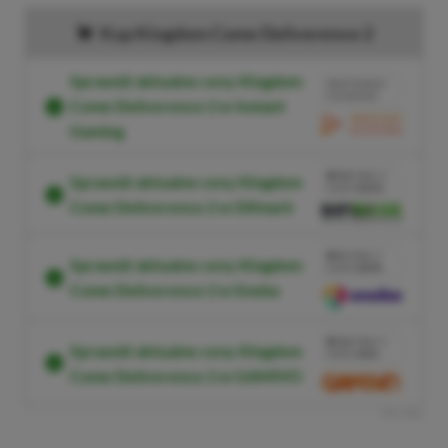
Kup Kingdom Come Deliverence 2
Sprawdź aktualne ceny Kingdom
BRAK PROWIZJI
ZA PŁATNOŚĆ
Come Deliverence 2 w Instant
Gaming
PRZEJDŹ DO
SKLEPU
10%
TANIEJ Z
Sprawdź aktualne ceny Kingdom
KODEM
XGP10
Come Deliverence 2 w Difmark
SKOPIUJ
PRZEJDŹ DO
SKLEPU
3%
TANIEJ Z
Sprawdź aktualne ceny Kingdom
KODEM
XGPPL
Come Deliverence 2 w Eneba
SKOPIUJ
PRZEJDŹ DO
SKLEPU
10%
TANIEJ Z
Sprawdź aktualne ceny Kingdom
KODEM
XGP6
Come Deliverence 2 w GAMIVO
SKOPIUJ
R
E
K
L
A
M
A