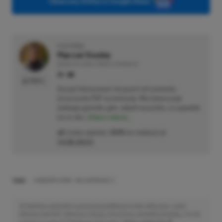
Obserwuj XGP.pl w Google News
O AUTORZE
Marcel Goska
REDAKTOR DZIAŁU NEWSY & PROMOCJE
PROFIL
Zaczął interesować się grami od momentu
otrzymania PSP na komunię. Nie faworyzuje
żadnego gatunku gier, odpali wszystko, co wpadnie
mu w oko.
Zobacz więcej...
Liczba wpisów:
1898
(w redakcji od
14.08.2023
)
TAGI:
KINGDOM COME: DELIVERENCE 2
Niektóre odnośniki w powyższej publikacji to linki afiliacyjne. Jeżeli
klikniesz taki link i dokonasz zakupu, otrzymamy niewielką prowizję, a Ty nie