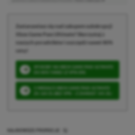
poniesiesz żadnych dodatkowych kosztów. |
Etyka redakcyjna
Zastanawiasz się nad zakupem subskrypcji
Xbox Game Pass Ultimate? Skorzystaj z
naszych poradników i oszczędź nawet 80%
ceny!
SPOSOBY NA XBOX GAME PASS ULTIMATE
DO 80% TANIEJ (Z VPN-EM)
3 MIESIĄCE XBOX GAME PASS ULTIMATE
ZA 160 ZŁ (BEZ VPN – Z ZAMIAST 345 ZŁ)
NAJNOWSZE PROMOCJE