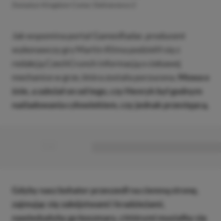
Zwiastun Kingdom Come: Deliverence 2
Jak wspomina portal GamesRadar, producent
wykonawczy gry Martin Klíma podzielił się z
redakcją CzechCrunch informacją o ciekawej
mechanice w grze, która została porzucona.
Mowa o
śnie, a zależał on od tego, czy Henryk był godnym
naśladowania człowiekiem, czy jednak przestępcą.
■
■■■■■■■■■■■■■■■■■
Gdyby nasz bohater przeszedł na ciemną stronę,
zajmując się zabójstwami i kradzieżami,
nawiedzałyby go koszmary, z którymi musiałby się