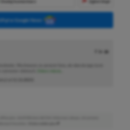
Dodaj komentarz
Zgłoś błąd
P.pl w Google News
solowiec. Wychowany na sprzęcie Sony, ale obecnie jego życie
o–czerwono–zielonych.
Zobacz więcej...
akcji od
11.12.2023
)
afiliacyjne. Jeżeli klikniesz taki link i dokonasz zakupu, otrzymamy
atkowych kosztów. |
Etyka redakcyjna