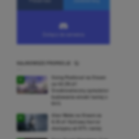
NAJNOWSZE PROMOCJE
Going Medieval na Steam
za 40,39 zł!
Średniowieczny symulator
budowania wioski taniej o
64%
Alan Wake na Steam za
9,16 zł! Kultowy horror
dostępny aż 87% taniej