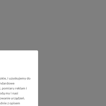
okie, i uzyskujemy do
tandardowe
, pomiaru reklam i
odą my i nasi
nowanie urządzeń.
odnie z opisem