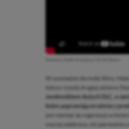
Zwiastun Death Stranding 2 On the Beach
W wywiadzie dla Indie Wire, Hideo
dalszy rozwój drugiej odsłony De
zwolennikiem dużych DLC, a zamia
które poprawiają wrażenia z prod
jest niechęć do ingerencji w histo
inaczej odebrana, niż pierwotnie 