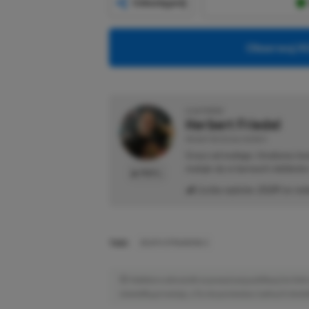
Udostępnij
Obserwuj XG
O AUTORZE
Herbert Friedel
REDAKTOR DZIAŁU NEWSY
Gracz od małego. Urodzony kon
maluje się w barwach niebiesk
PROFIL
Liczba wpisów:
2129
(w red
TAGI:
DEATH STRANDING 2
Niektóre odnośniki w powyższej publikacji to linki 
niewielką prowizję, a Ty nie poniesiesz żadnych dod