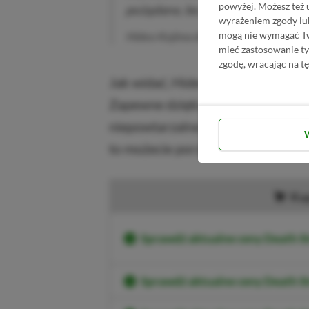
powyżej. Możesz też 
pożądane, bo jeśli zaczniesz to r
wyrażeniem zgody lu
mogą nie wymagać Two
Hideo Kojima dla IndieWire
mieć zastosowanie t
zgodę, wracając na tę
Jak widać, Hideo Kojima ma swoje 
Zapewne dzięki niemu, jego dzieł
niepowtarzalne. Tak, czy inaczej, j
to możecie porzucić nadzieje.
Kup
Sprawdź aktualne ceny Death S
Sprawdź aktualne ceny Death 