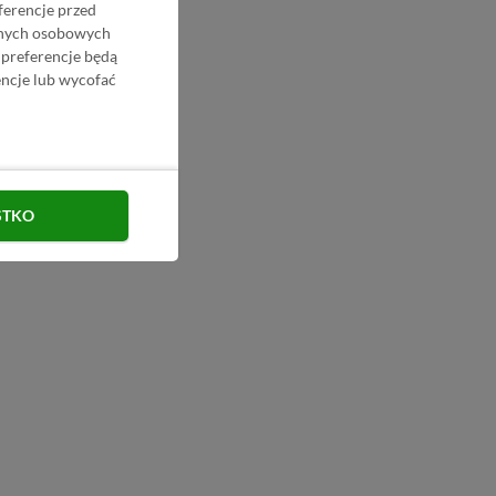
ferencje przed
danych osobowych
 preferencje będą
ncje lub wycofać
STKO