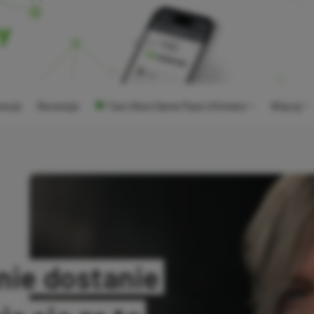
ocje
Recenzje
Tani Xbox Game Pass Ultimate
Więcej
nie dostanie