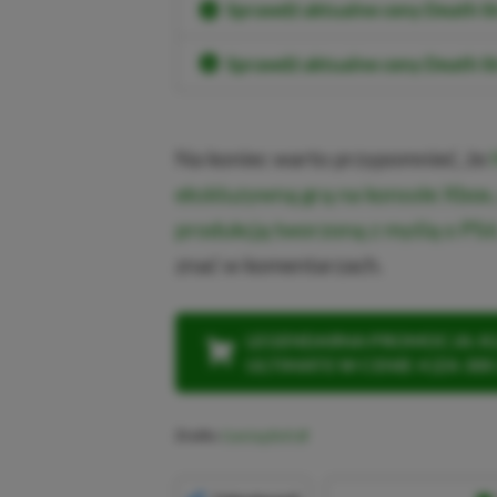
Sprawdź aktualne ceny Death S
Sprawdź aktualne ceny Death St
Na koniec warto przypomnieć, że
ekskluzywną grą na konsole Xbox,
produkcją tworzoną z myślą o PS6
znać w komentarzach.
LEGENDARNA PROMOCJA: KLI
ULTIMATE W CENIE 4 (ZA 300 
Źródło:
Gaming Bolt