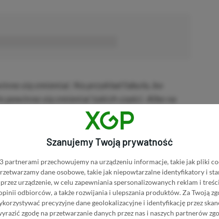
■■■■■■
inno się zmieniać. Na przykład fabuła, bo
e powinno się zmieniać takich części. Albo na
„Gwiezdne Wojny” na całkowicie wypełnione
 dlatego, że nastała nowa era, prawda? A
o wpłynęłoby na erę, w której dane dzieło się
Szanujemy Twoją prywatność
 partnerami przechowujemy na urządzeniu informacje, takie jak pliki co
mieniam, to wszystkie rzeczy związane z
 przetwarzamy dane osobowe, takie jak niepowtarzalne identyfikatory i s
przez urządzenie, w celu zapewniania spersonalizowanych reklam i treści
dmiot nie był zbyt łatwy w użyciu, więc
 opinii odbiorców, a także rozwijania i ulepszania produktów.
Za Twoją zg
tępnym albo, na przykład, powiększę interfejs
orzystywać precyzyjne dane geolokalizacyjne i identyfikację przez ska
e drobne części. Wiem, że DLC nie jest
wyrazić zgodę na przetwarzanie danych przez nas i naszych partnerów zg