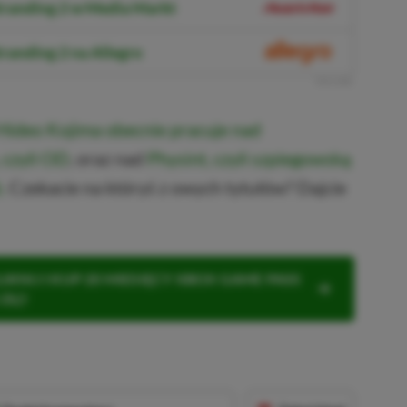
tranding 2 w Media Markt
randing 2 na Allegro
R
E
K
L
A
M
A
Hideo Kojima obecnie pracuje nad
 czyli OD
, oraz nad
Physint, czyli szpiegowską
.
Czekacie na któryś z owych tytułów? Dajcie
KNIJ I KUP 20 MIESIĘCY XBOX GAME PASS
ZŁ)!