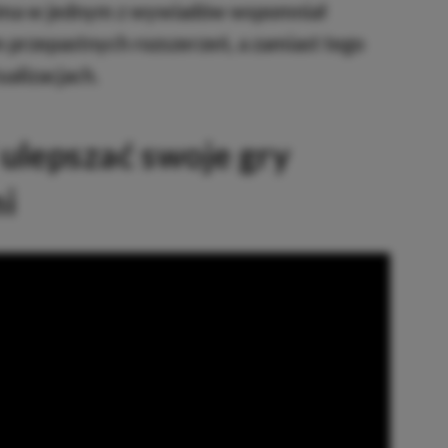
ima w jednym z wywiadów wspomniał
m przepastnych rozszerzeń, a zamiast tego
ualizacjach.
 ulepszać swoje gry
i