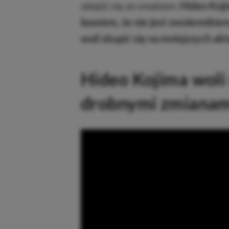
obejść się ze smakiem.
Hideo Koj
bowiem, że nie jest zwolennikie
woli skupić się na mniejszych akt
Hideo Kojima woli
drobnymi zmianam