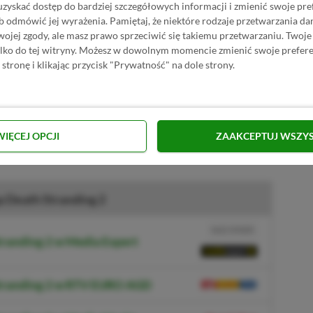
uzyskać dostęp do bardziej szczegółowych informacji i zmienić swoje pre
obić, to nigdy nie ukończysz projektu.
b odmówić jej wyrażenia.
Pamiętaj, że niektóre rodzaje przetwarzania 
jej zgody, ale masz prawo sprzeciwić się takiemu przetwarzaniu. Twoje
ylko do tej witryny. Możesz w dowolnym momencie zmienić swoje prefere
 stronę i klikając przycisk "Prywatność" na dole strony.
unikalne podejście do tworzenia gier.
a zwykle uważane są za unikatowe i
eżeli liczyliście na DLC do Death Stranding 2,
WIĘCEJ OPCJI
ZAAKCEPTUJ WSZY
 Death Stranding 2
NASZ WYBÓR
tranding 2 w Media Expert
Stranding 2 w RTV EURO AGD