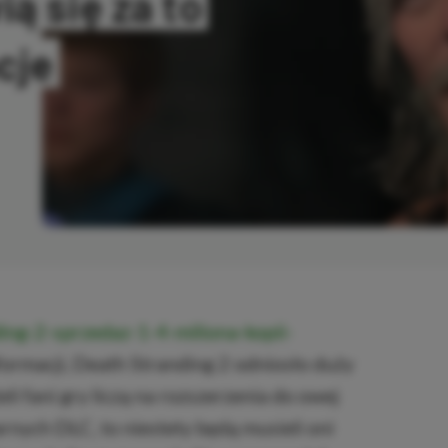
ą się za to
cje
OPIOWANO
ding-2-sprzedaz-1-4-miliona-kopii-
rmacji, Death Stranding 2 odniosło duży
i fani gry liczą na rozszerzenia do owej
arnych DLC, to niestety będą musieli oni