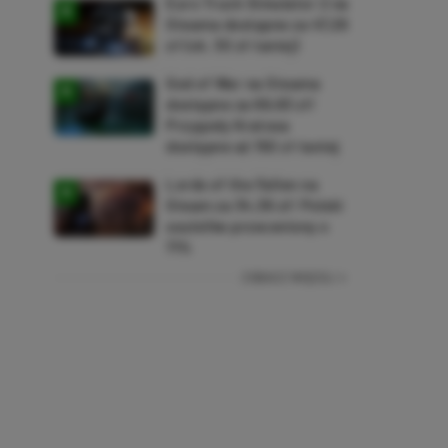
Euro Truck Simulator 2 na
Steama dostępne za 47,26
zł (ok. 30 zł taniej)
God of War na Steama
dostępne za 69,63 zł!
Przygody Kratosa
dostępne aż 150 zł taniej
Lords of the Fallen na
Steam za 34,36 zł! Polski
soulslike przeceniony o
71%
ZOBACZ WIĘCEJ