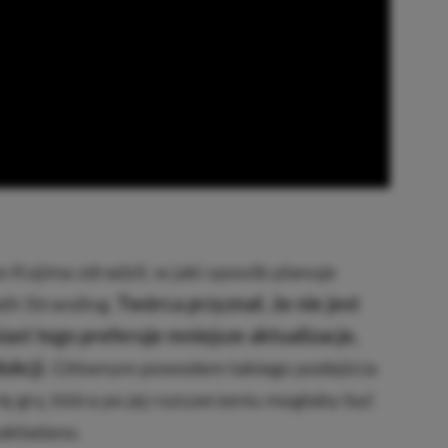
 Kojima zdradził, w jaki sposób planuje
ath Stranding.
Twórca przyznał, że nie jest
st tego preferuje mniejsze aktualizacje,
ukcji.
Głównym powodem takiego podejścia
rię gry, która po jej rozszerzeniu mogłaby być
zakładano.