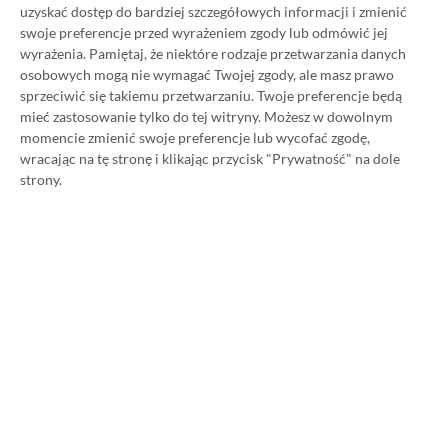
Dyskusja na temat wpisu
uzyskać dostęp do bardziej szczegółowych informacji i zmienić
swoje preferencje przed wyrażeniem zgody lub odmówić jej
wyrażenia.
Pamiętaj, że niektóre rodzaje przetwarzania danych
osobowych mogą nie wymagać Twojej zgody, ale masz prawo
Prosimy o zachowanie kultury wypowiedzi. Mimo że
sprzeciwić się takiemu przetwarzaniu. Twoje preferencje będą
pozwalamy na komentowanie osobom bez konta na
mieć zastosowanie tylko do tej witryny. Możesz w dowolnym
platformie Disqus, to i tak zalecamy jego założenie, bo
momencie zmienić swoje preferencje lub wycofać zgodę,
wpisy gości często trafiają do spamu.
wracając na tę stronę i klikając przycisk "Prywatność" na dole
strony.
Wczytaj komentarze
Promowany post
Strona główna
»
Promocje
Poradnik na tani Xbox Game