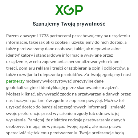
zł! Przygody Kratosa dostępne aż 150 zł
taniej
Szanujemy Twoją prywatność
Lords of the Fallen na Steam za 34,36 zł!
Polski soulslike przeceniony o 71%
Razem z naszymi 1733 partnerami przechowujemy na urządzeniu
informacje, takie jak pliki cookie, i uzyskujemy do nich dostęp, a
ZOBACZ WIĘCEJ
także przetwarzamy dane osobowe, takie jak niepowtarzalne
identyfikatory i standardowe informacje wysyłane przez
urządzenie, w celu zapewniania spersonalizowanych reklam i
treści, pomiaru reklam i treści oraz zbierania opinii odbiorców, a
Dyskusja na temat wpisu
także rozwijania i ulepszania produktów.
Za Twoją zgodą my i nasi
możemy wykorzystywać precyzyjne dane
partnerzy
geolokalizacyjne i identyfikację przez skanowanie urządzeń.
Możesz kliknąć, aby wyrazić zgodę na przetwarzanie danych przez
Prosimy o zachowanie kultury wypowiedzi. Mimo że
nas i naszych partnerów zgodnie z opisem powyżej. Możesz też
pozwalamy na komentowanie osobom bez konta na
uzyskać dostęp do bardziej szczegółowych informacji i zmienić
platformie Disqus, to i tak zalecamy jego założenie, bo
swoje preferencje przed wyrażeniem zgody lub odmówić jej
wpisy gości często trafiają do spamu.
wyrażenia.
Pamiętaj, że niektóre rodzaje przetwarzania danych
osobowych mogą nie wymagać Twojej zgody, ale masz prawo
sprzeciwić się takiemu przetwarzaniu. Twoje preferencje będą