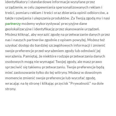
wioski taniej o 64%
identyfikatory i standardowe informacje wysyłane przez
urządzenie, w celu zapewniania spersonalizowanych reklam i
treści, pomiaru reklam i treści oraz zbierania opinii odbiorców, a
Alan Wake na Steam za 9,16 zł! Kultowy
także rozwijania i ulepszania produktów.
Za Twoją zgodą my i nasi
horror dostępny aż 87% taniej
możemy wykorzystywać precyzyjne dane
partnerzy
geolokalizacyjne i identyfikację przez skanowanie urządzeń.
Euro Truck Simulator 2 na Steama
Możesz kliknąć, aby wyrazić zgodę na przetwarzanie danych przez
dostępne za 47,26 zł (ok. 30 zł taniej)
nas i naszych partnerów zgodnie z opisem powyżej. Możesz też
uzyskać dostęp do bardziej szczegółowych informacji i zmienić
swoje preferencje przed wyrażeniem zgody lub odmówić jej
God of War na Steama dostępne za 69,63
wyrażenia.
Pamiętaj, że niektóre rodzaje przetwarzania danych
zł! Przygody Kratosa dostępne aż 150 zł
osobowych mogą nie wymagać Twojej zgody, ale masz prawo
taniej
sprzeciwić się takiemu przetwarzaniu. Twoje preferencje będą
mieć zastosowanie tylko do tej witryny. Możesz w dowolnym
Lords of the Fallen na Steam za 34,36 zł!
momencie zmienić swoje preferencje lub wycofać zgodę,
Polski soulslike przeceniony o 71%
wracając na tę stronę i klikając przycisk "Prywatność" na dole
strony.
ZOBACZ WIĘCEJ